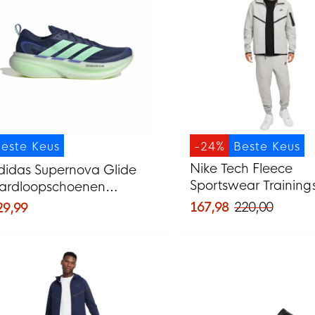
este Keus
-24%
Beste Keus
Nike Tech Fleece
didas Supernova Glide
Sportswear Training
ardloopschoenen
Lichtgrijs Zwart
onkerblauw Mintgroen
167,98
220,00
29,99
aars