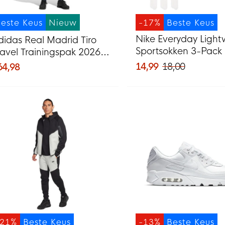
este Keus
Nieuw
-17%
Beste Keus
Nike Everyday Light
didas Real Madrid Tiro
Sportsokken 3-Pack
ravel Trainingspak 2026-
Zwart
027 Donkerblauw Wit
14,99
18,00
64,98
-21%
Beste Keus
-13%
Beste Keus