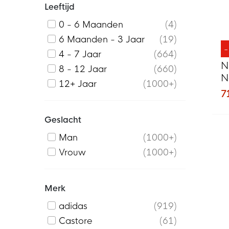
Leeftijd
0 - 6 Maanden
4
6 Maanden - 3 Jaar
19
4 - 7 Jaar
664
N
8 - 12 Jaar
660
N
12+ Jaar
1000+
7
Geslacht
Man
1000+
Vrouw
1000+
Merk
adidas
919
Castore
61