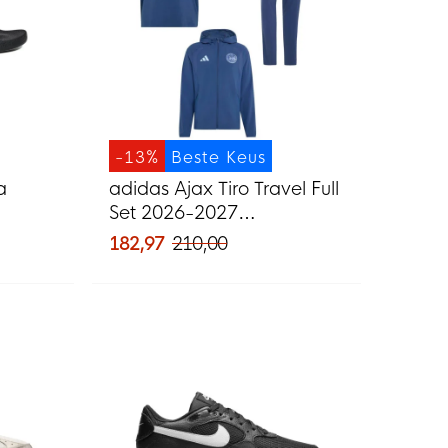
-13%
Beste Keus
a
adidas Ajax Tiro Travel Full
Set 2026-2027
Donkerblauw Lichtblauw
182,97
210,00