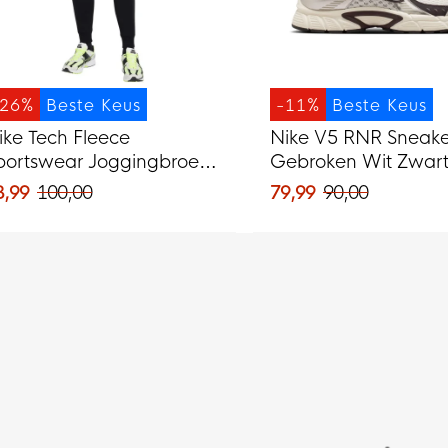
-26%
Beste Keus
-11%
Beste Keus
ike Tech Fleece
Nike V5 RNR Sneake
portswear Joggingbroek
Gebroken Wit Zwar
wart Donkergrijs
Zilvergrijs
3,99
100,00
79,99
90,00