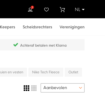
1
NL
ek
Keepers
Scheidsrechters
Verenigingen
Achteraf betalen met Klarna
ruien en vesten
Nike Tech Fleece
Outlet