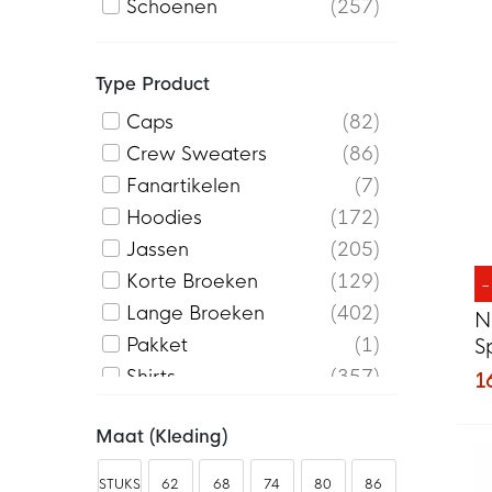
Schoenen
257
Type Product
Caps
82
Crew Sweaters
86
Fanartikelen
7
Hoodies
172
Jassen
205
Korte Broeken
129
Lange Broeken
402
N
Pakket
1
S
Z
Shirts
357
1
Sjaals
1
Maat (kleding)
Slippers
66
Sneakers
190
STUKS
62
68
74
80
86