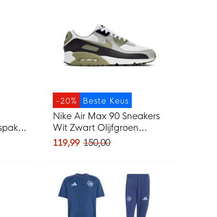
-20%
Beste Keus
Nike Air Max 90 Sneakers
spak
Wit Zwart Olijfgroen
Lichtgrijs
119,99
150,00