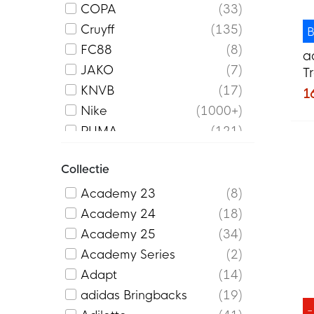
COPA
33
Cruyff
135
B
FC88
8
a
JAKO
7
T
2
KNVB
17
1
Nike
1000+
PUMA
121
Robey
37
Collectie
Touzani
2
Under Armour
245
Academy 23
8
Voetbalshop
53
Academy 24
18
Academy 25
34
Academy Series
2
Adapt
14
adidas Bringbacks
19