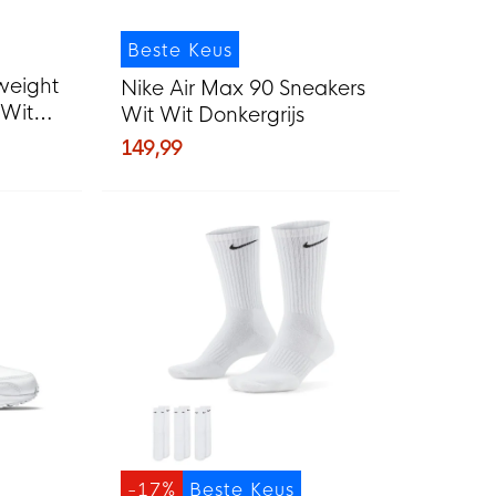
Beste Keus
weight
Nike Air Max 90 Sneakers
 Wit
Wit Wit Donkergrijs
149,99
-17%
Beste Keus