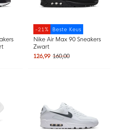
-21%
Beste Keus
akers
Nike Air Max 90 Sneakers
rt
Zwart
126,99
160,00