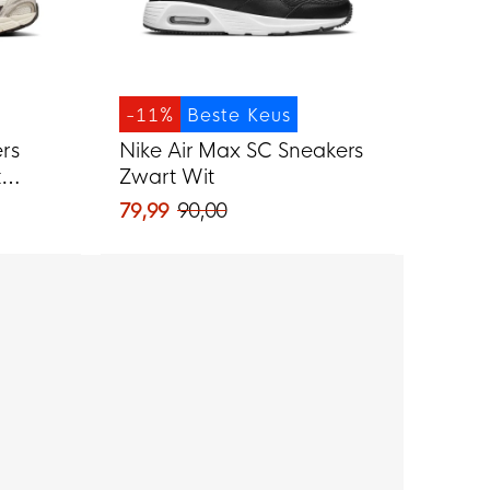
-11%
Beste Keus
rs
Nike Air Max SC Sneakers
t
Zwart Wit
79,99
90,00