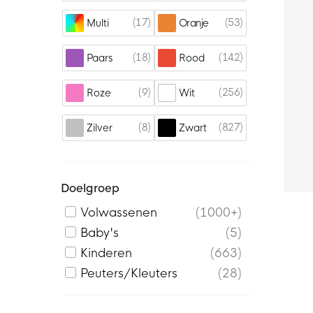
17
53
Multi
Oranje
18
142
Paars
Rood
9
256
Roze
Wit
8
827
Zilver
Zwart
Doelgroep
Volwassenen
1000+
Baby's
5
Kinderen
663
Peuters/Kleuters
28