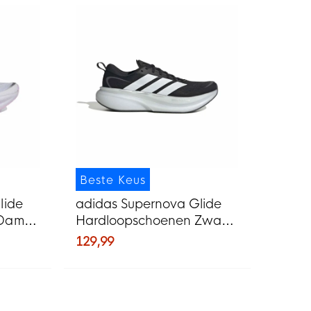
Beste Keus
lide
adidas Supernova Glide
 Dames
Hardloopschoenen Zwart
tgroen
Wit
129,99