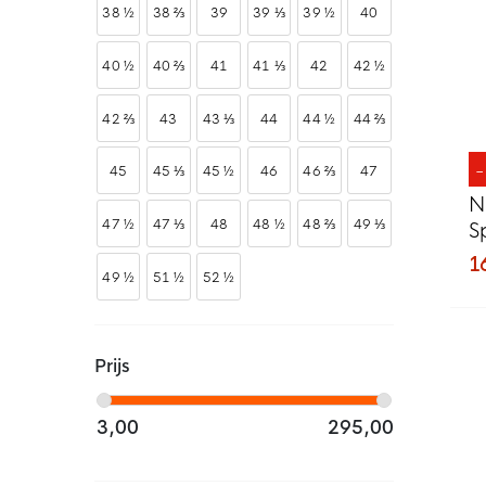
38 ½
38 ⅔
39
39 ⅓
39 ½
40
40 ½
40 ⅔
41
41 ⅓
42
42 ½
42 ⅔
43
43 ⅓
44
44 ½
44 ⅔
45
45 ⅓
45 ½
46
46 ⅔
47
N
47 ½
47 ⅓
48
48 ½
48 ⅔
49 ⅓
S
D
1
49 ½
51 ½
52 ½
Prijs
3,00
295,00