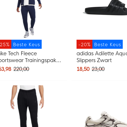
-25%
Beste Keus
-20%
Beste Keus
ike Tech Fleece
adidas Adilette Aqu
portswear Trainingspak
Slippers Zwart
onkerblauw Zwart
63,98
220,00
18,50
23,00