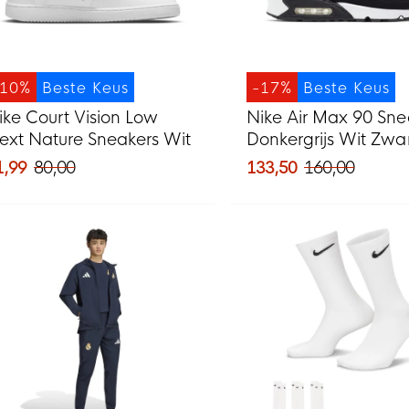
-10%
Beste Keus
-17%
Beste Keus
ike Court Vision Low
Nike Air Max 90 Sne
ext Nature Sneakers Wit
Donkergrijs Wit Zwa
1,99
80,00
133,50
160,00