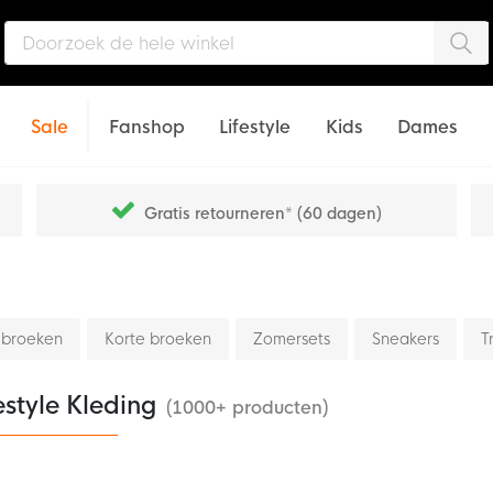
Zo
Sale
Fanshop
Lifestyle
Kids
Dames
Gratis retourneren* (60 dagen)
 broeken
Korte broeken
Zomersets
Sneakers
T
estyle Kleding
(1000+ producten)