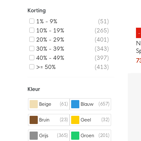
Korting
1% - 9%
51
10% - 19%
265
20% - 29%
401
N
30% - 39%
343
S
40% - 49%
397
Z
7
>= 50%
413
Kleur
61
657
Beige
Blauw
23
32
Bruin
Geel
365
201
Grijs
Groen