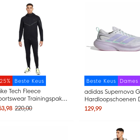
-25%
Beste Keus
Beste Keus
Dames
ike Tech Fleece
adidas Supernova G
portswear Trainingspak
Hardloopschoenen
wart Donkergrijs
Zilvergrijs Paars Min
63,98
220,00
129,99