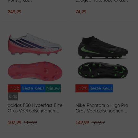
Voetbalschoenen (AG)
Voetbalschoenen (FG)
Wit Felrood Goud
Kids Wit Paars Roze
249,99
74,99
-10%
Beste Keus
Nieuw
-12%
Beste Keus
Kids
adidas F50 Hyperfast Elite
Nike Phantom 6 High Pro
Gras Voetbalschoenen
Gras Voetbalschoenen
(FG) Kids Wit Paars Roze
(FG) Zwart Felgroen
107,99
119,99
149,99
169,99