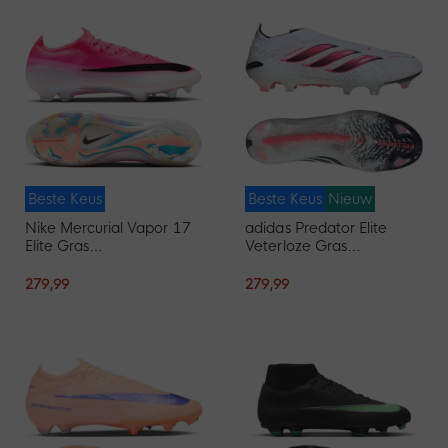
Beste Keus
Beste Keus
Nieuw
Nike Mercurial Vapor 17
adidas Predator Elite
Elite Gras
Veterloze Gras
Voetbalschoenen (FG)
Voetbalschoenen (FG)
Felroze Wit Zwart
Wit Zwart Roze
279,99
279,99