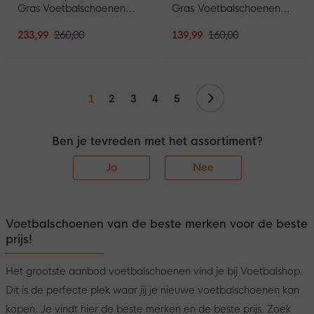
Gras Voetbalschoenen
Gras Voetbalschoenen
(FG) Felroze Zwart
(FG) Zwart Wit Rood
233,99
260,00
139,99
160,00
Volgende
1
2
3
4
5
Ben je tevreden met het assortiment?
Ja
Nee
Voetbalschoenen van de beste merken voor de beste
prijs!
Het grootste aanbod voetbalschoenen vind je bij Voetbalshop.
Dit is de perfecte plek waar jij je nieuwe voetbalschoenen kan
kopen. Je vindt hier de beste merken en de beste prijs. Zoek