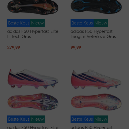
Beste Keus
Nieuw
Beste Keus
Nieuw
adidas F50 Hyperfast Elite
adidas F50 Hyperfast
L-Tech Gras
League Veterloze Gras
Voetbalschoenen (FG)
Voetbalschoenen (FG)
Zwart Wit Oranje
Zwart Zwart Blauw
279,99
99,99
Beste Keus
Nieuw
Beste Keus
Nieuw
adidas F50 Hyperfast Elite
adidas F50 Hyperfast