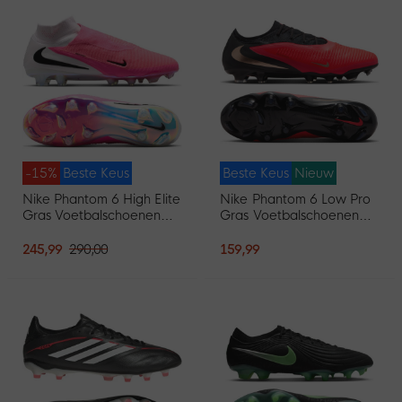
-15%
Beste Keus
Beste Keus
Nieuw
Nike Phantom 6 High Elite
Nike Phantom 6 Low Pro
Gras Voetbalschoenen
Gras Voetbalschoenen
(FG) Wit Felroze Zwart
(FG) Zwart Felrood Goud
245,99
290,00
159,99