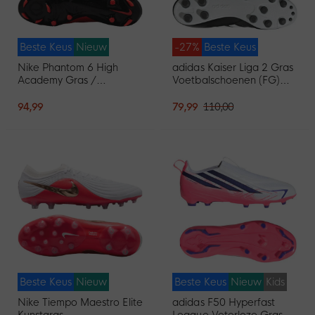
Beste Keus
Nieuw
-27%
Beste Keus
Nike Phantom 6 High
adidas Kaiser Liga 2 Gras
Academy Gras /
Voetbalschoenen (FG)
Kunstgras
Zwart Wit
Voetbalschoenen (MG)
94,99
79,99
110,00
Zwart Felrood Goud
Beste Keus
Nieuw
Beste Keus
Nieuw
Kids
Nike Tiempo Maestro Elite
adidas F50 Hyperfast
Kunstgras
League Veterloze Gras