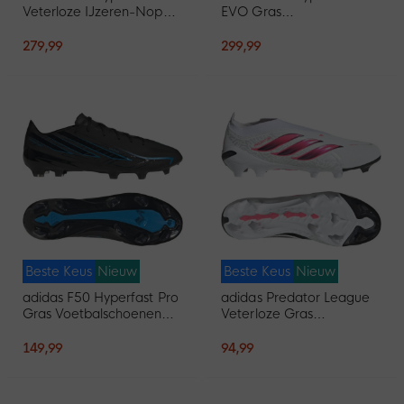
Veterloze IJzeren-Nop
EVO Gras
Voetbalschoenen (SG)
Voetbalschoenen (FG)
Wit Paars Roze
Wit Felroze Donkerblauw
279,99
299,99
Beste Keus
Nieuw
Beste Keus
Nieuw
adidas F50 Hyperfast Pro
adidas Predator League
Gras Voetbalschoenen
Veterloze Gras
(FG) Zwart Zwart Blauw
Voetbalschoenen (FG)
Wit Zwart Roze
149,99
94,99