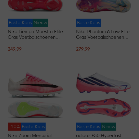
Beste Keus
Nieuw
Beste Keus
Nike Tiempo Maestro Elite
Nike Phantom 6 Low Elite
Gras Voetbalschoenen
Gras Voetbalschoenen
(FG) Wit Felrood Goud
(FG) Wit Felroze Zwart
249,99
279,99
-10%
Beste Keus
Beste Keus
Nieuw
Nike Zoom Mercurial
adidas F50 Hyperfast