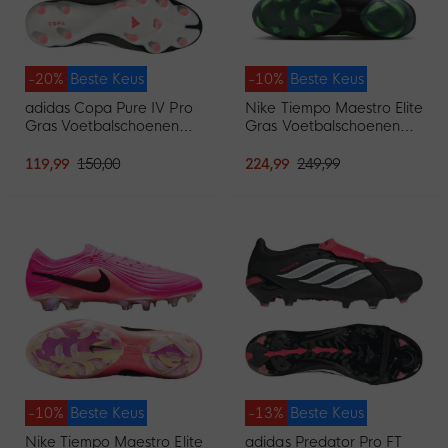
-20%
Beste Keus
-10%
Beste Keus
adidas Copa Pure IV Pro
Nike Tiempo Maestro Elite
Gras Voetbalschoenen
Gras Voetbalschoenen
(FG) Zwart Wit Rood
(FG) Zwart Felgroen
Zilvergrijs
119,99
150,00
224,99
249,99
-10%
Beste Keus
-13%
Beste Keus
Nike Tiempo Maestro Elite
adidas Predator Pro FT