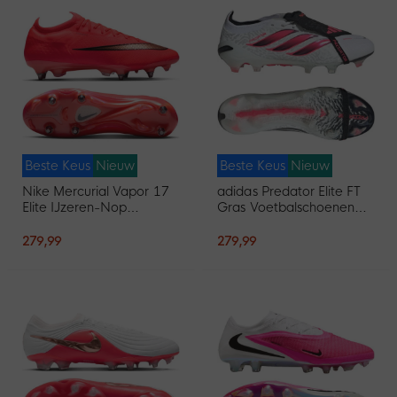
Beste Keus
Nieuw
Beste Keus
Nieuw
Nike Mercurial Vapor 17
adidas Predator Elite FT
Elite IJzeren-Nop
Gras Voetbalschoenen
Voetbalschoenen (SG)
(FG) Wit Zwart Roze
Felrood Zwart Goud
279,99
279,99