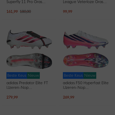
Superfly 11 Pro Gras
League Veterloze Gras
Voetbalschoenen (FG)
Voetbalschoenen (FG)
Felroze Wit Zwart
Wit Paars Roze
161,99
180,00
99,99
Beste Keus
Nieuw
Beste Keus
Nieuw
adidas Predator Elite FT
adidas F50 Hyperfast Elite
IJzeren-Nop
IJzeren-Nop
Voetbalschoenen (SG)
Voetbalschoenen (SG)
Wit Zwart Roze
Wit Paars Roze
279,99
269,99