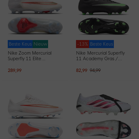
Beste Keus
Nieuw
-13%
Beste Keus
Nike Zoom Mercurial
Nike Mercurial Superfly
Superfly 11 Elite
11 Academy Gras /
Kunstgras
Kunstgras
Voetbalschoenen (AG)
Voetbalschoenen (MG)
289,99
82,99
94,99
Wit Felrood Goud
Zwart Felgroen Zilvergrijs