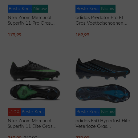
Beste Keus
Nieuw
Beste Keus
Nieuw
Nike Zoom Mercurial
adidas Predator Pro FT
Superfly 11 Pro Gras
Gras Voetbalschoenen
Voetbalschoenen (FG)
(FG) Wit Zwart Roze
Wit Felrood Goud
179,99
159,99
-10%
Beste Keus
Beste Keus
Nieuw
Nike Zoom Mercurial
adidas F50 Hyperfast Elite
Superfly 11 Elite Gras
Veterloze Gras
Voetbalschoenen (FG)
Voetbalschoenen (FG)
Zwart Felgroen Zilvergrijs
Zwart Zwart Blauw
260,99
289,99
279,99