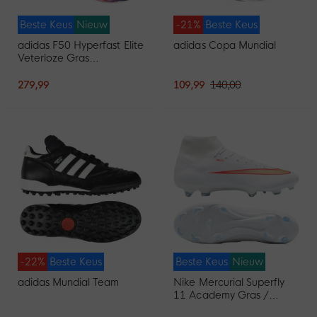
Beste Keus
Nieuw
-21%
Beste Keus
adidas F50 Hyperfast Elite
adidas Copa Mundial
Veterloze Gras
Voetbalschoenen (FG)
Wit Paars Roze
279,99
109,99
140,00
-22%
Beste Keus
Beste Keus
Nieuw
adidas Mundial Team
Nike Mercurial Superfly
11 Academy Gras /
Kunstgras