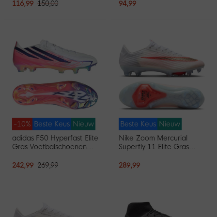
Voetbalschoenen (MG)
116,99
150,00
94,99
Wit Felrood Goud
-10%
Beste Keus
Nieuw
Beste Keus
Nieuw
adidas F50 Hyperfast Elite
Nike Zoom Mercurial
Gras Voetbalschoenen
Superfly 11 Elite Gras
(FG) Wit Paars Roze
Voetbalschoenen (FG)
Wit Felrood Goud
242,99
269,99
289,99