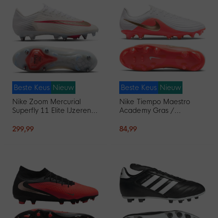
Beste Keus
Nieuw
Beste Keus
Nieuw
Nike Zoom Mercurial
Nike Tiempo Maestro
Superfly 11 Elite IJzeren-
Academy Gras /
Nop Voetbalschoenen
Kunstgras
(SG) Wit Felrood Goud
Voetbalschoenen (MG)
299,99
84,99
Wit Felrood Goud