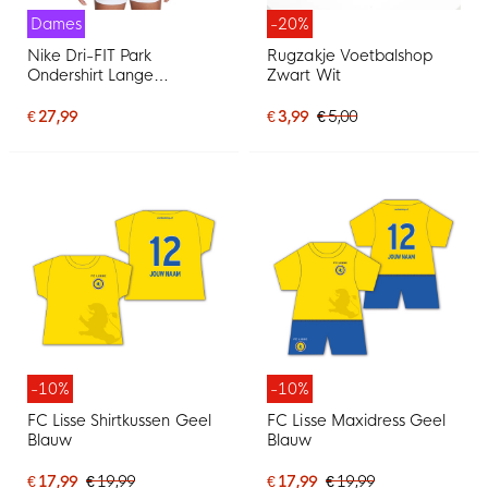
Dames
-20%
Nike Dri-FIT Park
Rugzakje Voetbalshop
Ondershirt Lange
Zwart Wit
Mouwen Dames Blauw
Wit
€ 27,99
€ 3,99
€ 5,00
-10%
-10%
FC Lisse Shirtkussen Geel
FC Lisse Maxidress Geel
Blauw
Blauw
€ 17,99
€ 19,99
€ 17,99
€ 19,99