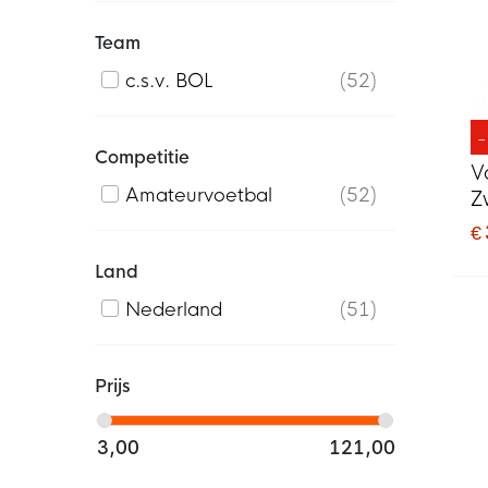
Team
c.s.v. BOL
52
Competitie
V
Amateurvoetbal
52
Z
€ 
Land
Nederland
51
Prijs
3,00
121,00