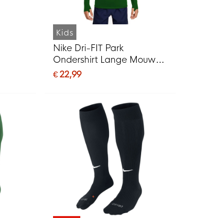
Kids
Nike Dri-FIT Park
Ondershirt Lange Mouwen
Kids Groen
€ 22,99