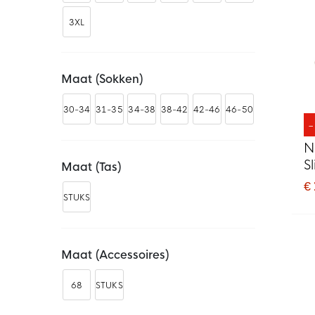
3XL
Maat (sokken)
30-34
31-35
34-38
38-42
42-46
46-50
N
S
Maat (tas)
€
STUKS
Maat (accessoires)
68
STUKS