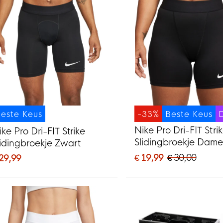
este Keus
-33%
Beste Keus
Nike Pro Dri-FIT Stri
ike Pro Dri-FIT Strike
Slidingbroekje Dame
lidingbroekje Zwart
Zwart
€ 19,99
€ 30,00
 29,99