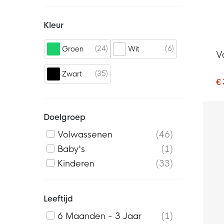
Kleur
24
6
Groen
Wit
V
35
Zwart
€
Doelgroep
Volwassenen
46
Baby's
1
Kinderen
33
Leeftijd
6 Maanden - 3 Jaar
1