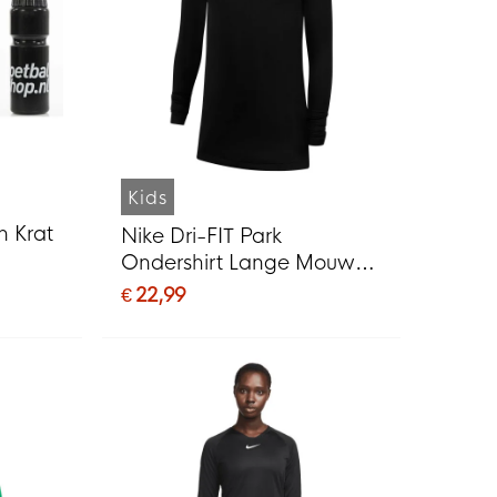
Kids
n Krat
Nike Dri-FIT Park
Ondershirt Lange Mouwen
Kids Zwart
€ 22,99