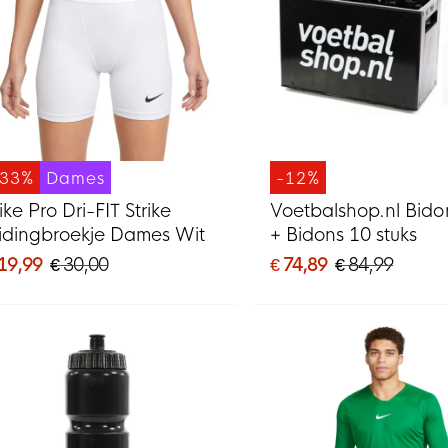
-33%
Dames
-12%
ike Pro Dri-FIT Strike
Voetbalshop.nl Bido
lidingbroekje Dames Wit
+ Bidons 10 stuks
 19,99
€ 30,00
€ 74,89
€ 84,99