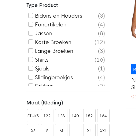
Type Product
Bidons en Houders
3
Fanartikelen
4
Jassen
8
Korte Broeken
12
Lange Broeken
3
Shirts
16
Sjaals
1
B
Slidingbroekjes
4
N
Sokken
2
S
Tassen
6
€
Maat (kleding)
Trainingsjacks
2
Trainingtops
4
STUKS
122
128
140
152
164
XS
S
M
L
XL
XXL