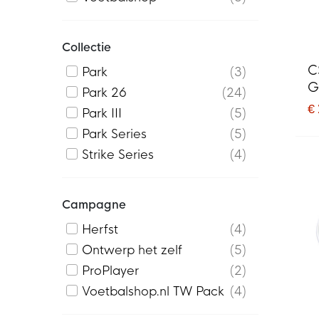
Collectie
C
Park
3
G
Park 26
24
€
Park III
5
Park Series
5
Strike Series
4
Campagne
Herfst
4
Ontwerp het zelf
5
ProPlayer
2
Voetbalshop.nl TW Pack
4