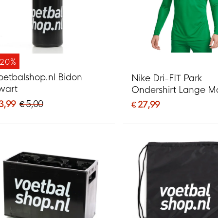
-20%
oetbalshop.nl Bidon
Nike Dri-FIT Park
wart
Ondershirt Lange 
Groen Wit
3,99
€ 5,00
€ 27,99