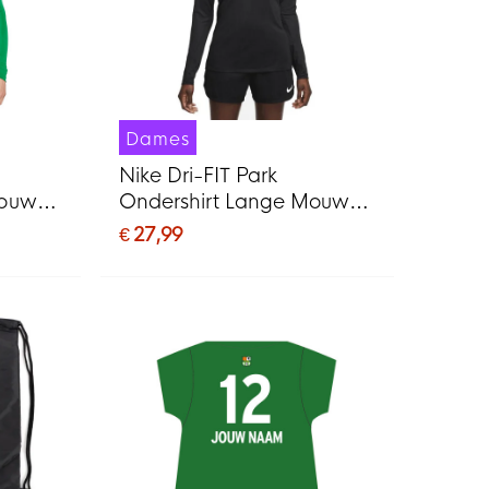
Dames
Nike Dri-FIT Park
Mouwen
Ondershirt Lange Mouwen
Dames Zwart Wit
€ 27,99