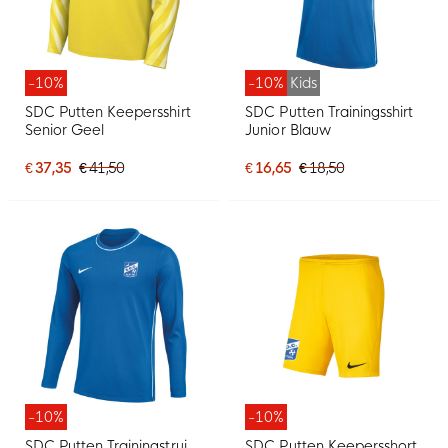
-10%
-10%
Kids
SDC Putten Keepersshirt
SDC Putten Trainingsshirt
Senior Geel
Junior Blauw
€ 37,35
€ 41,50
€ 16,65
€ 18,50
-10%
-10%
SDC Putten Trainingstrui
SDC Putten Keepersshort