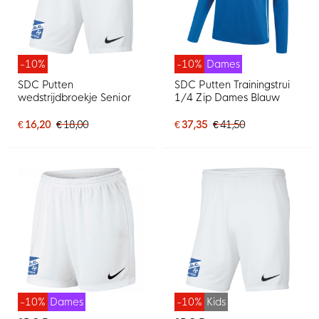
-10%
-10%
Dames
SDC Putten
SDC Putten Trainingstrui
wedstrijdbroekje Senior
1/4 Zip Dames Blauw
€ 16,20
€ 18,00
€ 37,35
€ 41,50
-10%
Dames
-10%
Kids