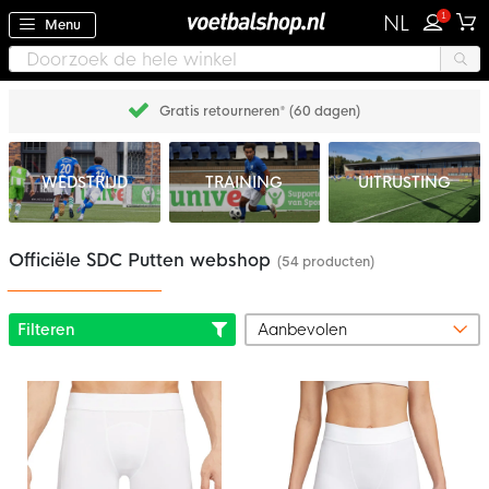
1
NL
Menu
Gratis retourneren* (60 dagen)
WEDSTRIJD
TRAINING
UITRUSTING
Officiële SDC Putten webshop
(54 producten)
Filteren