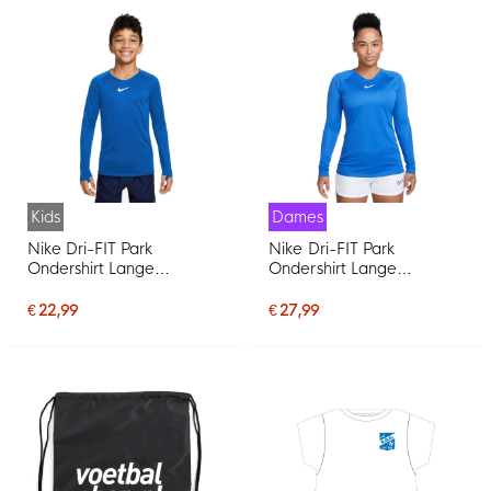
Kids
Dames
Nike Dri-FIT Park
Nike Dri-FIT Park
Ondershirt Lange
Ondershirt Lange
Mouwen Kids Royal Blauw
Mouwen Dames Blauw
Wit
€ 22,99
€ 27,99