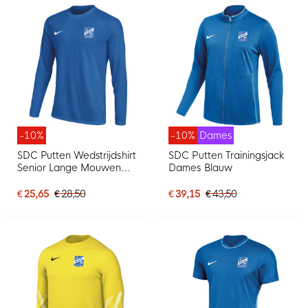
-10%
-10%
Dames
SDC Putten Wedstrijdshirt
SDC Putten Trainingsjack
Senior Lange Mouwen
Dames Blauw
Blauw
€ 25,65
€ 28,50
€ 39,15
€ 43,50