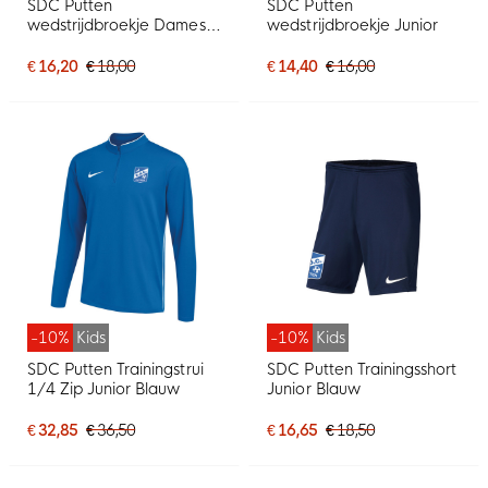
SDC Putten
SDC Putten
wedstrijdbroekje Dames
wedstrijdbroekje Junior
Wit
€ 16,20
€ 18,00
€ 14,40
€ 16,00
-10%
Kids
-10%
Kids
SDC Putten Trainingstrui
SDC Putten Trainingsshort
1/4 Zip Junior Blauw
Junior Blauw
€ 32,85
€ 36,50
€ 16,65
€ 18,50