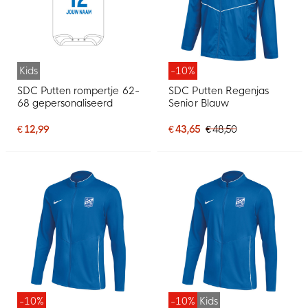
Kids
-10%
SDC Putten rompertje 62-
SDC Putten Regenjas
68 gepersonaliseerd
Senior Blauw
€ 12,99
€ 43,65
€ 48,50
-10%
-10%
Kids