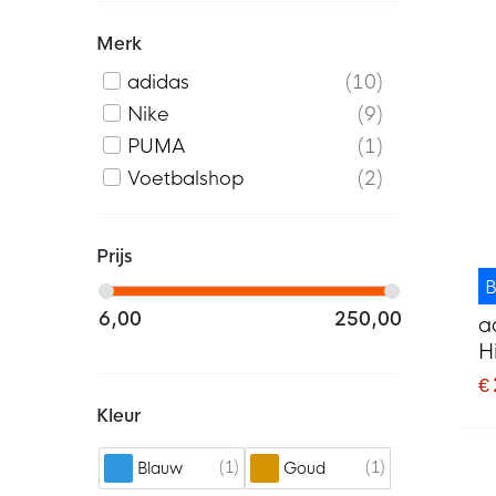
Merk
adidas
10
Nike
9
PUMA
1
Voetbalshop
2
Prijs
B
6,00
250,00
a
H
1
€
Kleur
1
1
Blauw
Goud