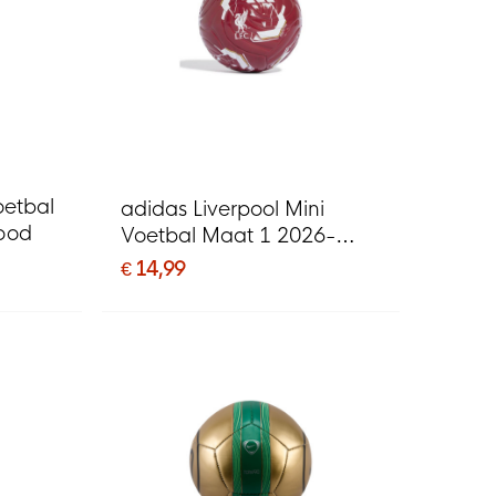
oetbal
adidas Liverpool Mini
ood
Voetbal Maat 1 2026-
2027 Rood Wit Goud
€ 14,99