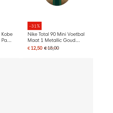
-31%
x Kobe
Nike Total 90 Mini Voetbal
 Paars
Maat 1 Metallic Goud
Groen Zwart
€ 12,50
€ 18,00