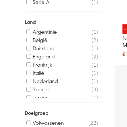
Serie A
1
Land
Argentinië
1
N
België
2
M
Duitsland
1
R
€
Engeland
2
Frankrijk
1
Italië
1
Nederland
1
Spanje
3
Turkije
1
Doelgroep
Volwassenen
22