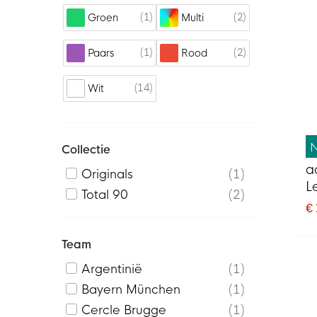
1
2
Groen
Multi
1
2
Paars
Rood
14
Wit
Collectie
a
Originals
1
L
Total 90
2
1
€
M
Team
Argentinië
1
Bayern München
1
Cercle Brugge
1