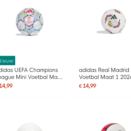
Nieuw
didas UEFA Champions
adidas Real Madrid 
eague Mini Voetbal Maat
Voetbal Maat 1 202
 2026-2027 Wit Roze
2027 Wit Zwart Roz
 14,99
€ 14,99
ulticolor