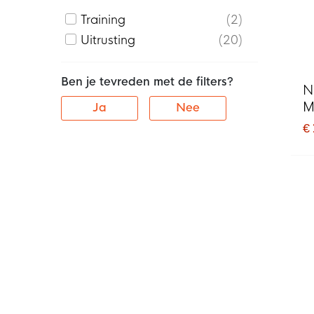
Training
2
Uitrusting
20
Ben je tevreden met de filters?
N
M
Ja
Nee
B
€