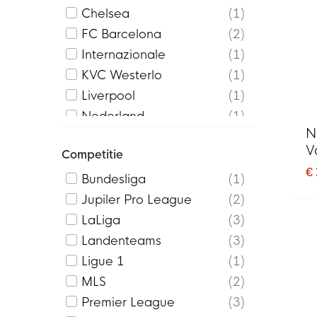
Chelsea
1
FC Barcelona
2
Internazionale
1
KVC Westerlo
1
Liverpool
1
Nederland
1
N
Paris Saint-Germain
1
V
Competitie
Real Madrid
1
2
€
Turkije
1
Bundesliga
1
Jupiler Pro League
2
LaLiga
3
Landenteams
3
Ligue 1
1
MLS
2
Premier League
3