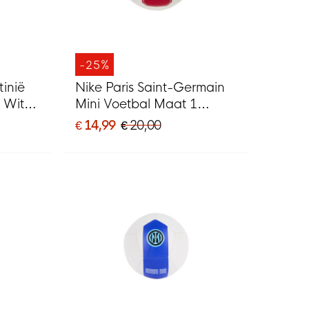
-25%
inië
Nike Paris Saint-Germain
 Wit
Mini Voetbal Maat 1
2026-2027 Wit
€ 14,99
€ 20,00
Donkerblauw Rood