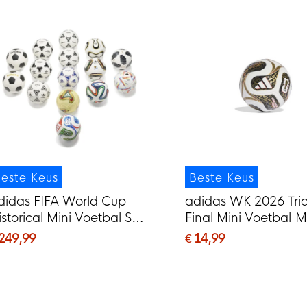
este Keus
Beste Keus
didas FIFA World Cup
adidas WK 2026 Tri
istorical Mini Voetbal Set
Final Mini Voetbal 
5 Ballen
Wit Zwart Goud
 249,99
€ 14,99