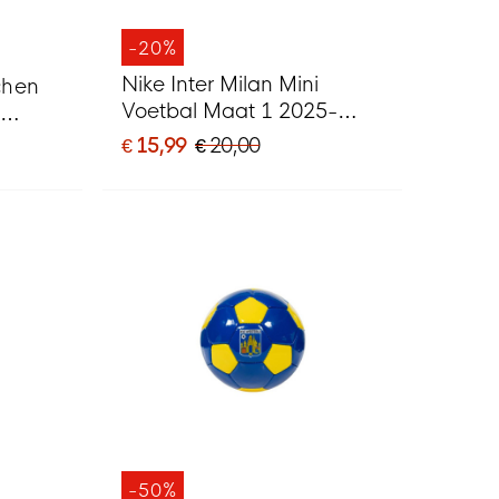
-20%
Nike Inter Milan Mini
chen
Voetbal Maat 1 2025-
2026 Wit Blauw Zwart
t
€ 15,99
€ 20,00
-50%