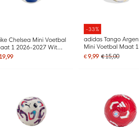
-33%
adidas Tango Argent
ike Chelsea Mini Voetbal
Mini Voetbal Maat 1
aat 1 2026-2027 Wit
Beige Blauw
lauw Geel
€ 9,99
€ 15,00
 19,99