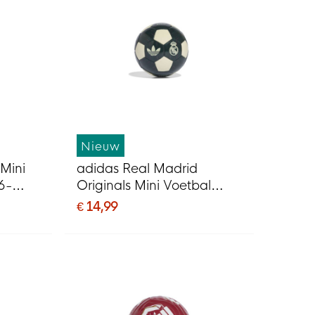
Nieuw
Mini
adidas Real Madrid
6-
Originals Mini Voetbal
e
Maat 1 2026-2027
€ 14,99
Donkergroen Wit