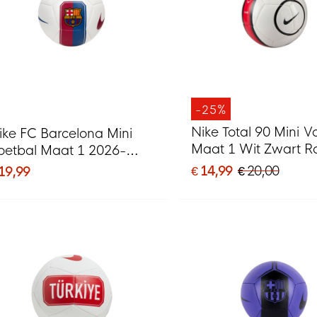
-25%
Nike Total 90 Mini V
ike FC Barcelona Mini
Maat 1 Wit Zwart R
oetbal Maat 1 2026-
027 Wit Blauw Rood
€ 14,99
€ 20,00
 19,99