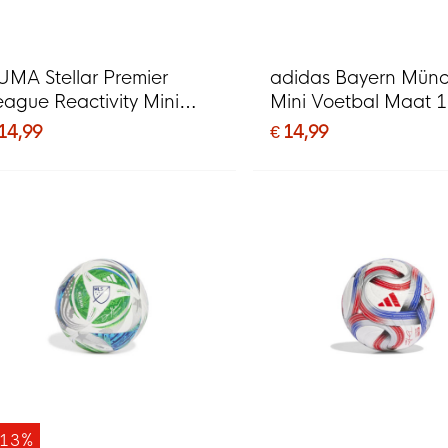
UMA Stellar Premier
adidas Bayern Mün
eague Reactivity Mini
Mini Voetbal Maat 1
oetbal Maat 1 2026-
2026-2027 Rood Wi
 14,99
€ 14,99
027 Wit Multicolor
Goud
-13%