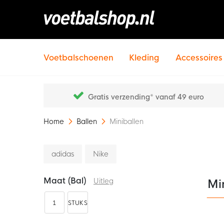
Voetbalschoenen
Kleding
Accessoires
Gratis verzending* vanaf 49 euro
Home
Ballen
Miniballen
adidas
Nike
Maat (bal)
Uitleg
Mi
1
STUKS