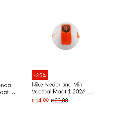
-25%
Nike Nederland Mini
onda
Voetbal Maat 1 2026-
Maat 1
2028 Wit Oranje Zwart
€ 14,99
€ 20,00