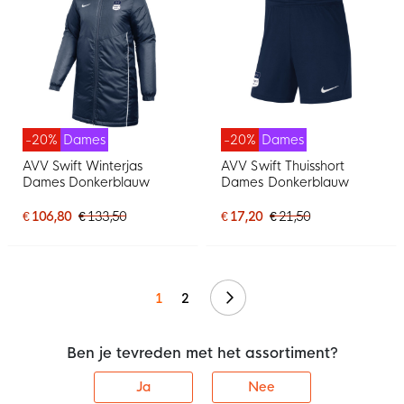
-20%
Dames
-20%
Dames
AVV Swift Winterjas
AVV Swift Thuisshort
Dames Donkerblauw
Dames Donkerblauw
€ 106,80
€ 133,50
€ 17,20
€ 21,50
Volgende
1
2
Ben je tevreden met het assortiment?
Ja
Nee