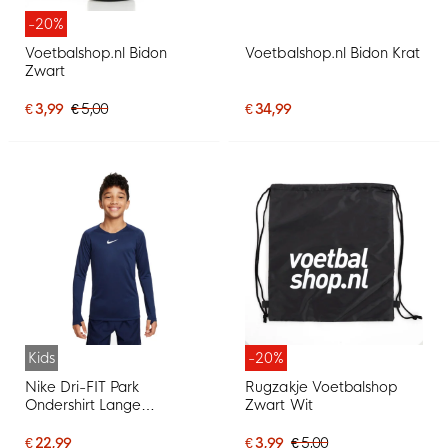
-20%
Voetbalshop.nl Bidon
Voetbalshop.nl Bidon Krat
Zwart
€ 3,99
€ 5,00
€ 34,99
Kids
-20%
Nike Dri-FIT Park
Rugzakje Voetbalshop
Ondershirt Lange
Zwart Wit
Mouwen Kids
Donkerblauw
€ 22,99
€ 3,99
€ 5,00