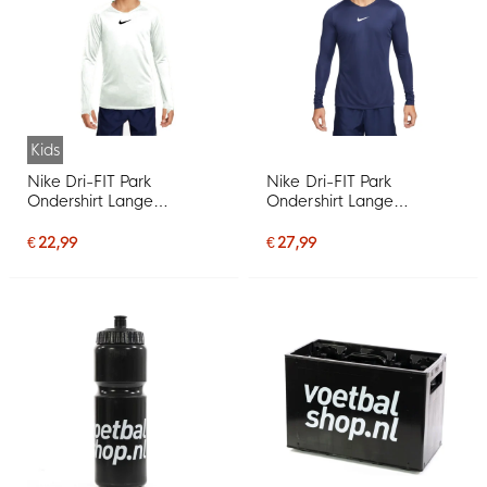
Kids
Nike Dri-FIT Park
Nike Dri-FIT Park
Ondershirt Lange
Ondershirt Lange
Mouwen Kids Wit
Mouwen Donkerblauw
Wit
€ 22,99
€ 27,99