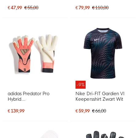
Wit Lichtblauw Brons
Keepershandschoenen
Wit Zwart
€ 47,99
€ 55,00
€ 79,99
€ 110,00
-9%
adidas Predator Pro
Nike Dri-FIT Gardien VI
Hybrid
Keepersshirt Zwart Wit
Keepershandschoenen
Felroze Zilvergrijs Zwart
€ 139,99
€ 59,99
€ 66,00
Goud