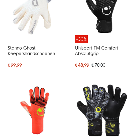
-30%
Stanno Ghost
Uhlsport FM Comfort
Keepershandschoenen
Absolutgrip
Wit Grijs Zwart
Keepershandschoenen
Zwart Zwart Wit
€ 99,99
€ 48,99
€ 70,00