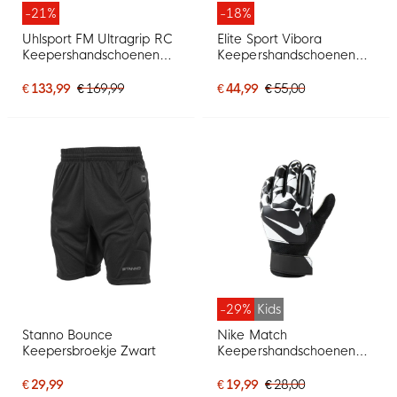
-21%
-18%
Uhlsport FM Ultragrip RC
Elite Sport Vibora
Keepershandschoenen
Keepershandschoenen
Felrood Zwart Felgeel
Zwart Felgeel Grijs
€ 133,99
€ 169,99
€ 44,99
€ 55,00
-29%
Kids
Stanno Bounce
Nike Match
Keepersbroekje Zwart
Keepershandschoenen
Kids Zwart Antraciet Wit
€ 29,99
€ 19,99
€ 28,00