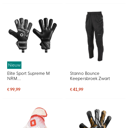
Nieuw
Elite Sport Supreme M
Stanno Bounce
NRM
Keepersbroek Zwart
Keepershandschoenen
Zwart Grijs Wit
€ 99,99
€ 41,99