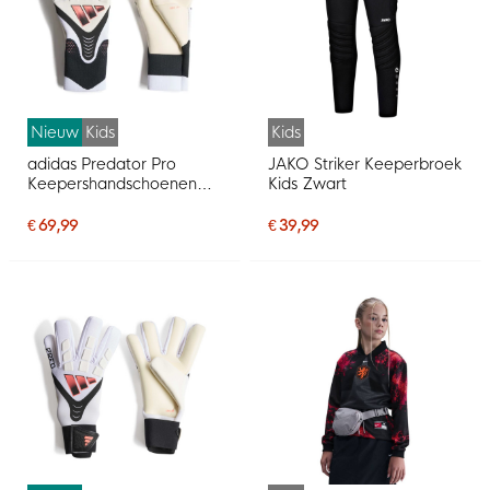
Nieuw
Kids
Kids
adidas Predator Pro
JAKO Striker Keeperbroek
Keepershandschoenen
Kids Zwart
Kids Wit Zwart Roze
€ 69,99
€ 39,99