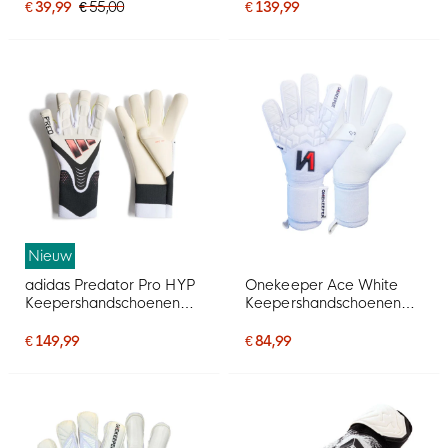
Wit Zwart Roze
€ 39,99
€ 55,00
€ 139,99
Nieuw
adidas Predator Pro HYP
Onekeeper Ace White
Keepershandschoenen
Keepershandschoenen
Wit Zwart Roze
Wit
€ 149,99
€ 84,99