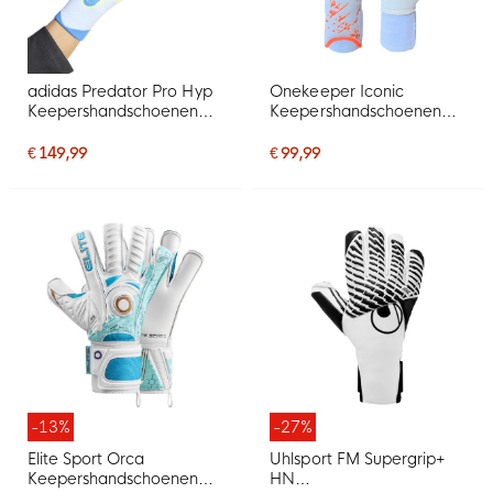
adidas Predator Pro Hyp
Onekeeper Iconic
Keepershandschoenen
Keepershandschoenen
Lichtblauw Blauw
Wit Oranje Zwart
Neongeel
€ 149,99
€ 99,99
-13%
-27%
Elite Sport Orca
Uhlsport FM Supergrip+
Keepershandschoenen
HN