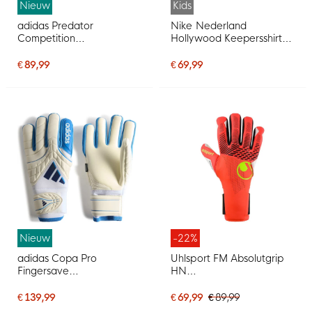
Nieuw
Kids
adidas Predator
Nike Nederland
Competition
Hollywood Keepersshirt
Keepershandschoenen
Lange Mouwen Kids
Wit Zwart Roze
Zwart Oranje
€ 89,99
€ 69,99
Nieuw
-22%
adidas Copa Pro
Uhlsport FM Absolutgrip
Fingersave
HN
Keepershandschoenen
Keepershandschoenen
Wit Blauw Donkerblauw
Felrood Zwart Felgeel
€ 139,99
€ 69,99
€ 89,99