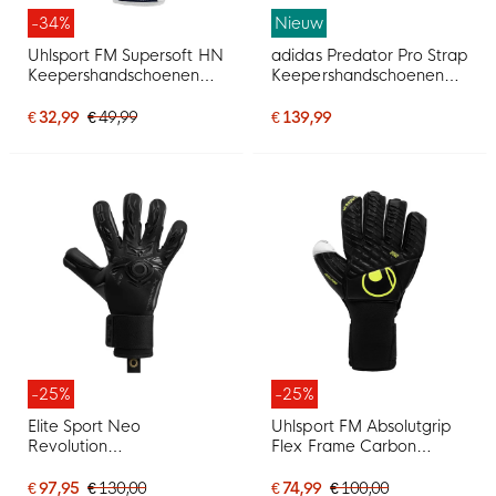
-34%
Nieuw
Uhlsport FM Supersoft HN
adidas Predator Pro Strap
Keepershandschoenen
Keepershandschoenen
Wit Donkerblauw
Wit Zwart Roze
Neongeel
€ 32,99
€ 49,99
€ 139,99
-25%
-25%
Elite Sport Neo
Uhlsport FM Absolutgrip
Revolution
Flex Frame Carbon
Keepershandschoenen
Keepershandschoenen
Zwart
Zwart Neongeel
€ 97,95
€ 130,00
€ 74,99
€ 100,00