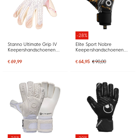
-28%
Stanno Ultimate Grip IV
Elite Sport Nobre
Keepershandschoenen
Keepershandschoenen
Wit Rood
Zwart Zilver Goud
€ 69,99
€ 64,95
€ 90,00