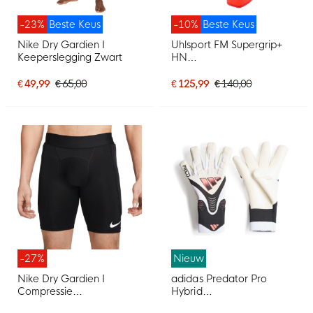
-23%
Beste Keus
-10%
Beste Keus
Nike Dry Gardien I
Uhlsport FM Supergrip+
Keeperslegging Zwart
HN
Keepershandschoenen
Felrood Zwart Felgeel
€ 49,99
€ 65,00
€ 125,99
€ 140,00
-27%
Nieuw
Nike Dry Gardien I
adidas Predator Pro
Compressie
Hybrid
Keepersbroekje Zwart
Keepershandschoenen