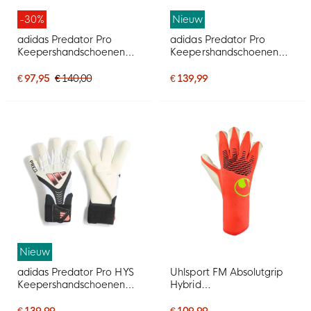
-30%
Nieuw
adidas Predator Pro
adidas Predator Pro
Keepershandschoenen
Keepershandschoenen
Felroze Zilvergrijs Zwart
Wit Zwart Roze
Goud
€ 97,95
€ 140,00
€ 139,99
Nieuw
adidas Predator Pro HYS
Uhlsport FM Absolutgrip
Keepershandschoenen
Hybrid
Wit Zwart Roze
Keepershandschoenen
Felrood Zwart Felgeel
€ 139,99
€ 109,99