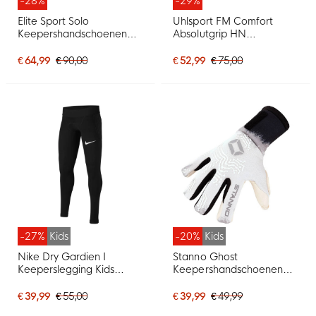
-28%
-29%
Elite Sport Solo
Uhlsport FM Comfort
Keepershandschoenen
Absolutgrip HN
Wit
Keepershandschoenen
Zwart Zwart Wit
€ 64,99
€ 90,00
€ 52,99
€ 75,00
-27%
Kids
-20%
Kids
Nike Dry Gardien I
Stanno Ghost
Keeperslegging Kids
Keepershandschoenen
Zwart
Kids Wit Zwart Grijs
€ 39,99
€ 55,00
€ 39,99
€ 49,99