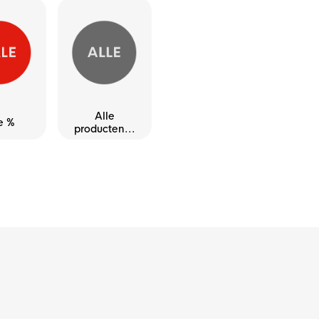
Alle
e %
producten...