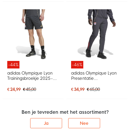
-44%
-46%
adidas Olympique Lyon
adidas Olympique Lyon
Trainingsbroekje 2025-
Presentatie
2026 Donkergrijs Goud
Trainingsbroek 2025-
Rood Blauw
2026 Donkergrijs Goud
€ 24,99
€ 45,00
€ 34,99
€ 65,00
Rood Blauw
Ben je tevreden met het assortiment?
Ja
Nee