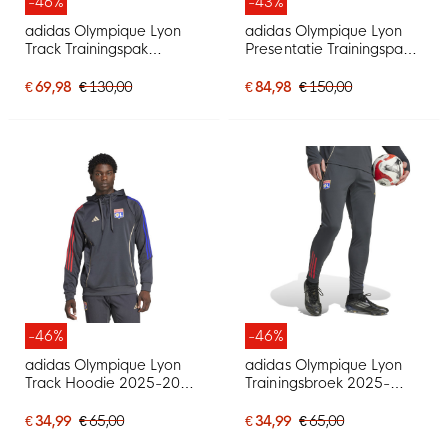
-46%
-43%
adidas Olympique Lyon
adidas Olympique Lyon
Track Trainingspak
Presentatie Trainingspak
Hooded 2025-2026
Full-Zip 2025-2026
Donkergrijs Goud Rood
Donkergrijs Goud Rood
€ 69,98
€ 130,00
€ 84,98
€ 150,00
Blauw
Blauw
-46%
-46%
adidas Olympique Lyon
adidas Olympique Lyon
Track Hoodie 2025-2026
Trainingsbroek 2025-
Donkergrijs Goud Rood
2026 Donkergrijs Goud
Blauw
Rood Blauw
€ 34,99
€ 65,00
€ 34,99
€ 65,00