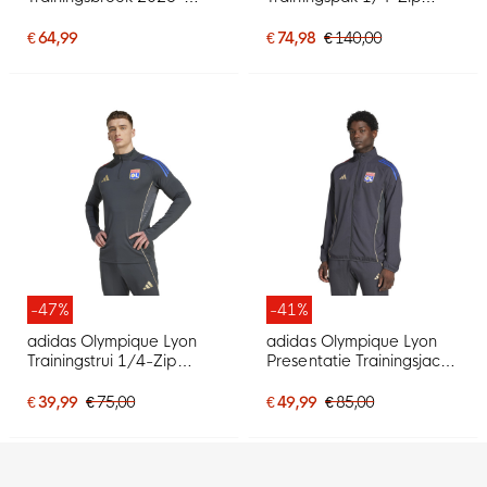
2027 Donkerblauw Blauw
2025-2026 Donkergrijs
Rood
Goud Rood Blauw
€ 64,99
€ 74,98
€ 140,00
-47%
-41%
adidas Olympique Lyon
adidas Olympique Lyon
Trainingstrui 1/4-Zip
Presentatie Trainingsjack
2025-2026 Donkergrijs
2025-2026 Donkergrijs
Goud Rood Blauw
Goud Rood Blauw
€ 39,99
€ 75,00
€ 49,99
€ 85,00