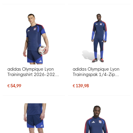
adidas Olympique Lyon
adidas Olympique Lyon
Trainingsshirt 2026-2027
Trainingspak 1/4-Zip
Donkerblauw Blauw Rood
2026-2027 Donkerblauw
Blauw Rood
€ 54,99
€ 139,98