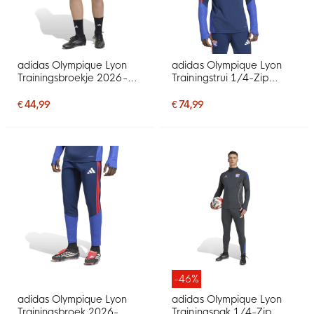
adidas Olympique Lyon
adidas Olympique Lyon
Trainingsbroekje 2026-
Trainingstrui 1/4-Zip
2027 Donkerblauw Blauw
2026-2027 Donkerblauw
Rood
Blauw Rood
€ 44,99
€ 74,99
-46%
adidas Olympique Lyon
adidas Olympique Lyon
Trainingsbroek 2026-
Trainingspak 1/4-Zip