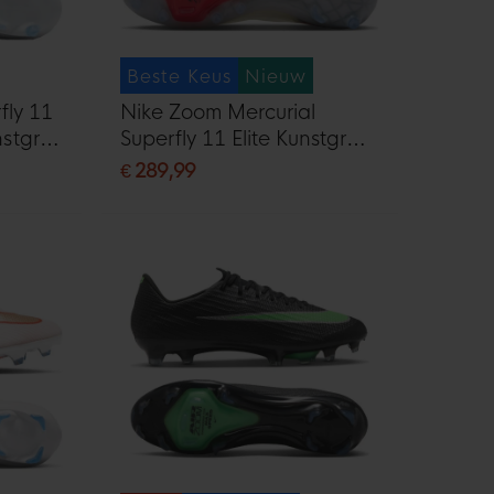
Beste Keus
Nieuw
fly 11
Nike Zoom Mercurial
stgras
Superfly 11 Elite Kunstgras
MG)
Voetbalschoenen (AG) Wit
€ 289,99
Felrood Goud