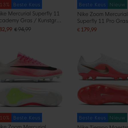
-13%
Beste Keus
Beste Keus
Nieuw
ike Mercurial Superfly 11
Nike Zoom Mercurial
cademy Gras / Kunstgras
Superfly 11 Pro Gras
oetbalschoenen (MG)
Voetbalschoenen (F
 82,99
€ 94,99
€ 179,99
wart Felgroen Zilvergrijs
Felrood Goud
-10%
Beste Keus
Beste Keus
Nieuw
ike Zoom Mercurial
Nike Tiempo Maestr