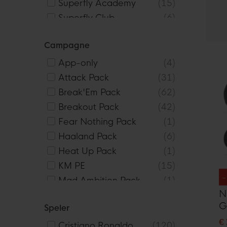
Superfly Academy
15
Superfly Club
6
Superfly Elite
6
Campagne
Superfly Pro
6
Vapor Academy
26
App-only
4
Vapor Club
7
Attack Pack
31
Vapor Elite
7
Break'Em Pack
62
Vapor Pro
10
Breakout Pack
42
Fear Nothing Pack
1
Haaland Pack
6
Heat Up Pack
1
KM PE
15
Mad Ambition Pack
1
N
Mad Energy Pack
2
G
Speler
Max Voltage Pack
19
(
€
Nike Showtime Pack
5
Cristiano Ronaldo
120