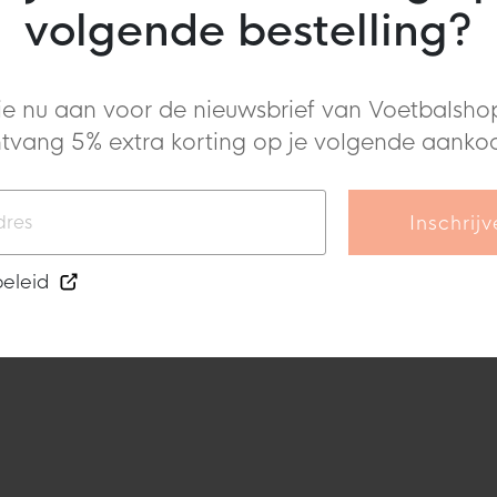
volgende bestelling?
wart Felrood Goud
Felrood Zwart Goud
je nu aan voor de nieuwsbrief van Voetbalshop
tvang 5% extra korting op je volgende aanko
Inschrij
beleid