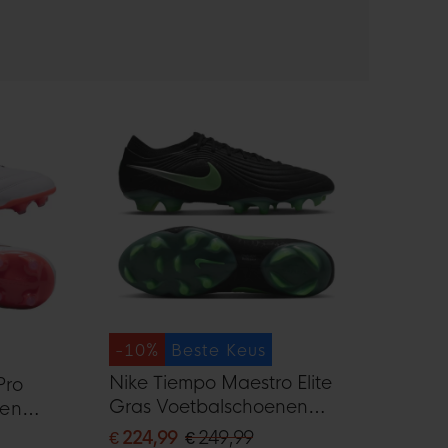
-10%
Beste Keus
Nike Tiempo Maestro Elite
Pro
Gras Voetbalschoenen
nen
(FG) Zwart Felgroen
ood
€ 224,99
€ 249,99