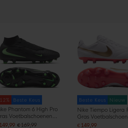
-12%
Beste Keus
Beste Keus
Nieuw
ike Phantom 6 High Pro
Nike Tiempo Ligera 
ras Voetbalschoenen
Gras Voetbalschoe
FG) Zwart Felgroen
(FG) Wit Goud Felr
 149,99
€ 169,99
€ 149,99