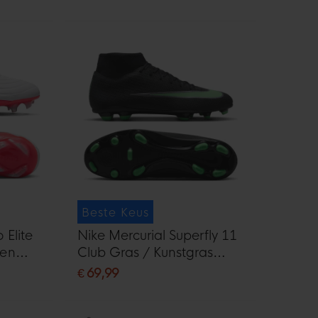
Zilvergrijs
Beste Keus
 Elite
Nike Mercurial Superfly 11
nen
Club Gras / Kunstgras
oud
Voetbalschoenen (MG)
€ 69,99
Zwart Felgroen Zilvergrijs