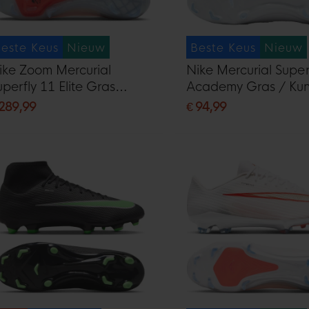
este Keus
Nieuw
Beste Keus
Nieuw
ike Zoom Mercurial
Nike Mercurial Super
uperfly 11 Elite Gras
Academy Gras / Kun
oetbalschoenen (FG) Wit
Voetbalschoenen (
 289,99
€ 94,99
elrood Goud
Wit Felrood Goud