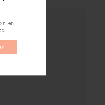
.nl en
op.
ven