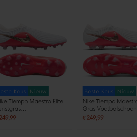
este Keus
Nieuw
Beste Keus
Nieuw
ike Tiempo Maestro Elite
Nike Tiempo Maestro
unstgras
Gras Voetbalschoe
oetbalschoenen (AG) Wit
(FG) Wit Felrood G
 249,99
€ 249,99
elrood Goud