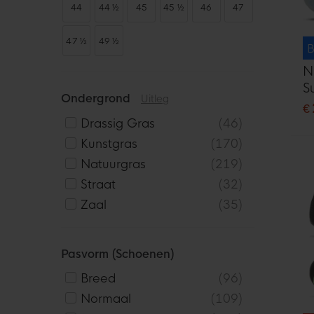
44
44 ½
45
45 ½
46
47
47 ½
49 ½
B
N
S
Ondergrond
Uitleg
V
€
F
Drassig Gras
46
Kunstgras
170
Natuurgras
219
Straat
32
Zaal
35
Pasvorm (schoenen)
Breed
96
Normaal
109