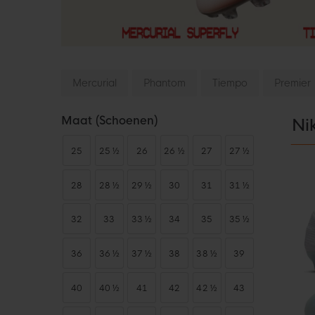
Mercurial
Phantom
Tiempo
Premier
Maat (schoenen)
Ni
25
25 ½
26
26 ½
27
27 ½
28
28 ½
29 ½
30
31
31 ½
32
33
33 ½
34
35
35 ½
36
36 ½
37 ½
38
38 ½
39
40
40 ½
41
42
42 ½
43