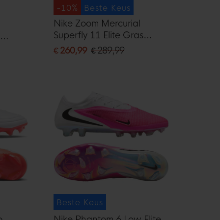
-10%
Beste Keus
Nike Zoom Mercurial
Superfly 11 Elite Gras
Voetbalschoenen (FG)
G) Wit
€ 260,99
€ 289,99
Zwart Felgroen Zilvergrijs
Beste Keus
o
Nike Phantom 6 Low Elite