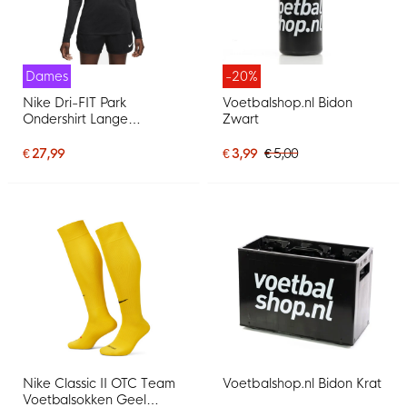
Dames
-20%
Nike Dri-FIT Park
Voetbalshop.nl Bidon
Ondershirt Lange
Zwart
Mouwen Dames Zwart
Wit
€ 27,99
€ 3,99
€ 5,00
Nike Classic II OTC Team
Voetbalshop.nl Bidon Krat
Voetbalsokken Geel