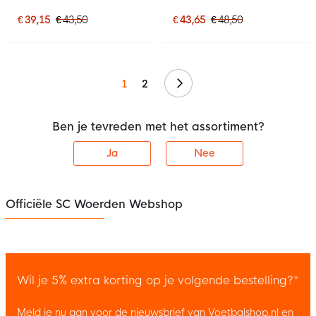
Junior Donkerblauw
Dames Donkerblauw
€ 39,15
€ 43,50
€ 43,65
€ 48,50
Volgende
1
2
Ben je tevreden met het assortiment?
Ja
Nee
Officiële SC Woerden Webshop
Wil je 5% extra korting op je volgende bestelling?*
Meld je nu aan voor de nieuwsbrief van Voetbalshop.nl en