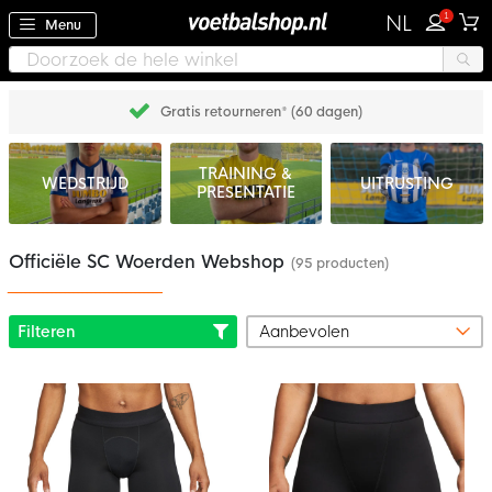
1
NL
Menu
Gratis retourneren* (60 dagen)
TRAINING &
WEDSTRIJD
UITRUSTING
PRESENTATIE
Officiële SC Woerden Webshop
(95 producten)
Filteren