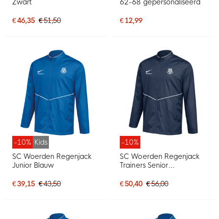
Zwart
62-68 gepersonaliseerd
€ 46,35
€ 51,50
€ 12,99
-10%
Kids
-10%
SC Woerden Regenjack
SC Woerden Regenjack
Junior Blauw
Trainers Senior
Donkerblauw
€ 39,15
€ 43,50
€ 50,40
€ 56,00