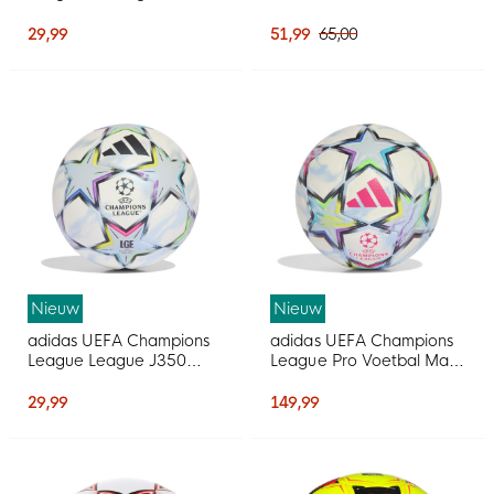
2026-2027 Wit Blauw
Blauw Zwart
Paars Multicolor
29,99
51,99
65,00
Nieuw
Nieuw
adidas UEFA Champions
adidas UEFA Champions
League League J350
League Pro Voetbal Maat
Voetbal Maat 5 2026-
5 2026-2027 Wit Roze
2027 Wit Zwart Multicolor
Multicolor
29,99
149,99