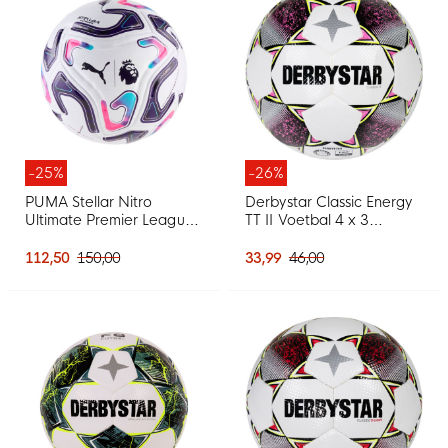
-25%
-26%
PUMA Stellar Nitro
Derbystar Classic Energy
Ultimate Premier League
TT II Voetbal 4 x 3
Reactivity Voetbal Maat 5
Vlakken Maat 5 Wit Roze
2026-2027 Wit Multicolor
Geel
112,50
150,00
33,99
46,00