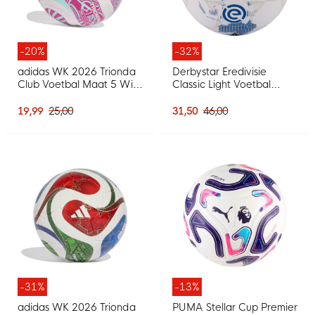
-20%
-32%
adidas WK 2026 Trionda
Derbystar Eredivisie
Club Voetbal Maat 5 Wit
Classic Light Voetbal
Blauw Roze
Maat 5 2025-2026 Wit
Lichtblauw Zwart
19,99
25,00
31,50
46,00
-31%
-13%
adidas WK 2026 Trionda
PUMA Stellar Cup Premier