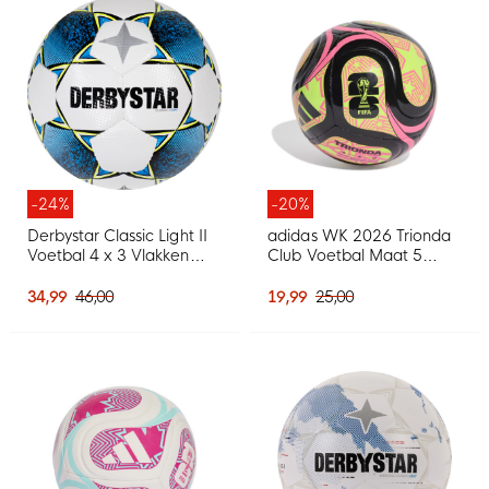
-24%
-20%
Derbystar Classic Light II
adidas WK 2026 Trionda
Voetbal 4 x 3 Vlakken
Club Voetbal Maat 5
Maat 5 Wit Blauw Geel
Zwart Geel Roze
34,99
46,00
19,99
25,00