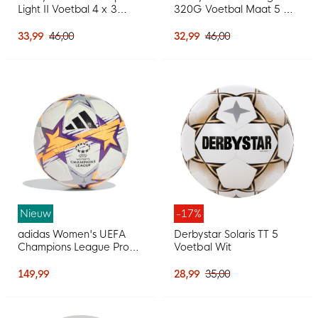
Light II Voetbal 4 x 3
320G Voetbal Maat 5 Wit
Vlakken Wit Rood Geel
Blauw Rood
33,99
46,00
32,99
46,00
Nieuw
-17%
adidas Women's UEFA
Derbystar Solaris TT 5
Champions League Pro
Voetbal Wit
Voetbal Maat 5 2026-
2027 Wit Zwart Multicolor
149,99
28,99
35,00