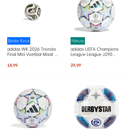
Beste Keus
Nieuw
adidas WK 2026 Trionda
adidas UEFA Champions
Final Mini Voetbal Maat 1
League League J290
Wit Zwart Goud
Voetbal Maat 5 2026-
2027 Wit Zwart Multicolor
14,99
29,99