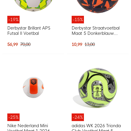
-19%
-15%
Derbystar Brillant APS
Derbystar Straatvoetbal
Futsal II Voetbal
Maat 5 Donkerblauw
Oranje Zilver
56,99
70,00
10,99
13,00
-25%
-24%
Nike Nederland Mini
adidas WK 2026 Trionda
Voetbal Maat 1 2026-
Club Voetbal Maat 5