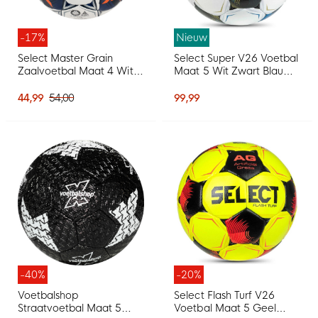
-17%
Nieuw
Select Master Grain
Select Super V26 Voetbal
Zaalvoetbal Maat 4 Wit
Maat 5 Wit Zwart Blauw
Grijs Oranje
Goud
44,99
54,00
99,99
-40%
-20%
Voetbalshop
Select Flash Turf V26
Straatvoetbal Maat 5
Voetbal Maat 5 Geel