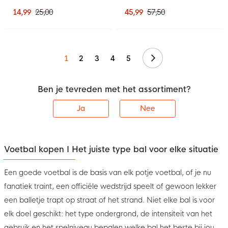
Zwart Wit
Zwart Felrood
14,99
25,00
45,99
57,50
Volgende
1
2
3
4
5
Ben je tevreden met het assortiment?
Ja
Nee
Voetbal kopen I Het juiste type bal voor elke situatie
Een goede voetbal is de basis van elk potje voetbal, of je nu
fanatiek traint, een officiële wedstrijd speelt of gewoon lekker
een balletje trapt op straat of het strand. Niet elke bal is voor
elk doel geschikt: het type ondergrond, de intensiteit van het
gebruik en het spelniveau bepalen welke bal het beste bij jou