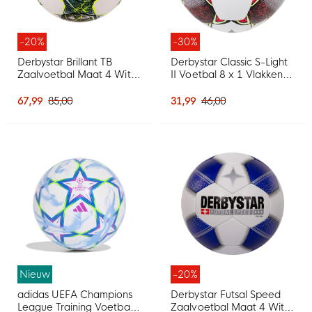
-20%
-30%
Derbystar Brillant TB
Derbystar Classic S-Light
Zaalvoetbal Maat 4 Wit
II Voetbal 8 x 1 Vlakken
Groen Felgeel
Maat 5 Wit Rood Geel
67,99
85,00
31,99
46,00
Nieuw
-20%
adidas UEFA Champions
Derbystar Futsal Speed
League Training Voetbal
Zaalvoetbal Maat 4 Wit