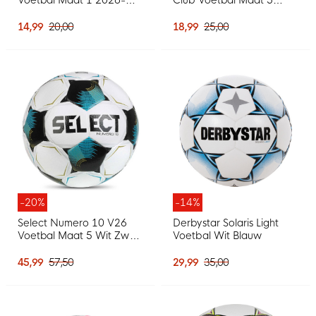
2028 Wit Oranje Zwart
Groen Geel Zwart
14,99
20,00
18,99
25,00
-20%
-14%
Select Numero 10 V26
Derbystar Solaris Light
Voetbal Maat 5 Wit Zwart
Voetbal Wit Blauw
Felblauw Goud
45,99
57,50
29,99
35,00