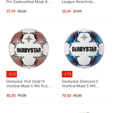
Pro Zaalvoetbal Maat 4
League Reactivity
Wit Blauw Rood Groen
Voetbal 2026-2027 Wit
Multicolor
37,99
55,00
25,99
29,99
-31%
-17%
Derbystar Prof Gold III
Derbystar Diamond II
Voetbal Maat 5 Wit Roze
Voetbal Maat 5 Wit
Zwart
Blauw Paars
48,50
70,00
70,50
85,00