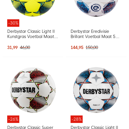
-30%
Derbystar Classic Light II
Derbystar Eredivisie
Kunstgras Voetbal Maat 5
Brillant Voetbal Maat 5
Geel Blauw Zwart
2026-2027 Wit Blauw
Rood
31,99
46,00
144,95
150,00
-26%
-28%
Derbystar Classic Super
Derbystar Classic Light II