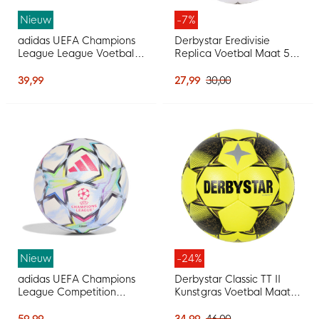
Nieuw
-7%
adidas UEFA Champions
Derbystar Eredivisie
League League Voetbal
Replica Voetbal Maat 5
2026-2027 Wit Zwart
2026-2027 Wit Blauw
Multicolor
Rood
39,99
27,99
30,00
Nieuw
-24%
adidas UEFA Champions
Derbystar Classic TT II
League Competition
Kunstgras Voetbal Maat 5
Voetbal Maat 5 2026-
Geel Zwart Grijs
2027 Wit Roze Multicolor
59,99
34,99
46,00