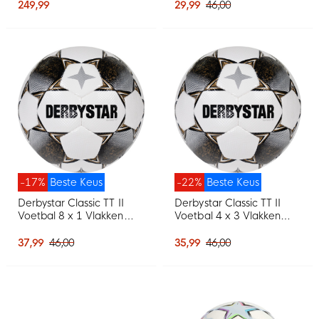
249,99
29,99
46,00
-17%
Beste Keus
-22%
Beste Keus
Derbystar Classic TT II
Derbystar Classic TT II
Voetbal 8 x 1 Vlakken
Voetbal 4 x 3 Vlakken
Maat 5 Wit Goud Zwart
Maat 5 Wit Goud Zwart
37,99
46,00
35,99
46,00