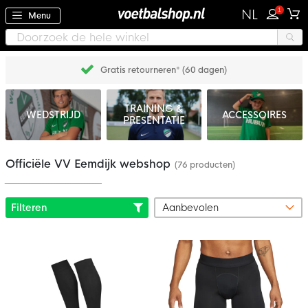
1
NL
Menu
Gratis retourneren* (60 dagen)
TRAINING &
WEDSTRIJD
ACCESSOIRES
PRESENTATIE
Officiële VV Eemdijk webshop
(76 producten)
Filteren