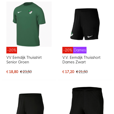
-20%
-20%
Dames
VV Eemdijk Thuisshirt
V.V. Eemdijk Thuisshort
Senior Groen
Dames Zwart
€ 18,80
€ 23,50
€ 17,20
€ 21,50