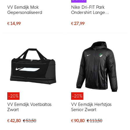
VV Eemdijk Mok
Nike Dri-FIT Park
Gepersonaliseerd
Ondershirt Lange
Mouwen Dames Groen
Wit
€ 14,99
€ 27,99
-20%
-20%
VV Eemdijk Voetbaltas
VV Eemdijk Herfstjas
Zwart
Senior Zwart
€ 42,80
€ 53,50
€ 90,80
€ 113,50