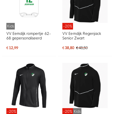
Kids
-20%
VV Eemdijk rompertje 62-
VV Eemdijk Regenjack
68 gepersonaliseerd
Senior Zwart
€ 12,99
€ 38,80
€ 48,50
-20%
-20%
Kids