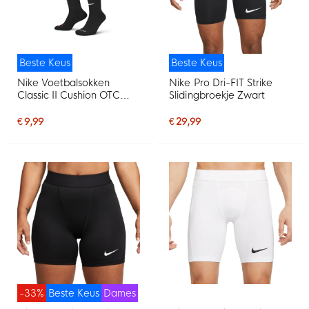
Beste Keus
Beste Keus
Nike Voetbalsokken
Nike Pro Dri-FIT Strike
Classic II Cushion OTC
Slidingbroekje Zwart
Zwart
€ 9,99
€ 29,99
-33%
Beste Keus
Dames