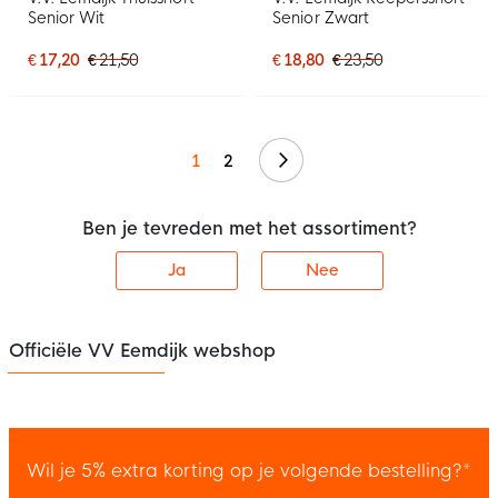
Senior Wit
Senior Zwart
€ 17,20
€ 21,50
€ 18,80
€ 23,50
Volgende
1
2
Ben je tevreden met het assortiment?
Ja
Nee
Officiële VV Eemdijk webshop
Wil je 5% extra korting op je volgende bestelling?*