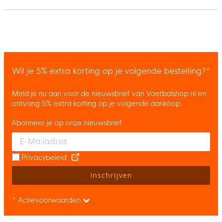
Wil je 5% extra korting op je volgende bestelling?*
Meld je nu aan voor de nieuwsbrief van Voetbalshop.nl en
ontvang 5% extra korting op je volgende aankoop.
Abonneer je op onze nieuwsbrief
Enter your email and accept the privacy policy to subscribe to 
Privacybeleid
Inschrijven
* Actievoorwaarden