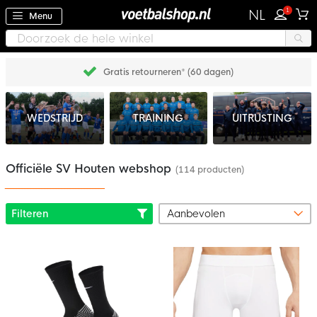
1
NL
Menu
Gratis retourneren* (60 dagen)
WEDSTRIJD
TRAINING
UITRUSTING
Officiële SV Houten webshop
(114 producten)
Filteren