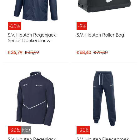
-20%
-9%
S.V. Houten Regenjack
S.V. Houten Roller Bag
Senior Donkerblauw
€ 36,79
€ 45,99
€ 68,40
€ 75,00
-20%
Kids
-20%
S.V. Houten Regenjack
S.V. Houten Fleecebroek