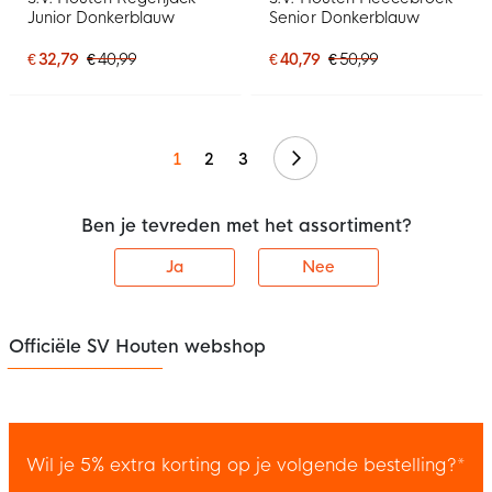
Junior Donkerblauw
Senior Donkerblauw
€ 32,79
€ 40,99
€ 40,79
€ 50,99
Volgende
1
2
3
Ben je tevreden met het assortiment?
Ja
Nee
Officiële SV Houten webshop
Wil je 5% extra korting op je volgende bestelling?*