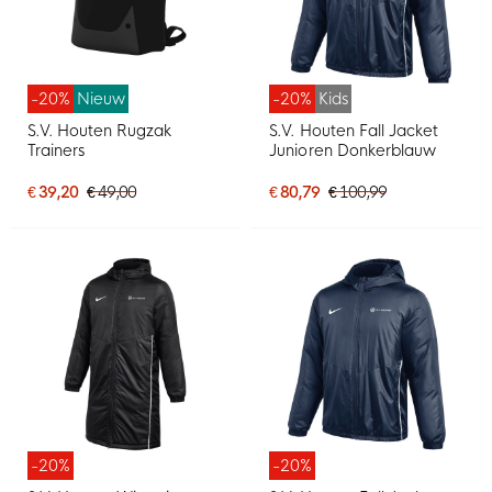
-20%
Nieuw
-20%
Kids
S.V. Houten Rugzak
S.V. Houten Fall Jacket
Trainers
Junioren Donkerblauw
€ 39,20
€ 49,00
€ 80,79
€ 100,99
-20%
-20%