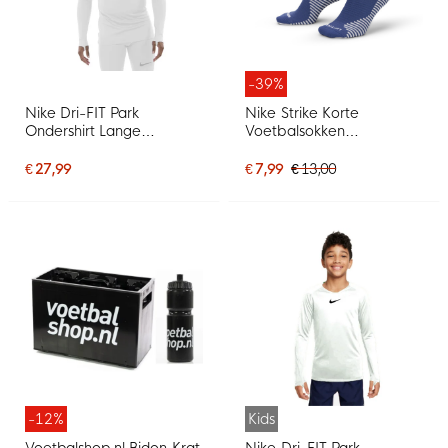
-39%
Nike Dri-FIT Park
Nike Strike Korte
Ondershirt Lange
Voetbalsokken
Mouwen Wit Grijs
Donkerblauw Wit
€ 27,99
€ 7,99
€ 13,00
-12%
Kids
Voetbalshop.nl Bidon Krat
Nike Dri-FIT Park