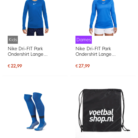
Kids
Dames
Nike Dri-FIT Park
Nike Dri-FIT Park
Ondershirt Lange
Ondershirt Lange
Mouwen Kids Royal Blauw
Mouwen Dames Blauw
Wit
€ 22,99
€ 27,99