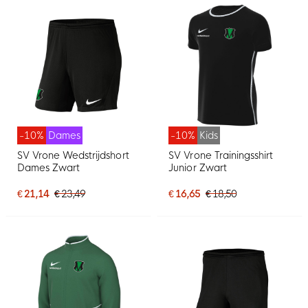
-10%
Dames
-10%
Kids
SV Vrone Wedstrijdshort
SV Vrone Trainingsshirt
Dames Zwart
Junior Zwart
€ 21,14
€ 23,49
€ 16,65
€ 18,50