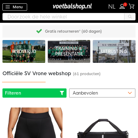
1
NL
Menu
Gratis retourneren* (60 dagen)
TRAINING &
WEDSTRIJD
UITRUSTING
PRESENTATIE
Officiële SV Vrone webshop
(61 producten)
Filteren