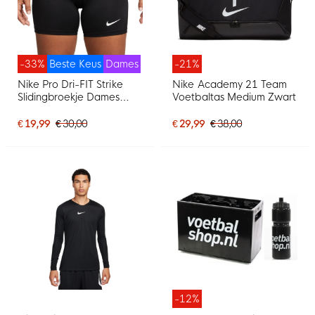
-33%
Beste Keus
Dames
-21%
Nike Pro Dri-FIT Strike
Nike Academy 21 Team
Slidingbroekje Dames
Voetbaltas Medium Zwart
Zwart
€ 19,99
€ 30,00
€ 29,99
€ 38,00
-12%