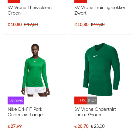
SV Vrone Thuissokken
SV Vrone Trainingssokken
Groen
Zwart
€ 10,80
€ 12,00
€ 10,80
€ 12,00
Dames
-10%
Kids
Nike Dri-FIT Park
SV Vrone Ondershirt
Ondershirt Lange
Junior Groen
Mouwen Dames Groen
Wit
€ 27,99
€ 20,70
€ 23,00