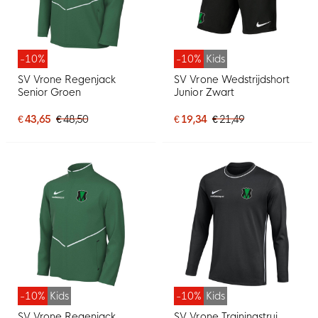
-10%
-10%
Kids
SV Vrone Regenjack
SV Vrone Wedstrijdshort
Senior Groen
Junior Zwart
€ 43,65
€ 48,50
€ 19,34
€ 21,49
-10%
Kids
-10%
Kids
SV Vrone Regenjack
SV Vrone Trainingstrui