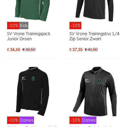
-10%
Kids
-10%
SV Vrone Trainingsjack
SV Vrone Trainingstrui 1/4
Junior Groen
Zip Senior Zwart
€ 34,65
€ 38,50
€ 37,35
€ 41,50
-10%
Dames
-10%
Dames