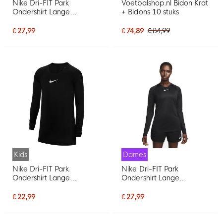
Nike Dri-FIT Park
Voetbalshop.nl Bidon Krat
Ondershirt Lange
+ Bidons 10 stuks
Mouwen Zwart Wit
€ 27,99
€ 74,89
€ 84,99
Kids
Dames
Nike Dri-FIT Park
Nike Dri-FIT Park
Ondershirt Lange
Ondershirt Lange
Mouwen Kids Zwart
Mouwen Dames Zwart
Wit
€ 22,99
€ 27,99