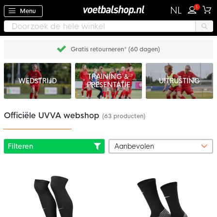
1
NL
Menu
Gratis retourneren* (60 dagen)
TRAINING &
WEDSTRIJD
UITRUSTING
PRESENTATIE
Officiële UVVA webshop
(63 producten)
Filteren