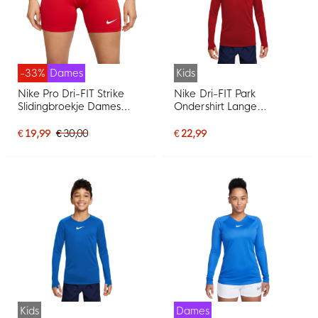
-33%
Dames
Kids
Nike Pro Dri-FIT Strike
Nike Dri-FIT Park
Slidingbroekje Dames
Ondershirt Lange
Rood
Mouwen Kids Fel Rood
€ 19,99
€ 30,00
€ 22,99
Kids
Dames