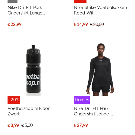
Nike Dri-FIT Park
Nike Strike Voetbalsokken
Ondershirt Lange
Rood Wit
Mouwen Kids Zwart
€ 22,99
€ 14,99
€ 20,00
-20%
Dames
Voetbalshop.nl Bidon
Nike Dri-FIT Park
Zwart
Ondershirt Lange
Mouwen Dames Zwart
Wit
€ 3,99
€ 5,00
€ 27,99