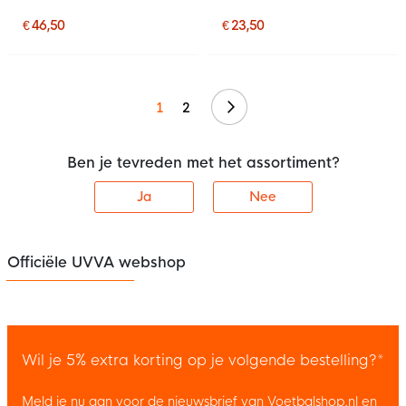
€ 46,50
€ 23,50
Volgende
1
2
Ben je tevreden met het assortiment?
Ja
Nee
Officiële UVVA webshop
Wil je 5% extra korting op je volgende bestelling?*
Meld je nu aan voor de nieuwsbrief van Voetbalshop.nl en