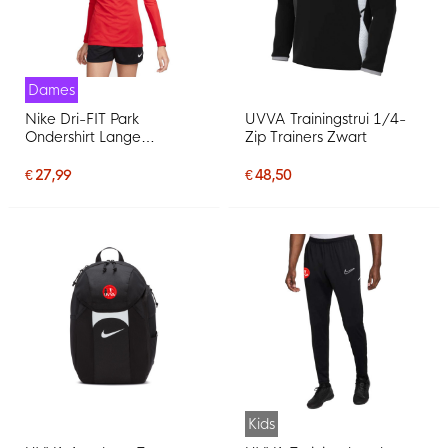
Dames
Nike Dri-FIT Park
UVVA Trainingstrui 1/4-
Ondershirt Lange
Zip Trainers Zwart
Mouwen Dames Rood
Wit
€ 27,99
€ 48,50
Kids