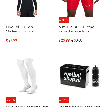
-20%
Nike Dri-FIT Park
Nike Pro Dri-FIT Strike
Ondershirt Lange
Slidingbroekje Rood
Mouwen Zwart Wit
€ 27,99
€ 23,99
€ 30,00
-25%
-12%
Nike Strike Voetbalsokken
Voetbalshop.nl Bidon Krat