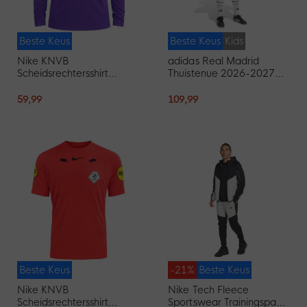
Beste Keus
Beste Keus
Kids
Nike KNVB
adidas Real Madrid
Scheidsrechtersshirt
Thuistenue 2026-2027
2026-2028 Lange
Kids
Mouwen Paars Zwart
59,99
109,99
Beste Keus
-21%
Beste Keus
Nike KNVB
Nike Tech Fleece
Scheidsrechtersshirt
Sportswear Trainingspak