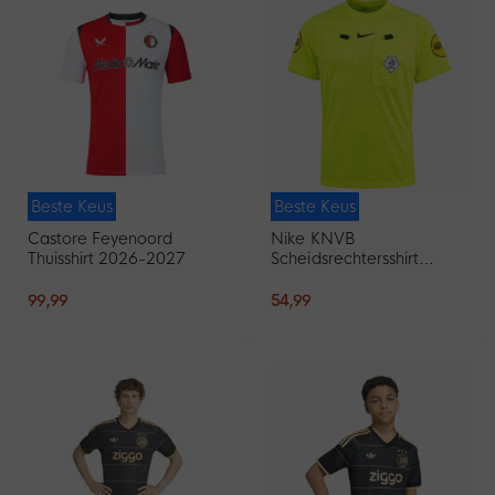
Beste Keus
Beste Keus
Castore Feyenoord
Nike KNVB
Thuisshirt 2026-2027
Scheidsrechtersshirt
2026-2028 Neongeel
Zwart
99,99
54,99