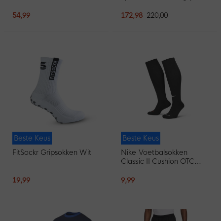
2026-2028 Felrood
Zwart Lichtgrijs
Zwart
54,99
172,98
220,00
Beste Keus
Beste Keus
FitSockr Gripsokken Wit
Nike Voetbalsokken
Classic II Cushion OTC
Zwart
19,99
9,99