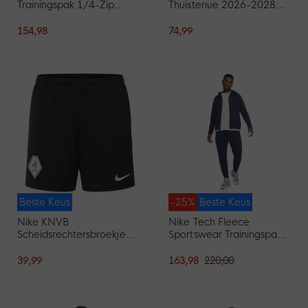
Trainingspak 1/4-Zip
Thuistenue 2026-2028
2026-2027 Zwart
Kleuters/Kids
Lichtblauw
154,98
74,99
Beste Keus
-25%
Beste Keus
Nike KNVB
Nike Tech Fleece
Scheidsrechtersbroekje
Sportswear Trainingspak
2026-2028 Zwart
Donkerblauw Zwart
39,99
163,98
220,00