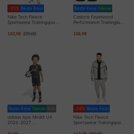
-25%
Beste Keus
Beste Keus
Nieuw
Nike Tech Fleece
Castore Feyenoord
Sportswear Trainingspak
Performance Trainingsset
Zwart Donkergrijs
2026-2027 Lichtblauw
Zwart
163,98
220,00
104,98
Beste Keus
Nieuw
Kids
-24%
Beste Keus
adidas Ajax Minikit Uit
Nike Tech Fleece
2026-2027
Sportswear Trainingspak
Peuters/Kleuters
Lichtgrijs Zwart
69,99
167,98
220,00