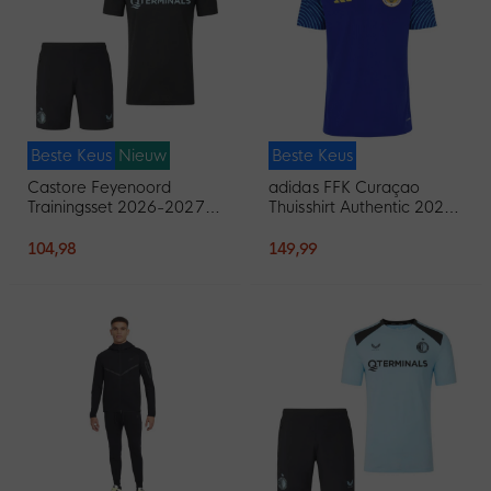
Beste Keus
Nieuw
Beste Keus
Castore Feyenoord
adidas FFK Curaçao
Trainingsset 2026-2027
Thuisshirt Authentic 2026-
Zwart Lichtblauw
2028
104,98
149,99