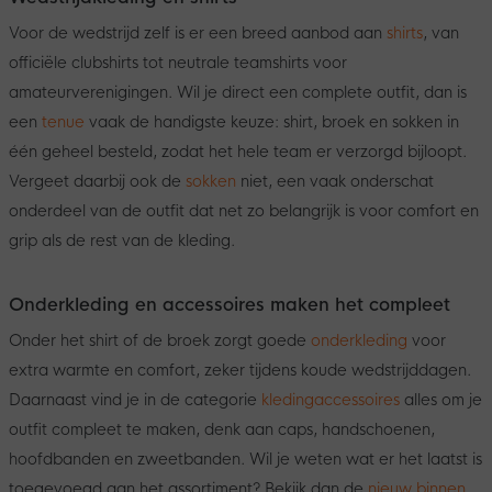
Voor de wedstrijd zelf is er een breed aanbod aan
shirts
, van
officiële clubshirts tot neutrale teamshirts voor
amateurverenigingen. Wil je direct een complete outfit, dan is
een
tenue
vaak de handigste keuze: shirt, broek en sokken in
één geheel besteld, zodat het hele team er verzorgd bijloopt.
Vergeet daarbij ook de
sokken
niet, een vaak onderschat
onderdeel van de outfit dat net zo belangrijk is voor comfort en
grip als de rest van de kleding.
Onderkleding en accessoires maken het compleet
Onder het shirt of de broek zorgt goede
onderkleding
voor
extra warmte en comfort, zeker tijdens koude wedstrijddagen.
Daarnaast vind je in de categorie
kledingaccessoires
alles om je
outfit compleet te maken, denk aan caps, handschoenen,
hoofdbanden en zweetbanden. Wil je weten wat er het laatst is
toegevoegd aan het assortiment? Bekijk dan de
nieuw binnen