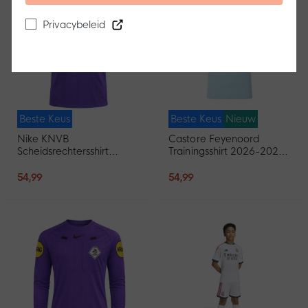
Privacybeleid
Beste Keus
Beste Keus
Nieuw
Nike KNVB
Castore Feyenoord
Scheidsrechtersshirt
Trainingsshirt 2026-2027
2026-2028 Paars Zwart
Lichtblauw Zwart
54,99
54,99