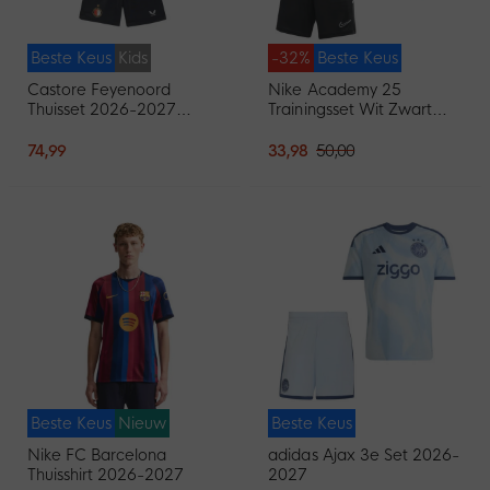
Beste Keus
Kids
-32%
Beste Keus
Castore Feyenoord
Nike Academy 25
Thuisset 2026-2027
Trainingsset Wit Zwart
Peuters/Kleuters
Grijs
74,99
33,98
50,00
Beste Keus
Nieuw
Beste Keus
Nike FC Barcelona
adidas Ajax 3e Set 2026-
Thuisshirt 2026-2027
2027