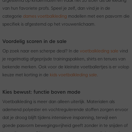
afgestemd op kindermaten en vaak net zo stoer als de kleding
van hun favoriete profs. Speel je zelf, dan vind je in de
categorie
dames voetbalkleding
modellen met een pasvorm die
specifiek is afgestemd op het vrouwenlichaam.
Voordelig scoren in de sale
Op zoek naar een scherpe deal? In de
voetbalkleding sale
vind
je regelmatig afgeprijsde trainingspakken, shirts en tenues van
bekende merken. Ook voor de kleinste voetballertjes is er volop
keuze met korting in de
kids voetbalkleding sale
.
Kies bewust: functie boven mode
Voetbalkleding is meer dan alleen uiterlijk. Materialen als
ademend polyester en vochtregulerende stoffen zorgen ervoor
dat je droog blijft tijdens intensieve inspanning, terwijl een
goede pasvorm bewegingsvrijheid geeft zonder in te snijden of