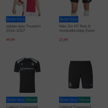
Beste Keus
Beste Keus
adidas Ajax Thuisshirt
Nike Dri-FIT Park III
2026-2027
Voetbalbroekje Zwart
99,99
17,99
Beste Keus
Nieuw
Beste Keus
Nieuw
Castore Feyenoord
Castore Feyenoord