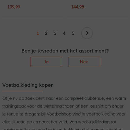
109,99
144,98
Volgende
1
2
3
4
5
Ben je tevreden met het assortiment?
Ja
Nee
Voetbalkleding kopen
Of je nu op zoek bent naar een compleet clubtenue, een warm
trainingspak voor de wintermaanden of een los shirt om onder
je tenue te dragen: bij Voetbalshop vind je voetbalkleding voor
elke situatie op en naast het veld. Van wedstrijdkleding tot
trainingsoutfits en van basic onderkleding tot warme sweaters,