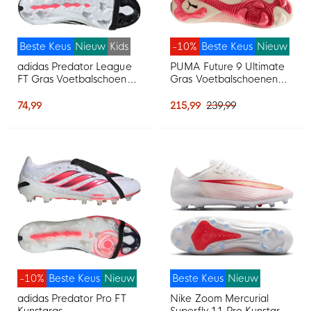
Beste Keus
Nieuw
Kids
-10%
Beste Keus
Nieuw
adidas Predator League
PUMA Future 9 Ultimate
FT Gras Voetbalschoenen
Gras Voetbalschoenen
(FG) Kids Wit Zwart Roze
(FG) Gebroken Wit Zwart
Roze
74,99
215,99
239,99
-10%
Beste Keus
Nieuw
Beste Keus
Nieuw
adidas Predator Pro FT
Nike Zoom Mercurial
Kunstgras
Superfly 11 Pro Kunstgras