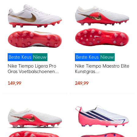
Beste Keus
Nieuw
Beste Keus
Nieuw
Nike Tiempo Ligera Pro
Nike Tiempo Maestro Elite
Gras Voetbalschoenen
Kunstgras
(FG) Wit Goud Felrood
Voetbalschoenen (AG)
Wit Felrood Goud
149,99
249,99