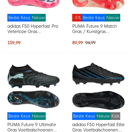
Beste Keus
Nieuw
-5%
Beste Keus
Nieuw
adidas F50 Hyperfast Pro
PUMA Future 9 Match
Veterloze Gras
Gras / Kunstgras
Voetbalschoenen (FG)
Voetbalschoenen (MG)
Wit Paars Roze
Gebroken Wit Zwart
159,99
89,99
94,99
Roze
Beste Keus
Nieuw
Beste Keus
Nieuw
Kids
PUMA Future 9 Ultimate
adidas F50 Hyperfast Elite
Gras Voetbalschoenen
Gras Voetbalschoenen