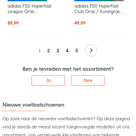
adidas F50 Hyperfast
adidas F50 Hyperfast
League Gras
Club Gras / Kunstgras
Voetbalschoenen (FG)
Voetbalschoenen (MG)
Zwart Zwart Blauw
Kids Wit Paars Roze
89,99
49,99
Volgende
1
2
3
4
5
Ben je tevreden met het assortiment?
Ja
Nee
Nieuwe voetbalschoenen
Op zoek naar de nieuwste voetbalschoenen? Op deze pagina
vind je steeds de meest recent toegevoegde modellen uit ons
assortiment, van vernieuwde kleurstellingen van bekende