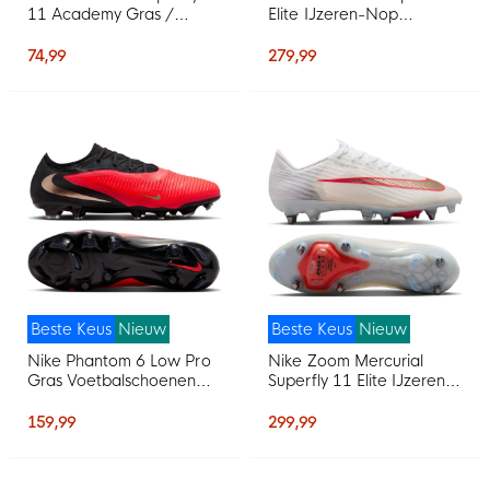
11 Academy Gras /
Elite IJzeren-Nop
Kunstgras
Voetbalschoenen (SG)
Voetbalschoenen (MG)
Felrood Zwart Goud
74,99
279,99
Kids Wit Felrood Goud
Beste Keus
Nieuw
Beste Keus
Nieuw
Nike Phantom 6 Low Pro
Nike Zoom Mercurial
Gras Voetbalschoenen
Superfly 11 Elite IJzeren-
(FG) Zwart Felrood Goud
Nop Voetbalschoenen
(SG) Wit Felrood Goud
159,99
299,99