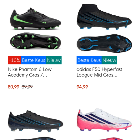
-10%
Beste Keus
Nieuw
Beste Keus
Nieuw
Nike Phantom 6 Low
adidas F50 Hyperfast
Academy Gras /
League Mid Gras
Kunstgras
Voetbalschoenen (FG)
Voetbalschoenen (MG)
Zwart Zwart Blauw
80,99
89,99
94,99
Zwart Felgroen