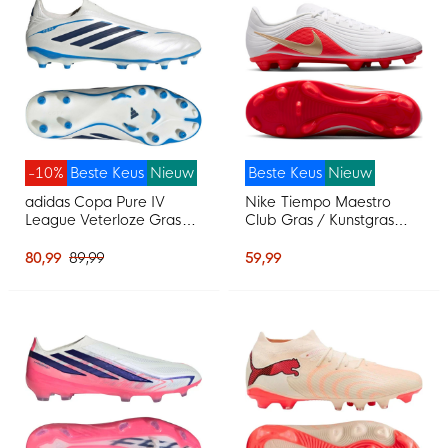
-10%
Beste Keus
Nieuw
Beste Keus
Nieuw
adidas Copa Pure IV
Nike Tiempo Maestro
League Veterloze Gras
Club Gras / Kunstgras
Voetbalschoenen (FG)
Voetbalschoenen (MG)
Wit Blauw Donkerblauw
Wit Felrood Goud
80,99
89,99
59,99