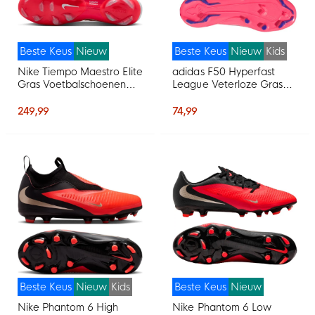
Beste Keus
Nieuw
Beste Keus
Nieuw
Kids
Nike Tiempo Maestro Elite
adidas F50 Hyperfast
Gras Voetbalschoenen
League Veterloze Gras
(FG) Wit Felrood Goud
Voetbalschoenen (FG)
Kids Wit Paars Roze
249,99
74,99
Beste Keus
Nieuw
Kids
Beste Keus
Nieuw
Nike Phantom 6 High
Nike Phantom 6 Low