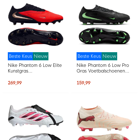
Beste Keus
Nieuw
Beste Keus
Nieuw
Nike Phantom 6 Low Elite
Nike Phantom 6 Low Pro
Kunstgras
Gras Voetbalschoenen
Voetbalschoenen (AG)
(FG) Zwart Felgroen
Zwart Felrood Goud
269,99
159,99