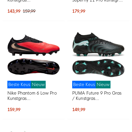
Voetbalschoenen (AG)
Voetbalschoenen (AG)
Wit Zwart Roze
Wit Felrood Goud
143,99
159,99
179,99
Beste Keus
Nieuw
Beste Keus
Nieuw
Nike Phantom 6 Low Pro
PUMA Future 9 Pro Gras
Kunstgras
/ Kunstgras
Voetbalschoenen (AG)
Voetbalschoenen (MG)
Zwart Felrood Goud
Zwart Intense Mint Wit
159,99
149,99