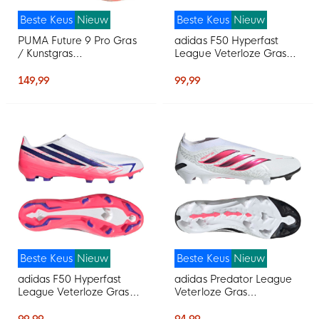
Beste Keus
Nieuw
Beste Keus
Nieuw
PUMA Future 9 Pro Gras
adidas F50 Hyperfast
/ Kunstgras
League Veterloze Gras
Voetbalschoenen (MG)
Voetbalschoenen (FG)
Gebroken Wit Zwart
Zwart Zwart Blauw
149,99
99,99
Roze
Beste Keus
Nieuw
Beste Keus
Nieuw
adidas F50 Hyperfast
adidas Predator League
League Veterloze Gras
Veterloze Gras
Voetbalschoenen (FG)
Voetbalschoenen (FG)
Wit Paars Roze
Wit Zwart Roze
99,99
94,99