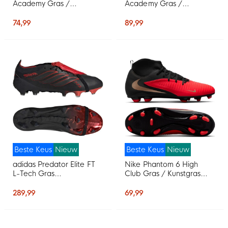
Academy Gras /
Academy Gras /
Kunstgras
Kunstgras
Voetbalschoenen (MG)
Voetbalschoenen (MG)
74,99
89,99
Kids Zwart Felrood Goud
Zwart Felrood Goud
Beste Keus
Nieuw
Beste Keus
Nieuw
adidas Predator Elite FT
Nike Phantom 6 High
L-Tech Gras
Club Gras / Kunstgras
Voetbalschoenen (FG)
Voetbalschoenen (MG)
Zwart Zwart Rood
Zwart Felrood Goud
289,99
69,99