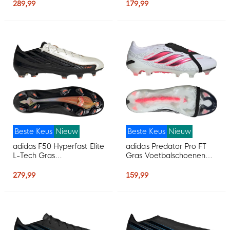
Voetbalschoenen (AG)
Wit Felrood Goud
289,99
179,99
Wit Felrood Goud
Beste Keus
Nieuw
Beste Keus
Nieuw
adidas F50 Hyperfast Elite
adidas Predator Pro FT
L-Tech Gras
Gras Voetbalschoenen
Voetbalschoenen (FG)
(FG) Wit Zwart Roze
Zwart Wit Oranje
279,99
159,99