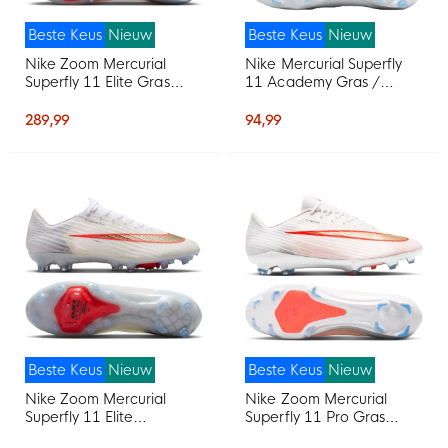
Beste Keus
Nieuw
Beste Keus
Nieuw
Nike Zoom Mercurial
Nike Mercurial Superfly
Superfly 11 Elite Gras
11 Academy Gras /
Voetbalschoenen (FG)
Kunstgras
Wit Felrood Goud
Voetbalschoenen (MG)
289,99
94,99
Wit Felrood Goud
Beste Keus
Nieuw
Beste Keus
Nieuw
Nike Zoom Mercurial
Nike Zoom Mercurial
Superfly 11 Elite
Superfly 11 Pro Gras
Kunstgras
Voetbalschoenen (FG)