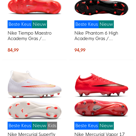
Beste Keus
Nieuw
Beste Keus
Nieuw
Nike Tiempo Maestro
Nike Phantom 6 High
Academy Gras /
Academy Gras /
Kunstgras
Kunstgras
Voetbalschoenen (MG)
Voetbalschoenen (MG)
84,99
94,99
Wit Felrood Goud
Zwart Felrood Goud
Beste Keus
Nieuw
Kids
Beste Keus
Nieuw
Nike Mercurial Superfly
Nike Mercurial Vapor 17