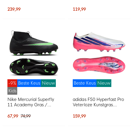
(FG) Zwart Intense Mint
(FG) Kids Zwart Zwart
Wit
Blauw
239,99
119,99
-9%
Beste Keus
Nieuw
Beste Keus
Nieuw
Kids
Nike Mercurial Superfly
adidas F50 Hyperfast Pro
11 Academy Gras /
Veterloze Kunstgras
Kunstgras
Voetbalschoenen (AG)
Voetbalschoenen (MG)
Wit Paars Roze
67,99
74,99
159,99
Kids Zwart Felgroen
Zilvergrijs