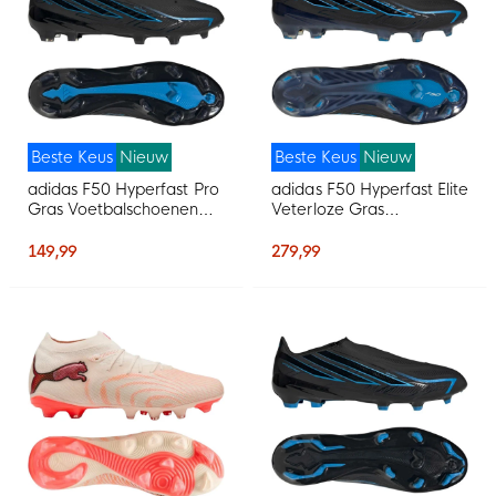
Beste Keus
Nieuw
Beste Keus
Nieuw
adidas F50 Hyperfast Pro
adidas F50 Hyperfast Elite
Gras Voetbalschoenen
Veterloze Gras
(FG) Zwart Zwart Blauw
Voetbalschoenen (FG)
Zwart Zwart Blauw
149,99
279,99