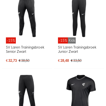
-15%
-15%
Kids
SV Laren Trainingsbroek
SV Laren Trainingsbroek
Senior Zwart
Junior Zwart
€ 32,73
€ 38,50
€ 28,48
€ 33,50