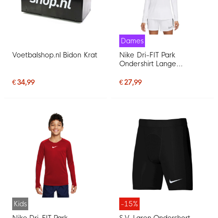
Dames
Voetbalshop.nl Bidon Krat
Nike Dri-FIT Park
Ondershirt Lange
Mouwen Dames Wit Grijs
€ 34,99
€ 27,99
Kids
-15%
Nike Dri-FIT Park
S.V. Laren Ondershort