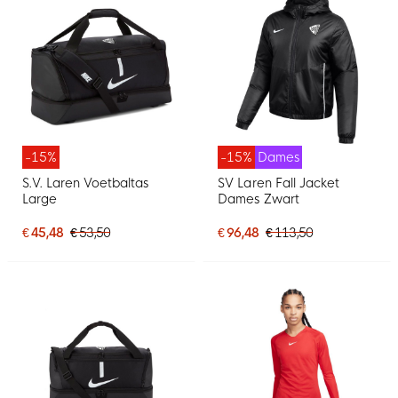
-15%
-15%
Dames
S.V. Laren Voetbaltas
SV Laren Fall Jacket
Large
Dames Zwart
€ 45,48
€ 53,50
€ 96,48
€ 113,50