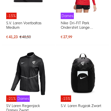
-15%
Dames
S.V. Laren Voetbaltas
Nike Dri-FIT Park
Medium
Ondershirt Lange
Mouwen Dames Rood
Wit
€ 41,23
€ 48,50
€ 27,99
-21%
Dames
-15%
SV Laren Regenjack
S.V. Laren Rugzak Zwart
Dames Zwart