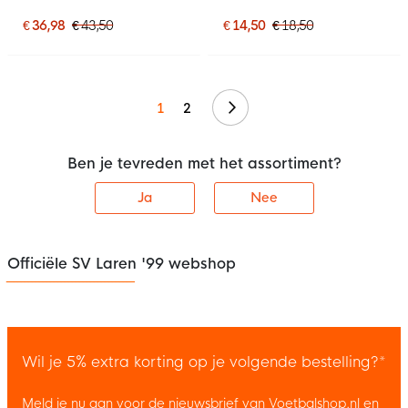
€ 36,98
€ 43,50
€ 14,50
€ 18,50
Volgende
1
2
Ben je tevreden met het assortiment?
Ja
Nee
Officiële SV Laren '99 webshop
Wil je 5% extra korting op je volgende bestelling?*
Meld je nu aan voor de nieuwsbrief van Voetbalshop.nl en