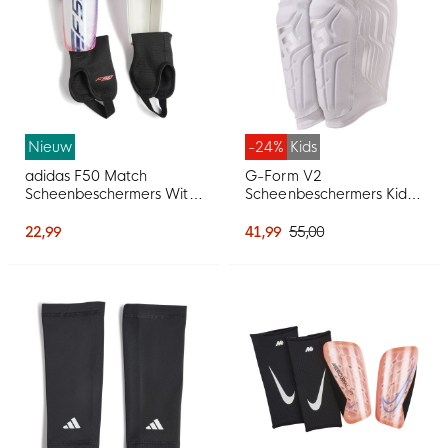
Nieuw
-24%
Kids
adidas F50 Match
G-Form V2
Scheenbeschermers Wit
Scheenbeschermers Kids
Paars Roze
Wit Zilver
22,99
41,99
55,00