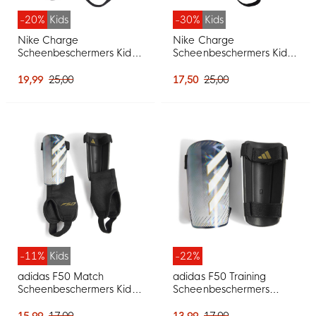
-20%
Kids
-30%
Kids
Nike Charge
Nike Charge
Scheenbeschermers Kids
Scheenbeschermers Kids
Zwart Wit
Wit Zwart
19,99
25,00
17,50
25,00
-11%
Kids
-22%
adidas F50 Match
adidas F50 Training
Scheenbeschermers Kids
Scheenbeschermers
Zilvergrijs Wit Goud Zwart
Zilvergrijs Wit Goud Zwart
15,99
17,99
13,99
17,99