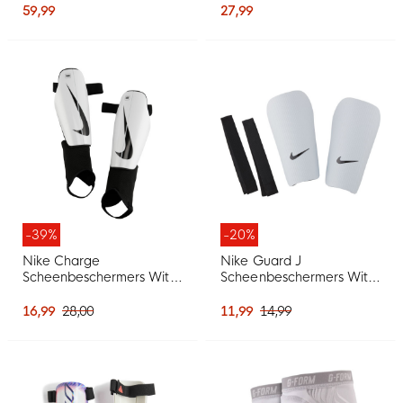
Zwart Felrood Goud
59,99
27,99
-39%
-20%
Nike Charge
Nike Guard J
Scheenbeschermers Wit
Scheenbeschermers Wit
Zwart
Zwart
16,99
28,00
11,99
14,99