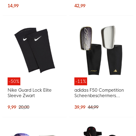
Zwart Felrood Goud
14,99
42,99
-50%
-11%
Nike Guard Lock Elite
adidas F50 Competition
Sleeve Zwart
Scheenbeschermers
Zilvergrijs Wit Goud Zwart
9,99
20,00
39,99
44,99