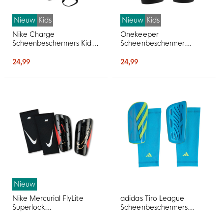
Nieuw
Kids
Nieuw
Kids
Nike Charge
Onekeeper
Scheenbeschermers Kids
Scheenbeschermer
Zwart Felrood Goud
Sleeves Kids
24,99
24,99
Nieuw
Nike Mercurial FlyLite
adidas Tiro League
Superlock
Scheenbeschermers
Scheenbeschermers
Blauw Neongeel