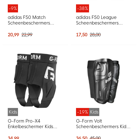
-9%
-38%
adidas F50 Match
adidas F50 League
Scheenbeschermers
Scheenbeschermers
Zilvergrijs Wit Goud Zwart
Felroze Zilvergrijs Zwart
Goud
20,99
22,99
17,50
28,00
Kids
-19%
Kids
G-Form Pro-X4
G-Form Volt
Enkelbeschermer Kids
Scheenbeschermers Kids
Zwart Wit
Zwart
34,99
36,50
45,00