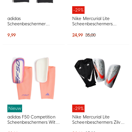
-29%
adidas
Nike Mercurial Lite
Scheenbeschermer
Scheenbeschermers
Sleeve Zwart Wit
Oranje Paarsblauw Zwart
9,99
24,99
35,00
Nieuw
-29%
adidas F50 Competition
Nike Mercurial Lite
Scheenbeschermers Wit
Scheenbeschermers Zilver
Paars Roze
Bordeauxrood Oranje