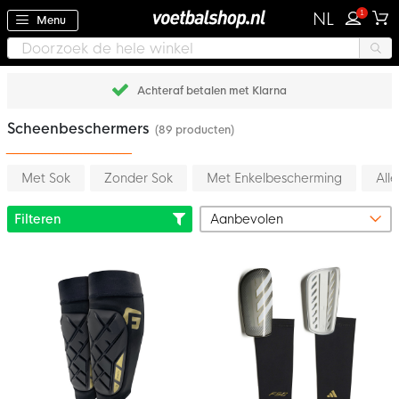
1
NL
Menu
Achteraf betalen met Klarna
Scheenbeschermers
(89 producten)
Met Sok
Zonder Sok
Met Enkelbescherming
All
Filteren