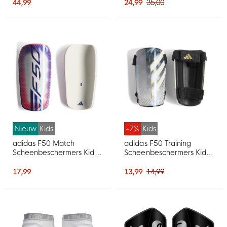
Beige
44,99
24,99
35,00
Nieuw
Kids
-7%
Kids
adidas F50 Match
adidas F50 Training
Scheenbeschermers Kids
Scheenbeschermers Kids
Wit Paars Roze
Zilvergrijs Wit Goud Zwart
17,99
13,99
14,99