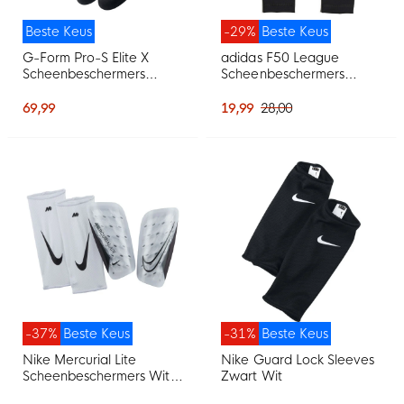
Beste Keus
-29%
Beste Keus
G-Form Pro-S Elite X
adidas F50 League
Scheenbeschermers
Scheenbeschermers
Zwart
Zilvergrijs Wit Goud Zwart
69,99
19,99
28,00
-37%
Beste Keus
-31%
Beste Keus
Nike Mercurial Lite
Nike Guard Lock Sleeves
Scheenbeschermers Wit
Zwart Wit
Zwart