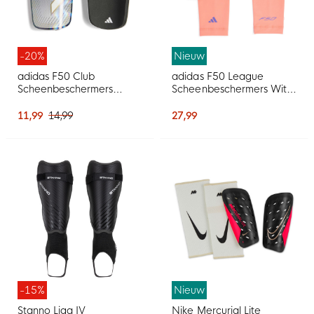
-20%
Nieuw
adidas F50 Club
adidas F50 League
Scheenbeschermers
Scheenbeschermers Wit
Zilvergrijs Wit Goud Zwart
Paars Roze
11,99
14,99
27,99
-15%
Nieuw
Stanno Liga IV
Nike Mercurial Lite