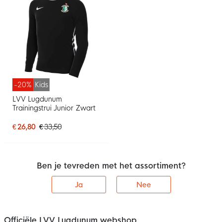
-20%
Kids
LVV Lugdunum
Trainingstrui Junior Zwart
€ 26,80
€ 33,50
Ben je tevreden met het assortiment?
Ja
Nee
Officiële LVV Lugdunum webshop