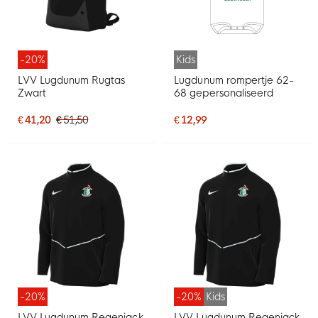
-20%
Kids
LVV Lugdunum Rugtas
Lugdunum rompertje 62-
Zwart
68 gepersonaliseerd
€ 41,20
€ 51,50
€ 12,99
-20%
-20%
Kids
LVV Lugdunum Regenjack
LVV Lugdunum Regenjack