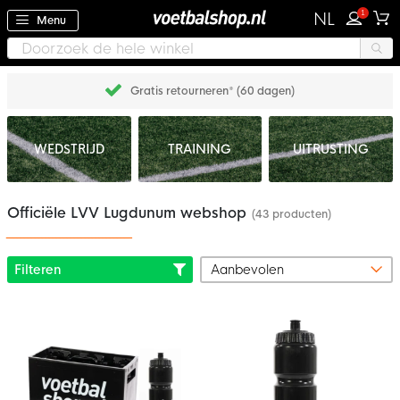
1
NL
Menu
Gratis retourneren* (60 dagen)
WEDSTRIJD
TRAINING
UITRUSTING
Officiële LVV Lugdunum webshop
(43 producten)
Filteren