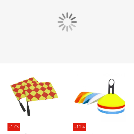
-17%
-12%