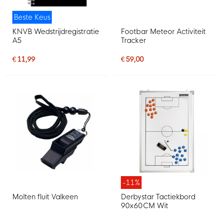
Beste Keus
KNVB Wedstrijdregistratie
Footbar Meteor Activiteit
A5
Tracker
€ 11,99
€ 59,00
-11%
Molten fluit Valkeen
Derbystar Tactiekbord
90x60CM Wit