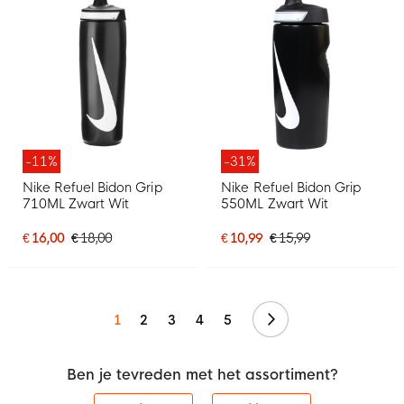
-11%
-31%
Nike Refuel Bidon Grip
Nike Refuel Bidon Grip
710ML Zwart Wit
550ML Zwart Wit
€ 16,00
€ 18,00
€ 10,99
€ 15,99
Volgende
1
2
3
4
5
Ben je tevreden met het assortiment?