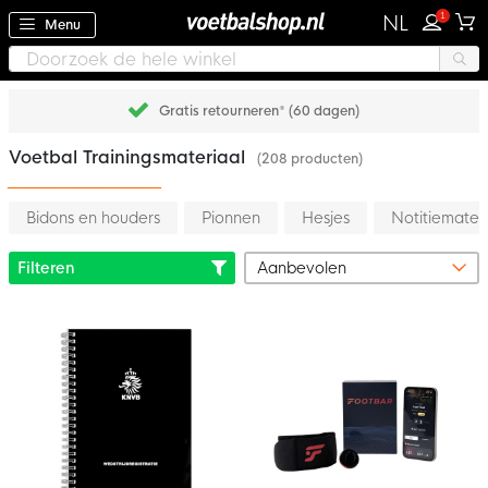
1
NL
Menu
Achteraf betalen met Klarna
Voetbal Trainingsmateriaal
(208 producten)
Bidons en houders
Pionnen
Hesjes
Notitiemater
Filteren