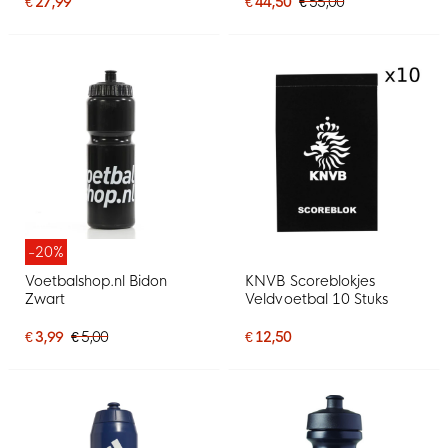
€ 27,99
€ 44,50
€ 55,00
-20%
Voetbalshop.nl Bidon
KNVB Scoreblokjes
Zwart
Veldvoetbal 10 Stuks
€ 3,99
€ 5,00
€ 12,50