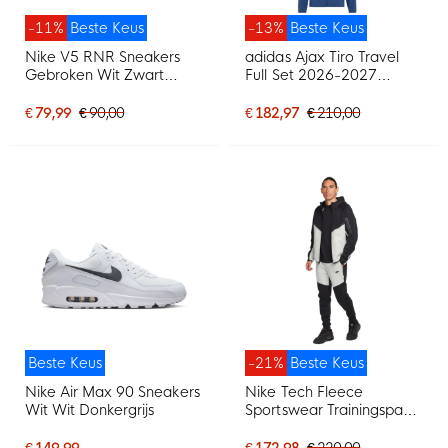
-11%
Beste Keus
-13%
Beste Keus
Nike V5 RNR Sneakers
adidas Ajax Tiro Travel
Gebroken Wit Zwart
Full Set 2026-2027
Zilvergrijs
Donkerblauw Lichtblauw
€ 79,99
€ 90,00
€ 182,97
€ 210,00
Beste Keus
-21%
Beste Keus
Nike Air Max 90 Sneakers
Nike Tech Fleece
Wit Wit Donkergrijs
Sportswear Trainingspak
Zwart Lichtgrijs
€ 149,99
€ 172,98
€ 220,00