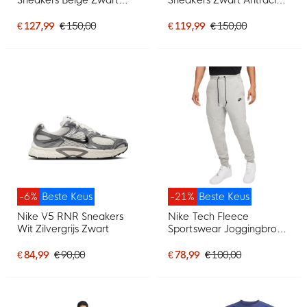
Donkergrijs Neongroen
Donkerblauw Geel
€ 127,99
€ 150,00
€ 119,99
€ 150,00
-6%
Beste Keus
-21%
Beste Keus
Nike V5 RNR Sneakers
Nike Tech Fleece
Wit Zilvergrijs Zwart
Sportswear Joggingbroek
Lichtgrijs Zwart
€ 84,99
€ 90,00
€ 78,99
€ 100,00