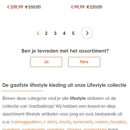
Wit
€ 109,99
€ 160,00
€ 99,99
€ 120,00
Volgende
1
2
3
4
5
Ben je tevreden met het assortiment?
Ja
Nee
De gaafste lifestyle kleding uit onze Lifestyle collectie
Binnen deze categorie vind je alle
lifestyle
artikelen uit de
collectie van Voetbalshop! Wij hebben een breed en diep
assortiment lifestyle artikelen voor jong en oud, bestaande uit
o.a:
trainingspakken
,
t-shirts
,
shorts
,
zomersets
,
vesten
,
hoodies
,
sweaters
,
sweatpants
,
sneakers
,
slippers
,
sportsokken
maar