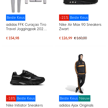
Beste Keus
-21%
Beste Keus
adidas FFK Curaçao Tiro
Nike Air Max 90 Sneakers
Travel Joggingpak 2026-
Zwart
2028 Grijs
€ 154,98
€ 126,99
€ 160,00
-18%
Beste Keus
Beste Keus
Nieuw
Nike Initiator Sneakers
adidas Ajax Originals