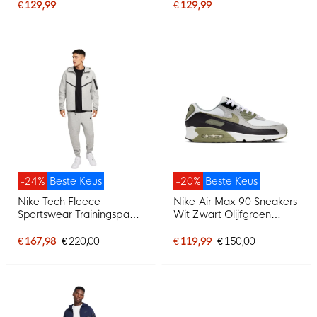
Paars
€ 129,99
€ 129,99
-24%
Beste Keus
-20%
Beste Keus
Nike Tech Fleece
Nike Air Max 90 Sneakers
Sportswear Trainingspak
Wit Zwart Olijfgroen
Lichtgrijs Zwart
Lichtgrijs
€ 167,98
€ 220,00
€ 119,99
€ 150,00