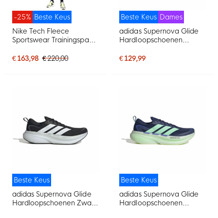
-25%
Beste Keus
Beste Keus
Dames
Nike Tech Fleece
adidas Supernova Glide
Sportswear Trainingspak
Hardloopschoenen
Zwart Donkergrijs
Dames Zilvergrijs Paars
Mintgroen
€ 163,98
€ 220,00
€ 129,99
Beste Keus
Beste Keus
adidas Supernova Glide
adidas Supernova Glide
Hardloopschoenen Zwart
Hardloopschoenen
Wit
Donkerblauw Mintgroen