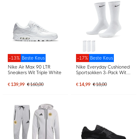
-13%
Beste Keus
-17%
Beste Keus
Nike Air Max 90 LTR
Nike Everyday Cushioned
Sneakers Wit Triple White
Sportsokken 3-Pack Wit
Zwart
€ 139,99
€ 160,00
€ 14,99
€ 18,00