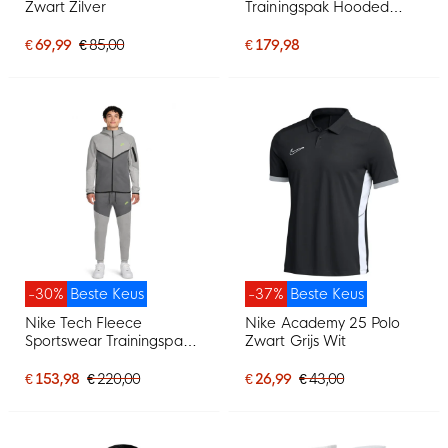
Zwart Zilver
Trainingspak Hooded
Zwart Oranje
€ 69,99
€ 85,00
€ 179,98
-30%
Beste Keus
-37%
Beste Keus
Nike Tech Fleece
Nike Academy 25 Polo
Sportswear Trainingspak
Zwart Grijs Wit
Grijs Donkergrijs Felgroen
€ 153,98
€ 220,00
€ 26,99
€ 43,00