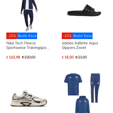
-25%
Beste Keus
-20%
Beste Keus
Nike Tech Fleece
adidas Adilette Aqua
Sportswear Trainingspak
Slippers Zwart
Donkerblauw Zwart
€ 163,98
€ 220,00
€ 18,50
€ 23,00