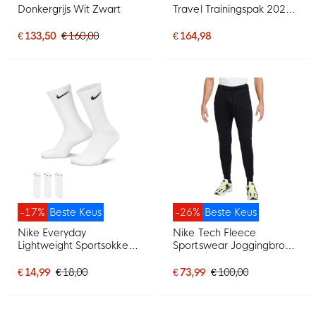
Donkergrijs Wit Zwart
Travel Trainingspak 2026-
2027 Donkerblauw Wit
€ 133,50
€ 160,00
€ 164,98
-17%
Beste Keus
-26%
Beste Keus
Nike Everyday
Nike Tech Fleece
Lightweight Sportsokken
Sportswear Joggingbroek
3-Pack Wit Zwart
Zwart Donkergrijs
€ 14,99
€ 18,00
€ 73,99
€ 100,00