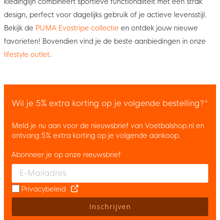
kledinglijn combineert sportieve functionaliteit met een strak
design, perfect voor dagelijks gebruik of je actieve levensstijl.
Bekijk de
PUMA Evostripe collectie
en ontdek jouw nieuwe
favorieten! Bovendien vind je de beste aanbiedingen in onze
lifestyle outlet
.
Wil je 5% extra korting op je volgende bestelling?*
Meld je nu aan voor de nieuwsbrief van Voetbalshop.nl en
ontvang 5% extra korting op je volgende aankoop.
Abonneer je op onze nieuwsbrief
Enter your email and accept the privacy policy to subscribe to 
Privacybeleid
Inschrijven