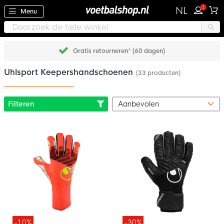
1
NL
Menu
Gratis retourneren* (60 dagen)
Uhlsport Keepershandschoenen
(33 producten)
Filteren
-10%
-30%