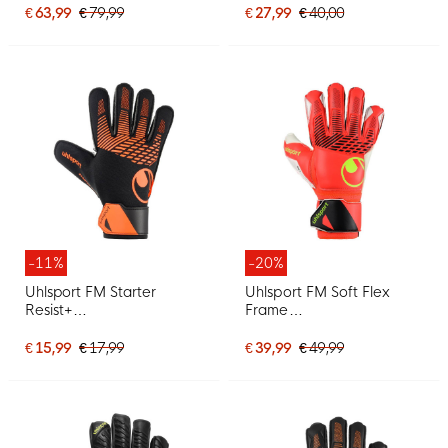
Zwart Oranje
Wit Zwart Feloranje
€ 63,99
€ 79,99
€ 27,99
€ 40,00
-11%
-20%
Uhlsport FM Starter
Uhlsport FM Soft Flex
Resist+
Frame
Keepershandschoenen
Keepershandschoenen
Zwart Oranje
Felrood Zwart Felgeel
€ 15,99
€ 17,99
€ 39,99
€ 49,99