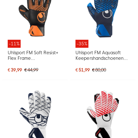
-11%
-35%
Uhlsport FM Soft Resist+
Uhlsport FM Aquasoft
Flex Frame
Keepershandschoenen
Keepershandschoenen
Donkerblauw Blauw Wit
Zwart Oranje
€ 39,99
€ 44,99
€ 51,99
€ 80,00