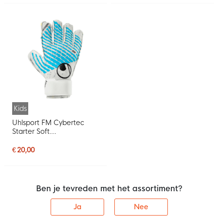
Kids
Uhlsport FM Cybertec
Starter Soft
Keepershandschoenen
Kids Wit Felblauw Zwart
€ 20,00
Ben je tevreden met het assortiment?
Ja
Nee