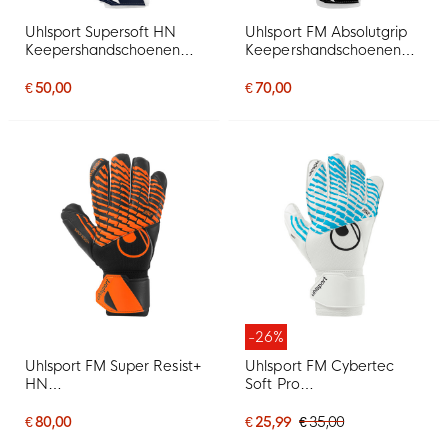
Uhlsport Supersoft HN
Uhlsport FM Absolutgrip
Keepershandschoenen
Keepershandschoenen
Wit Donkerblauw Grijs
Wit Zwart Rood
€ 50,00
€ 70,00
-26%
Uhlsport FM Super Resist+
Uhlsport FM Cybertec
HN
Soft Pro
Keepershandschoenen
Keepershandschoenen
Zwart Feloranje
Wit Felblauw Zwart
€ 80,00
€ 25,99
€ 35,00