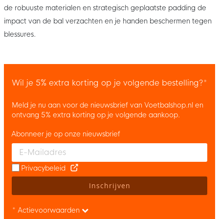
de robuuste materialen en strategisch geplaatste padding de
impact van de bal verzachten en je handen beschermen tegen
blessures.
Wil je 5% extra korting op je volgende bestelling?*
Meld je nu aan voor de nieuwsbrief van Voetbalshop.nl en
ontvang 5% extra korting op je volgende aankoop.
Abonneer je op onze nieuwsbrief
Enter your email and accept the privacy policy to subscribe to 
Privacybeleid
Inschrijven
* Actievoorwaarden