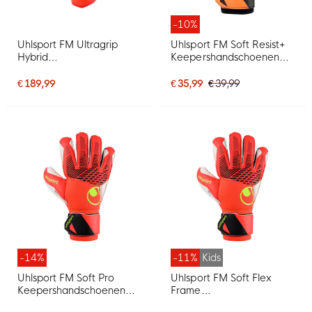
-10%
Uhlsport FM Ultragrip
Uhlsport FM Soft Resist+
Hybrid
Keepershandschoenen
Keepershandschoenen
Zwart Oranje
Felrood Zwart Felgeel
€ 189,99
€ 35,99
€ 39,99
-14%
-11%
Kids
Uhlsport FM Soft Pro
Uhlsport FM Soft Flex
Keepershandschoenen
Frame
Felrood Zwart Felgeel
Keepershandschoenen