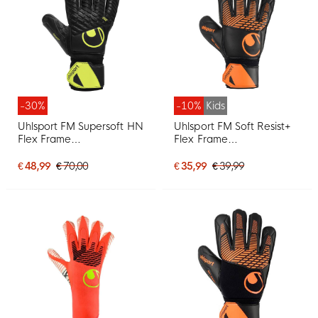
-30%
-10%
Kids
Uhlsport FM Supersoft HN
Uhlsport FM Soft Resist+
Flex Frame
Flex Frame
Keepershandschoenen
Keepershandschoenen
Zwart Neongeel
Kids Zwart Oranje
€ 48,99
€ 70,00
€ 35,99
€ 39,99