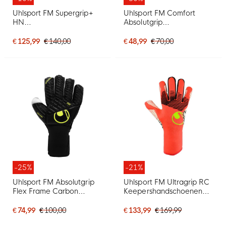
Uhlsport FM Supergrip+
Uhlsport FM Comfort
HN
Absolutgrip
Keepershandschoenen
Keepershandschoenen
Felrood Zwart Felgeel
Zwart Zwart Wit
€ 125,99
€ 140,00
€ 48,99
€ 70,00
-25%
-21%
Uhlsport FM Absolutgrip
Uhlsport FM Ultragrip RC
Flex Frame Carbon
Keepershandschoenen
Keepershandschoenen
Felrood Zwart Felgeel
Zwart Neongeel
€ 74,99
€ 100,00
€ 133,99
€ 169,99