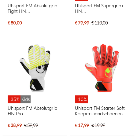
Uhlsport FM Absolutgrip
Uhlsport FM Supergrip+
Tight HN
HN
Keepershandschoenen
Keepershandschoenen
Wit Muntgroen Zwart
Wit Zwart
€ 80,00
€ 79,99
€ 110,00
-35%
Kids
-10%
Uhlsport FM Absolutgrip
Uhlsport FM Starter Soft
HN Pro
Keepershandschoenen
Keepershandschoenen
Felrood Zwart Felgeel
Kids Wit Zwart Neongeel
€ 38,99
€ 59,99
€ 17,99
€ 19,99