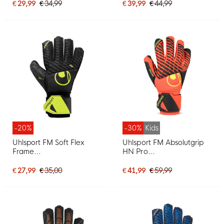
Kids Felrood Zwart
€ 29,99
€ 34,99
€ 39,99
€ 44,99
Felgeel
-20%
-30%
Kids
Uhlsport FM Soft Flex
Uhlsport FM Absolutgrip
Frame
HN Pro
Keepershandschoenen
Keepershandschoenen
Kids Zwart Neongeel
Kids Felrood Zwart
€ 27,99
€ 35,00
€ 41,99
€ 59,99
Felgeel