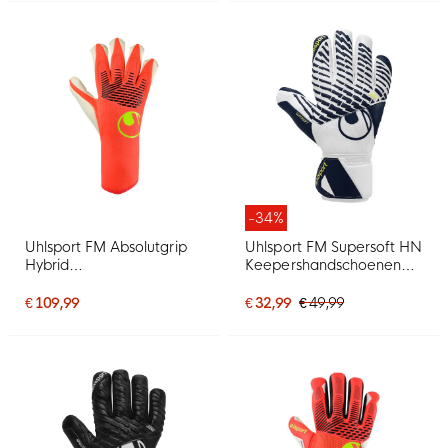
-34%
Uhlsport FM Absolutgrip
Uhlsport FM Supersoft HN
Hybrid
Keepershandschoenen
Keepershandschoenen
Wit Donkerblauw
Felrood Zwart Felgeel
Neongeel
€ 109,99
€ 32,99
€ 49,99