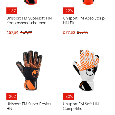
-18%
-22%
Uhlsport FM Supersoft HN
Uhlsport FM Absolutgrip
Keepershandschoenen
HN Fit
Felrood Zwart Felgeel
Keepershandschoenen
Felrood Zwart Felgeel
€ 57,59
€ 69,99
€ 77,50
€ 99,99
-20%
-30%
Uhlsport FM Super Resist+
Uhlsport FM Soft HN
HN
Competition
Keepershandschoenen
Keepershandschoenen