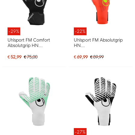
-29%
-22%
Uhlsport FM Comfort
Uhlsport FM Absolutgrip
Absolutgrip HN
HN
Keepershandschoenen
Keepershandschoenen
Zwart Zwart Wit
Felrood Zwart Felgeel
€ 52,99
€ 75,00
€ 69,99
€ 89,99
-27%