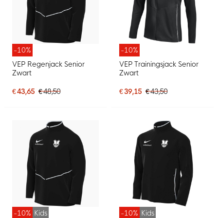
-10%
-10%
VEP Regenjack Senior
VEP Trainingsjack Senior
Zwart
Zwart
€ 43,65
€ 48,50
€ 39,15
€ 43,50
-10%
Kids
-10%
Kids