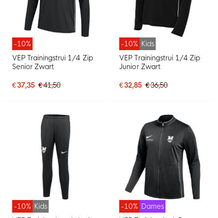
-10%
-10%
Kids
VEP Trainingstrui 1/4 Zip
VEP Trainingstrui 1/4 Zip
Senior Zwart
Junior Zwart
€ 37,35
€ 41,50
€ 32,85
€ 36,50
-10%
Kids
-10%
Dames