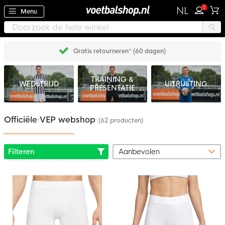
1
NL
Menu
Gratis retourneren* (60 dagen)
TRAINING &
WEDSTRIJD
UITRUSTING
PRESENTATIE
Officiële VEP webshop
(62 producten)
Filteren