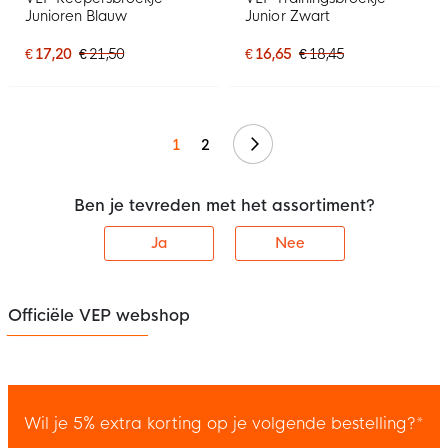
Junioren Blauw
Junior Zwart
€ 17,20
€ 21,50
€ 16,65
€ 18,45
Volgende
1
2
Ben je tevreden met het assortiment?
Ja
Nee
Officiële VEP webshop
Wil je 5% extra korting op je volgende bestelling?*