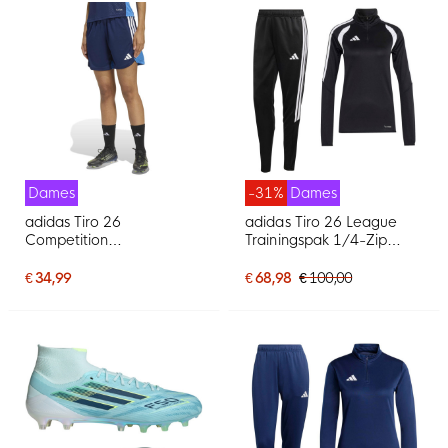
Dames
-31%
Dames
adidas Tiro 26
adidas Tiro 26 League
Competition
Trainingspak 1/4-Zip
Trainingsbroekje Dames
Dames Zwart Wit
Donkerblauw Blauw
€ 34,99
€ 68,98
€ 100,00