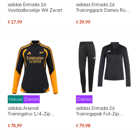
adidas Entrada 26
adidas Entrada 26
Voetbalbroekje Wit Zwart
Trainingsjack Dames Rood
Wit
€ 17,99
€ 39,99
Nieuw
Dames
Dames
adidas Arsenal
adidas Entrada 26
Trainingstrui 1/4-Zip
Trainingspak Full-Zip
2026-2027 Dames Zwart
Dames Zwart Wit
Oranje
€ 74,99
€ 79,98