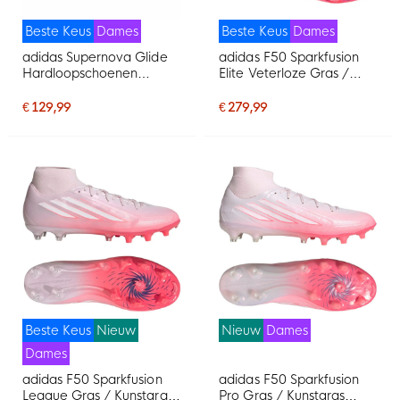
Beste Keus
Dames
Beste Keus
Dames
adidas Supernova Glide
adidas F50 Sparkfusion
Hardloopschoenen
Elite Veterloze Gras /
Dames Zilvergrijs Paars
Kunstgras
Mintgroen
Voetbalschoenen (MG)
€ 129,99
€ 279,99
Dames Roze Wit
Beste Keus
Nieuw
Nieuw
Dames
Dames
adidas F50 Sparkfusion
adidas F50 Sparkfusion
League Gras / Kunstgras
Pro Gras / Kunstgras