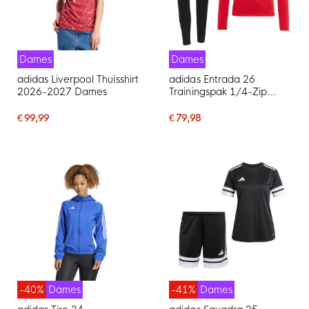
Dames
Dames
adidas Liverpool Thuisshirt
adidas Entrada 26
2026-2027 Dames
Trainingspak 1/4-Zip
Dames Rood Zwart
€ 99,99
€ 79,98
-40%
Dames
-41%
Dames