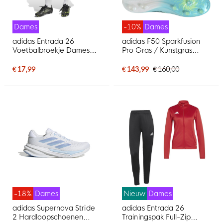
Dames
-10%
Dames
adidas Entrada 26
adidas F50 Sparkfusion
Voetbalbroekje Dames
Pro Gras / Kunstgras
Zwart Wit
Voetbalschoenen (MG)
Dames Lichtblauw
€ 17,99
€ 143,99
€ 160,00
Donkerblauw Neongeel
-18%
Dames
Nieuw
Dames
adidas Supernova Stride
adidas Entrada 26
2 Hardloopschoenen
Trainingspak Full-Zip