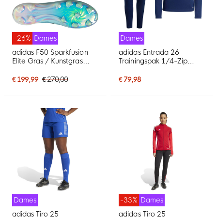
-26%
Dames
Dames
adidas F50 Sparkfusion
adidas Entrada 26
Elite Gras / Kunstgras
Trainingspak 1/4-Zip
Voetbalschoenen (MG)
Dames Donkerblauw Wit
Dames Lichtblauw
€ 199,99
€ 270,00
€ 79,98
Donkerblauw Neongeel
Dames
-33%
Dames
adidas Tiro 25
adidas Tiro 25