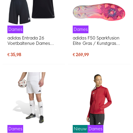
Dames
Dames
adidas Entrada 26
adidas F50 Sparkfusion
Voetbaltenue Dames
Elite Gras / Kunstgras
Zwart Wit
Voetbalschoenen (MG)
Dames Roze Wit
€ 35,98
€ 269,99
Dames
Nieuw
Dames