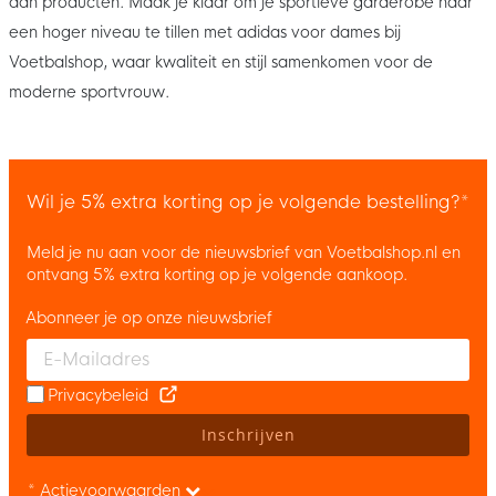
aan producten. Maak je klaar om je sportieve garderobe naar
een hoger niveau te tillen met adidas voor dames bij
Voetbalshop, waar kwaliteit en stijl samenkomen voor de
moderne sportvrouw.
Wil je 5% extra korting op je volgende bestelling?*
Meld je nu aan voor de nieuwsbrief van Voetbalshop.nl en
ontvang 5% extra korting op je volgende aankoop.
Abonneer je op onze nieuwsbrief
Enter your email and accept the privacy policy to subscribe to 
Privacybeleid
Inschrijven
* Actievoorwaarden