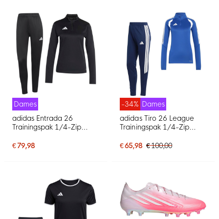
Dames
-34%
Dames
adidas Entrada 26
adidas Tiro 26 League
Trainingspak 1/4-Zip
Trainingspak 1/4-Zip
Dames Zwart Wit
Dames Blauw
Donkerblauw
€ 79,98
€ 65,98
€ 100,00