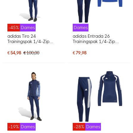
-45%
Dames
Dames
adidas Tiro 24
adidas Entrada 26
Trainingspak 1/4-Zip
Trainingspak 1/4-Zip
Dames Donkerblauw Wit
Dames Blauw
Donkerblauw
€ 54,98
€ 100,00
€ 79,98
-19%
Dames
-28%
Dames