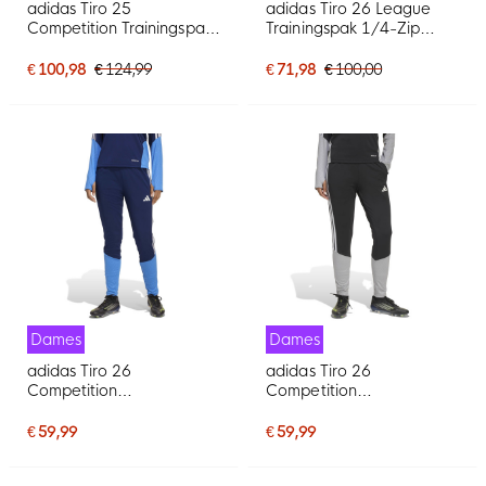
adidas Tiro 25
adidas Tiro 26 League
Competition Trainingspak
Trainingspak 1/4-Zip
Full-Zip Dames
Dames Donkerblauw Wit
Donkerblauw Wit
€ 100,98
€ 124,99
€ 71,98
€ 100,00
Dames
Dames
adidas Tiro 26
adidas Tiro 26
Competition
Competition
Trainingsbroek Dames
Trainingsbroek Dames
Donkerblauw Blauw
Zwart Grijs
€ 59,99
€ 59,99