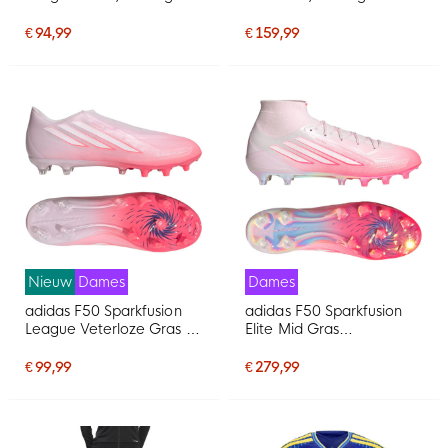
Voetbalschoenen (MG)
Voetbalschoenen (MG)
Dames Roze Wit
Dames Roze Wit
€ 94,99
€ 159,99
Nieuw
Dames
Dames
adidas F50 Sparkfusion
adidas F50 Sparkfusion
League Veterloze Gras /
Elite Mid Gras
Kunstgras
Voetbalschoenen (FG)
Voetbalschoenen (MG)
Dames Roze Wit
€ 99,99
€ 279,99
Dames Roze Wit