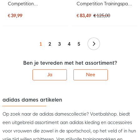
Competition
Competition Trainingspak
Voetbalbroekje Dames
Full-Zip Dames Rood
Blauw
Zwart Wit
€ 39,99
€ 83,49
€ 125,00
Volgende
1
2
3
4
5
Ben je tevreden met het assortiment?
Ja
Nee
adidas dames artikelen
Op zoek naar de adidas damescollectie? Voetbalshop. biedt
een uitgebreid assortiment aan adidas kleding en accessoires
voor vrouwen die zowel in de sportschool, op het veld of in hun
vrije tijd willen schitteren. Van stijlvolle trainingspakken en