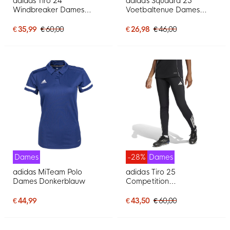
adidas Tiro 24
adidas Squadra 25
Windbreaker Dames
Voetbaltenue Dames
Blauw Wit
Zwart Wit
€ 35,99
€ 60,00
€ 26,98
€ 46,00
Dames
-28%
Dames
adidas MiTeam Polo
adidas Tiro 25
Dames Donkerblauw
Competition
Trainingsbroek Dames
Zwart Wit Grijs
€ 44,99
€ 43,50
€ 60,00