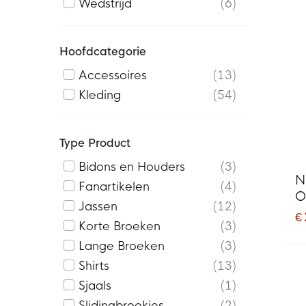
Wedstrijd
6
Hoofdcategorie
Accessoires
13
Kleding
54
Type Product
Bidons en Houders
3
N
Fanartikelen
4
O
Jassen
12
W
€
Korte Broeken
3
Lange Broeken
3
Shirts
13
Sjaals
1
Slidingbroekjes
2