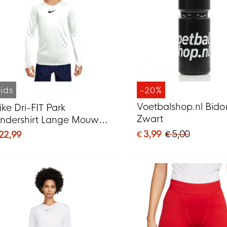
ids
-20%
Voetbalshop.nl Bido
ike Dri-FIT Park
Zwart
ndershirt Lange Mouwen
ids Wit
€ 3,99
€ 5,00
 22,99