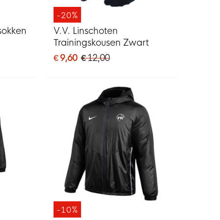
-20%
sokken
V.V. Linschoten
Trainingskousen Zwart
€ 9,60
€ 12,00
-10%