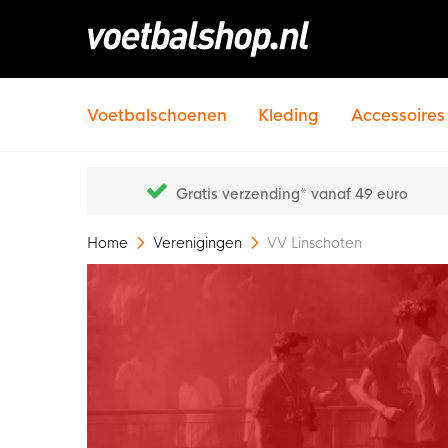
Voetbalschoenen
Kleding
Accessoires
Gratis verzending* vanaf 49 euro
Home
Verenigingen
VV Linschoten