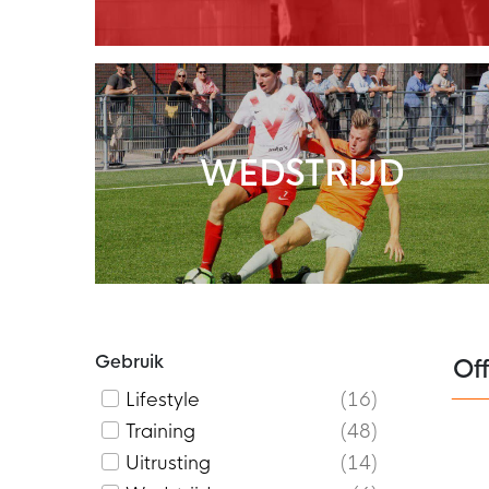
WEDSTRIJD
Gebruik
Of
Lifestyle
16
Training
48
Uitrusting
14