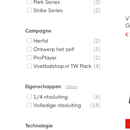
Park Series
3
Strike Series
2
V
G
Campagne
€
Herfst
2
Ontwerp het zelf
5
ProPlayer
2
Voetbalshop.nl TW Pack
4
Eigenschappen
Uitleg
1/4 ritssluiting
6
Volledige ritssluiting
18
Technologie