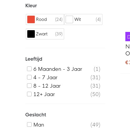
Kleur
24
4
Rood
Wit
39
Zwart
N
O
Leeftijd
D
€
6 Maanden - 3 Jaar
1
4 - 7 Jaar
31
8 - 12 Jaar
31
12+ Jaar
50
Geslacht
Man
49