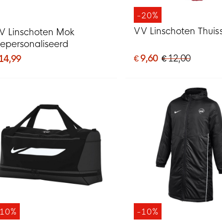
-20%
VV Linschoten Thuis
V Linschoten Mok
epersonaliseerd
€ 9,60
€ 12,00
 14,99
-10%
-10%