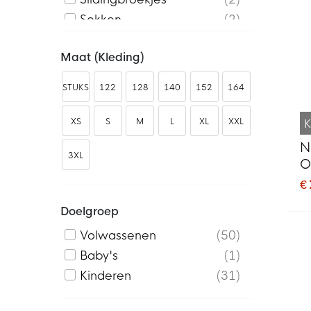
Sokken
2
Tassen
6
Maat (kleding)
Trainingsjacks
6
Trainingtops
12
STUKS
122
128
140
152
164
XS
S
M
L
XL
XXL
K
N
3XL
O
K
€
Doelgroep
Volwassenen
50
Baby's
1
Kinderen
31