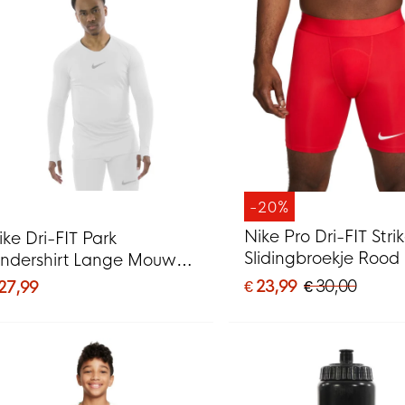
-20%
Nike Pro Dri-FIT Stri
ike Dri-FIT Park
Slidingbroekje Rood
ndershirt Lange Mouwen
it Grijs
€ 23,99
€ 30,00
 27,99