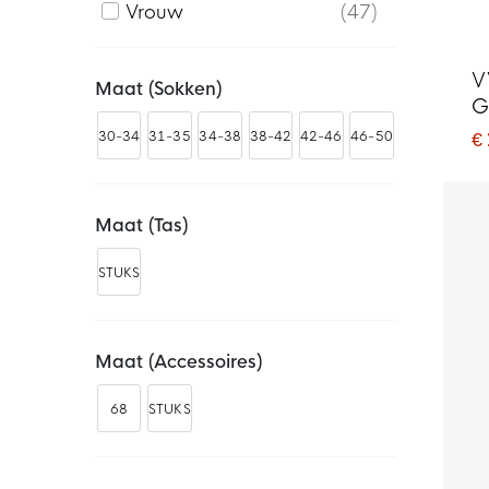
Vrouw
47
V
Maat (sokken)
G
€
30-34
31-35
34-38
38-42
42-46
46-50
Maat (tas)
STUKS
Maat (accessoires)
68
STUKS