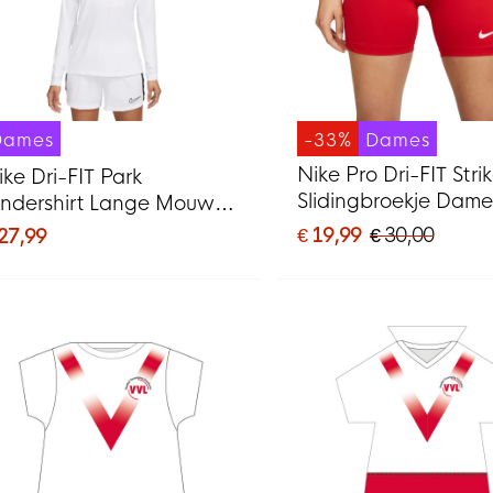
Dames
-33%
Dames
Nike Pro Dri-FIT Stri
ike Dri-FIT Park
Slidingbroekje Dame
ndershirt Lange Mouwen
Rood
ames Wit Grijs
€ 19,99
€ 30,00
 27,99