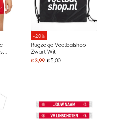
-20%
ke
Rugzakje Voetbalshop
s
Zwart Wit
€ 3,99
€ 5,00