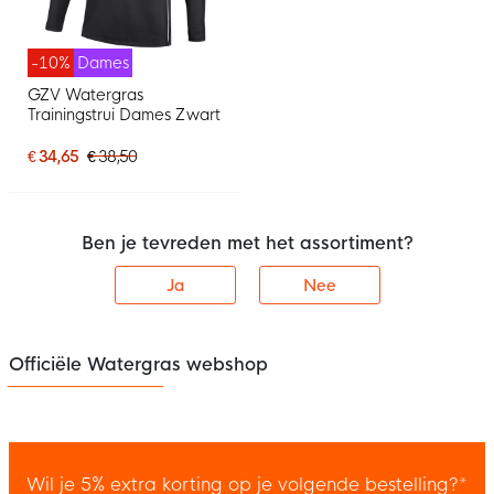
-10%
Dames
GZV Watergras
Trainingstrui Dames Zwart
€ 34,65
€ 38,50
Ben je tevreden met het assortiment?
Ja
Nee
Officiële Watergras webshop
Wil je 5% extra korting op je volgende bestelling?*