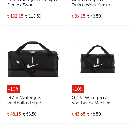
Dames Zwart
Trainingsjack Senior
Groen
€ 102,15
€ 113,50
€ 39,15
€ 43,50
-10%
-10%
G.Z.V. Watergras
G.Z.V. Watergras
Voetbaltas Large
Voetbaltas Medium
€ 48,15
€ 53,50
€ 43,65
€ 48,50