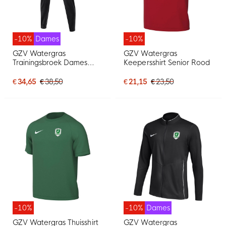
-10%
Dames
-10%
GZV Watergras
GZV Watergras
Trainingsbroek Dames
Keepersshirt Senior Rood
Zwart
€ 34,65
€ 38,50
€ 21,15
€ 23,50
-10%
-10%
Dames
GZV Watergras Thuisshirt
GZV Watergras