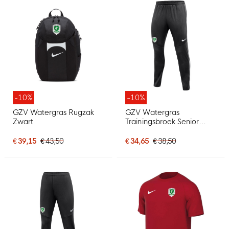
-10%
-10%
GZV Watergras Rugzak
GZV Watergras
Zwart
Trainingsbroek Senior
Zwart
€ 39,15
€ 43,50
€ 34,65
€ 38,50