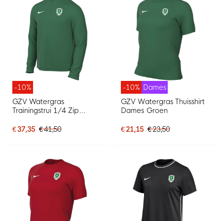
-10%
-10%
Dames
GZV Watergras
GZV Watergras Thuisshirt
Trainingstrui 1/4 Zip
Dames Groen
Senior Groen
€ 37,35
€ 41,50
€ 21,15
€ 23,50