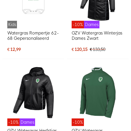
Kids
-10%
Dames
Watergras Rompertje 62-
GZV Watergras Winterjas
68 Gepersonaliseerd
Dames Zwart
€ 12,99
€ 120,15
€ 133,50
-10%
Dames
-10%
GZV Watergras Herfstjas
GZV Watergras