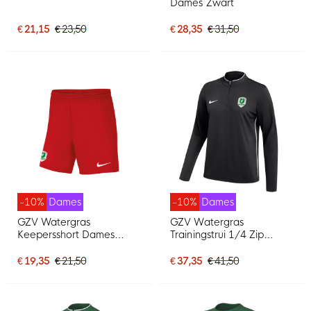
Dames Zwart
€ 21,15
€ 23,50
€ 28,35
€ 31,50
-10%
Dames
-10%
Dames
GZV Watergras
GZV Watergras
Keepersshort Dames
Trainingstrui 1/4 Zip
Rood
Dames Zwart
€ 19,35
€ 21,50
€ 37,35
€ 41,50