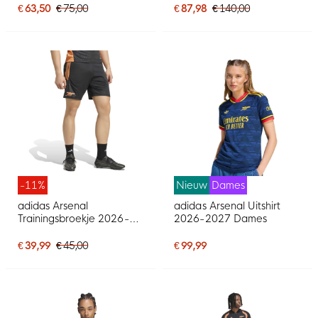
Grijs
€ 63,50
€ 75,00
€ 87,98
€ 140,00
-11%
Nieuw
Dames
adidas Arsenal
adidas Arsenal Uitshirt
Trainingsbroekje 2026-
2026-2027 Dames
2027 Zwart Oranje
€ 39,99
€ 45,00
€ 99,99