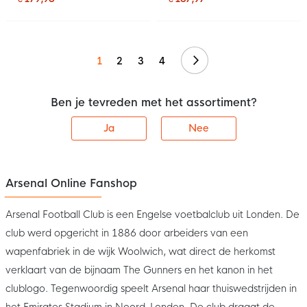
Volgende
1
2
3
4
Ben je tevreden met het assortiment?
Ja
Nee
Arsenal Online Fanshop
Arsenal Football Club is een Engelse voetbalclub uit Londen. De
club werd opgericht in 1886 door arbeiders van een
wapenfabriek in de wijk Woolwich, wat direct de herkomst
verklaart van de bijnaam The Gunners en het kanon in het
clublogo. Tegenwoordig speelt Arsenal haar thuiswedstrijden in
het Emirates Stadium in Noord-Londen. De club draagt de