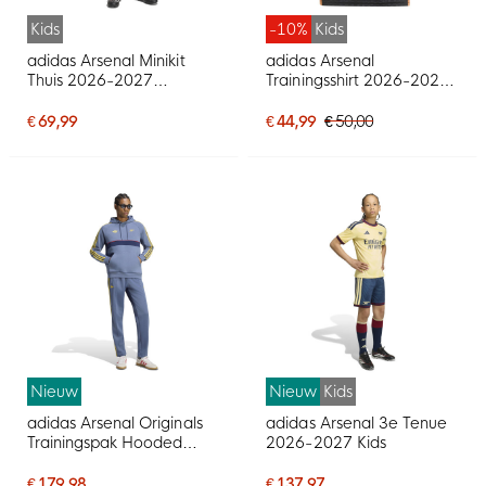
Kids
-10%
Kids
adidas Arsenal Minikit
adidas Arsenal
Thuis 2026-2027
Trainingsshirt 2026-2027
Peuters/Kleuters
Kids Zwart Oranje
€ 69,99
€ 44,99
€ 50,00
Nieuw
Nieuw
Kids
adidas Arsenal Originals
adidas Arsenal 3e Tenue
Trainingspak Hooded
2026-2027 Kids
Donkerblauw Lichtoranje
€ 179,98
€ 137,97