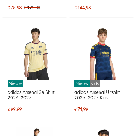
2025-2026 Kids
Donkergroen Grijs
€ 75,98
€ 125,00
€ 144,98
Nieuw
Nieuw
Kids
adidas Arsenal 3e Shirt
adidas Arsenal Uitshirt
2026-2027
2026-2027 Kids
€ 99,99
€ 74,99