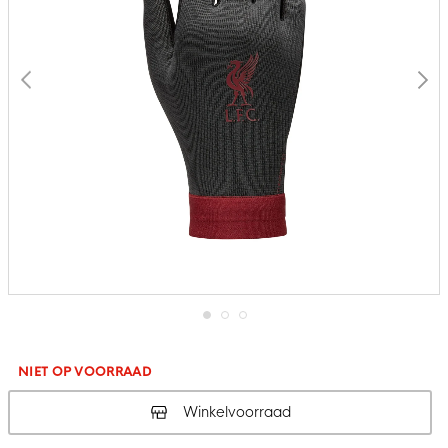
Ga
naar
het
NIET OP VOORRAAD
begin
van
Winkelvoorraad
de
afbeeldingen-
gallerij