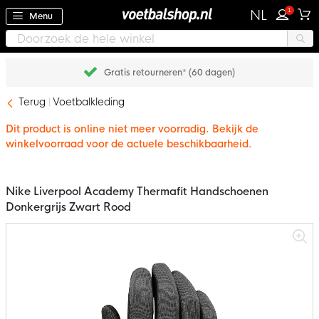
1
NL
Menu
Gratis retourneren* (60 dagen)
Terug
Voetbalkleding
Dit product is online niet meer voorradig. Bekijk de
winkelvoorraad voor de actuele beschikbaarheid.
Nike Liverpool Academy Thermafit Handschoenen
Donkergrijs Zwart Rood
Ga
naar
het
einde
van
de
afbeeldingen-
gallerij