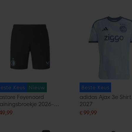
este Keus
Nieuw
Beste Keus
astore Feyenoord
adidas Ajax 3e Shir
rainingsbroekje 2026-
2027
027 Zwart Lichtblauw
 49,99
€ 99,99