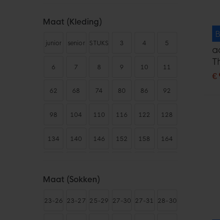
Jassen
280
Maat (kleding)
Korte Broeken
856
B
Lange Broeken
849
junior
senior
STUKS
3
4
5
a
Mutsen
29
Nekwarmers
21
6
7
8
9
10
11
€
Rouwbanden
2
62
68
74
80
86
92
Shirts
1000+
Sjaals
61
98
104
110
116
122
128
Slidingbroekjes
106
Sokken
436
134
140
146
152
158
164
Sport BH's
11
176
80E
XXS
XXS-
XS
XS-S
Tenues
787
Maat (sokken)
Trainingsjacks
372
XS
S
S-M
S-T
M
M-T
M-L
Trainingspakken
1000+
23-26
23-27
25-29
27-30
27-31
28-30
Trainingtops
508
L
L-T
L-XL
XL
XL-T
XXL