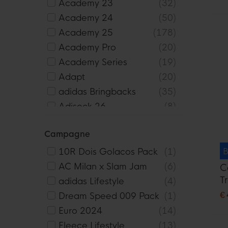
Academy 23
32
Academy 24
50
Academy 25
178
Academy Pro
20
Academy Series
19
Adapt
20
adidas Bringbacks
35
Adisock 26
8
Altius
3
Campagne
Ametrine
18
Authentic
4
B
10R Dois Golacos Pack
1
Basic 2.0
8
AC Milan x Slam Jam
6
C
T
Bolt
44
adidas Lifestyle
4
2
€
Campeon 25
6
Dream Speed 009 Pack
1
Centro
1
Euro 2024
14
Challenger
45
Fleece Lifestyle
13