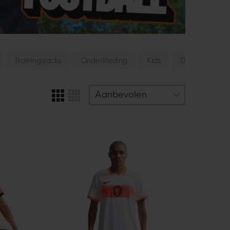
Trainingsjacks
Onderkleding
Kids
Dames
O