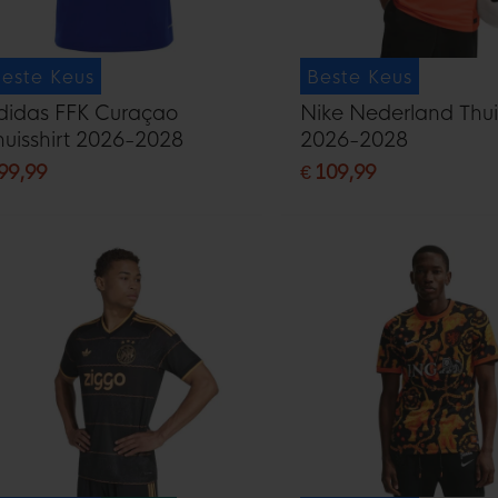
este Keus
Beste Keus
didas FFK Curaçao
Nike Nederland Thui
Thuisshirt 2026-2028
2026-2028
 99,99
€ 109,99