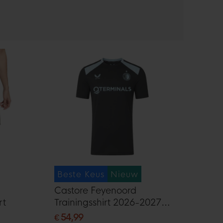
Beste Keus
Nieuw
Castore Feyenoord
rt
Trainingsshirt 2026-2027
Zwart Lichtblauw
€ 54,99