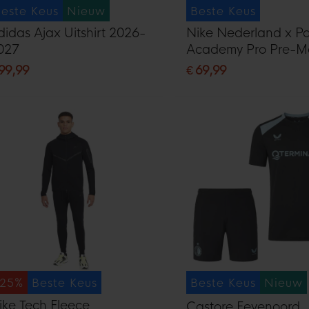
este Keus
Nieuw
Beste Keus
didas Ajax Uitshirt 2026-
Nike Nederland x Pa
027
Academy Pro Pre-M
Trainingsshirt 2026
 99,99
€ 69,99
-25%
Beste Keus
Beste Keus
Nieuw
ike Tech Fleece
Castore Feyenoord