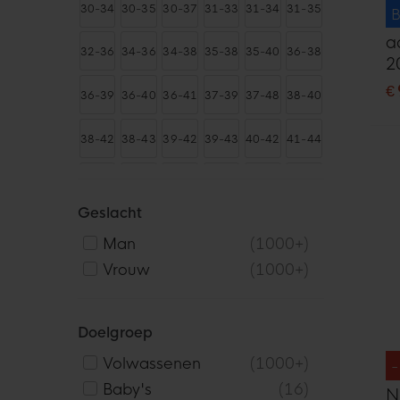
Vesten
154
30-34
30-35
30-37
31-33
31-34
31-35
B
XXL-T
3XL
3XL-T
4XL
4XL-T
5XL
Zweetbanden
5
a
32-36
34-36
34-38
35-38
35-40
36-38
2
€
36-39
36-40
36-41
37-39
37-48
38-40
38-42
38-43
39-42
39-43
40-42
41-44
41-45
41-46
42-46
43-45
43-46
43-47
Geslacht
44-48
45-48
46-48
46-50
47-49
47-50
Man
1000+
Vrouw
1000+
47-52
49-51
S-M
L-XL
STUKS
Doelgroep
Volwassenen
1000+
Baby's
16
N