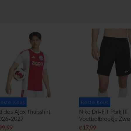
este Keus
Beste Keus
didas Ajax Thuisshirt
Nike Dri-FIT Park III
026-2027
Voetbalbroekje Zwa
 99,99
€ 17,99