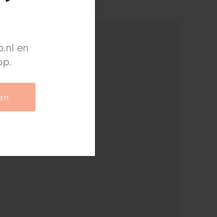
.nl en
op.
ven