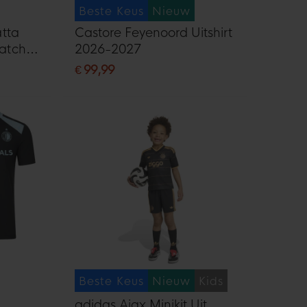
Beste Keus
Nieuw
tta
Castore Feyenoord Uitshirt
atch
2026-2027
-2028
€ 99,99
Beste Keus
Nieuw
Kids
adidas Ajax Minikit Uit