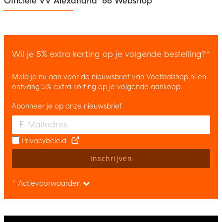
Officiële VV Alexandria '66 Webshop
Wil je 5% extra korting op je volgende bestelling?*
Meld je nu aan voor de nieuwsbrief van Voetbalshop.nl en
ontvang 5% extra korting op je volgende aankoop.
Abonneer je op onze nieuwsbrief
Enter your email and accept the privacy policy to subscribe to 
Privacybeleid
Inschrijven
* Actievoorwaarden