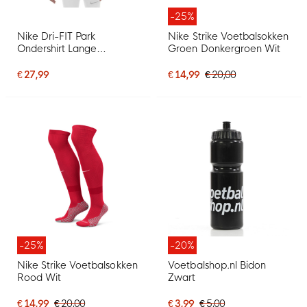
-25%
Nike Dri-FIT Park
Nike Strike Voetbalsokken
Ondershirt Lange
Groen Donkergroen Wit
Mouwen Geel Zwart
€ 27,99
€ 14,99
€ 20,00
-25%
-20%
Nike Strike Voetbalsokken
Voetbalshop.nl Bidon
Rood Wit
Zwart
€ 14,99
€ 20,00
€ 3,99
€ 5,00