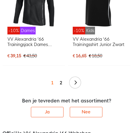
-10%
Dames
-10%
Kids
VV Alexandria '66
VV Alexandria '66
Trainingsjack Dames
Trainingsshirt Junior Zwart
Zwart
€ 39,15
€ 43,50
€ 16,65
€ 18,50
Volgende
1
2
Ben je tevreden met het assortiment?
Ja
Nee