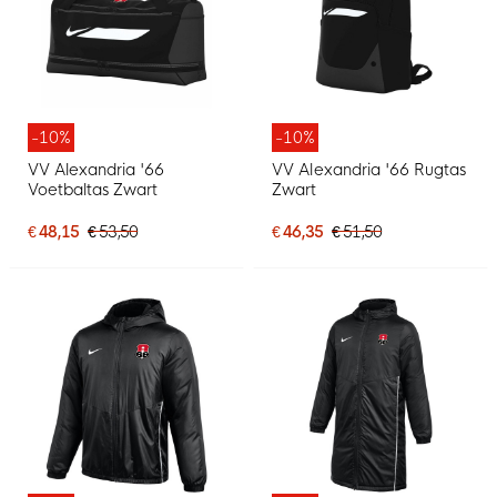
-10%
-10%
VV Alexandria '66
VV Alexandria '66 Rugtas
Voetbaltas Zwart
Zwart
€ 48,15
€ 53,50
€ 46,35
€ 51,50