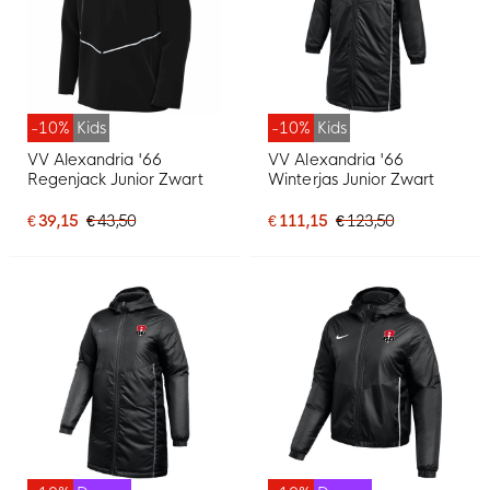
-10%
Kids
-10%
Kids
VV Alexandria '66
VV Alexandria '66
Regenjack Junior Zwart
Winterjas Junior Zwart
€ 39,15
€ 43,50
€ 111,15
€ 123,50