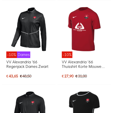
-10%
Dames
-10%
VV Alexandria '66
VV Alexandria '66
Regenjack Dames Zwart
Thuisshirt Korte Mouwen
Senior Rood
€ 43,65
€ 48,50
€ 27,90
€ 31,00