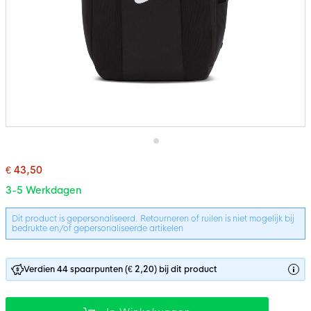
Ga
naar
€ 43,50
het
3-5 Werkdagen
begin
van
Bundelopties
de
Dit product is gepersonaliseerd. Retourneren of ruilen is niet mogelijk bij
afbeeldingen-
bedrukte en/of gepersonaliseerde artikelen
gallerij
Verdien 44 spaarpunten (€ 2,20) bij dit product