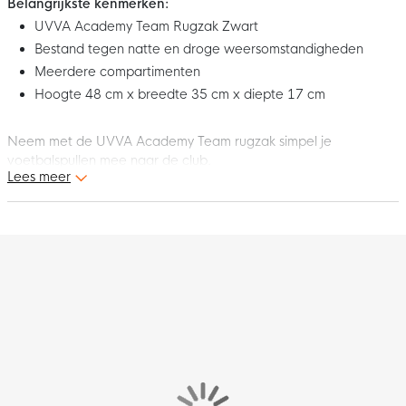
Belangrijkste kenmerken:
UVVA Academy Team Rugzak Zwart
Bestand tegen natte en droge weersomstandigheden
Meerdere compartimenten
Hoogte 48 cm x breedte 35 cm x diepte 17 cm
Neem met de UVVA Academy Team rugzak simpel je
voetbalspullen mee naar de club.
Lees meer
De rugzak heeft een duurzaam ontwerp dat is gebouwd om
bestand te zijn tegen natte en droge omstandigheden.
Meerdere compartimenten helpen je om je voetbalspullen veilig
op het veld te krijgen.
Het grote hoofdcompartiment kan je gemakkelijk afsluiten met
twee ritsen. Aan de zijkant van de rugtas zit een gaasvak voor
opslag van eventueel waterflessen.
De gebogen schouderbanden en achterpaneel zijn opgevuld
zodat je de tas comfortabel kan dragen.
De Achterzak heeft een vilten binnenkant voor opslag van
telefoons of sleutels.