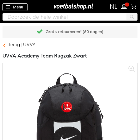
1
NL
Menu
Gratis retourneren* (60 dagen)
Terug
UVVA
UVVA Academy Team Rugzak Zwart
Ga
naar
het
einde
van
de
afbeeldingen-
gallerij