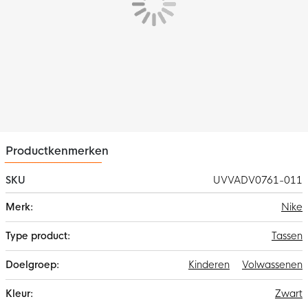
De afmetingen van de voetbaltas zijn: hoogte 48 cm x breedte
35 cm x diepte 17 cm.
Productkenmerken
SKU
UVVADV0761-011
Meer
Nike
informatie
Tassen
Kinderen
Volwassenen
Zwart