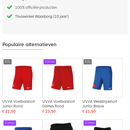
100% officiële producten
Thuiswinkel Waarborg (10 jaar!)
Populaire alternatieven
Kids
Dames
Kids
UVVA Voetbalshort
UVVA Voetbalshort
UVVA Wedstrijdshort
Junior Rood
Dames Rood
Junior Blauw
€ 21,50
€ 23,50
€ 21,50
Dames
Dames