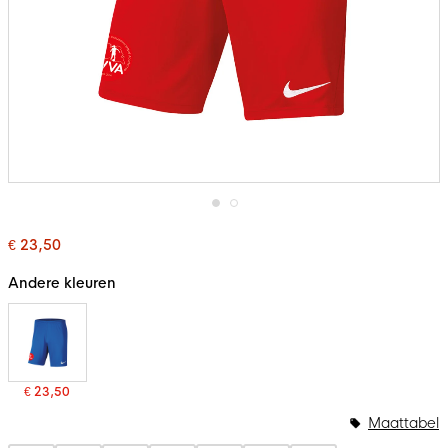
Ga
naar
€ 23,50
het
begin
Andere kleuren
van
de
afbeeldingen-
gallerij
€ 23,50
Bundelopties
Maattabel