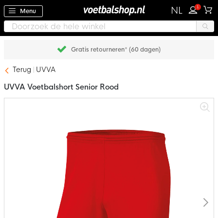
1
NL
Menu
Gratis retourneren* (60 dagen)
Terug
UVVA
UVVA Voetbalshort Senior Rood
Ga
naar
het
einde
van
de
afbeeldingen-
gallerij