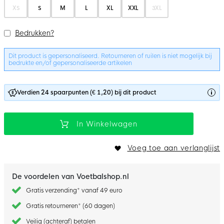
XS
S
M
L
XL
XXL
3XL
Bedrukken?
Dit product is gepersonaliseerd. Retourneren of ruilen is niet mogelijk bij
bedrukte en/of gepersonaliseerde artikelen
Verdien 24 spaarpunten (€ 1,20) bij dit product
In Winkelwagen
Voeg toe aan verlanglijst
De voordelen van Voetbalshop.nl
Gratis verzending* vanaf 49 euro
Gratis retourneren* (60 dagen)
Veilig (achteraf) betalen