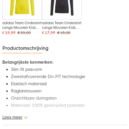
adidas Team Ondershirt
adidas Team Ondershirt
Lange Mouwen Kids
Lange Mouwen Kids
Geel
Zwart
€ 19,99
€ 20,00
€ 17,99
€ 18,00
Productomschrijving
Belangrijkste kenmerken:
Slim-fit pasvorm
Zweetafvoerende Dri-FIT technologie
Elastisch materiaal
Raglanmouwen
Onzichtbare duimgaten
Materiaal: 100% gerecycled polyester
Lees meer
Dit is het nieuwe Nike Dri-FIT Park Ondershirt Lange Mouwen
Kids Oranje. Het ondershirt maakt deel uit van de Nike Park