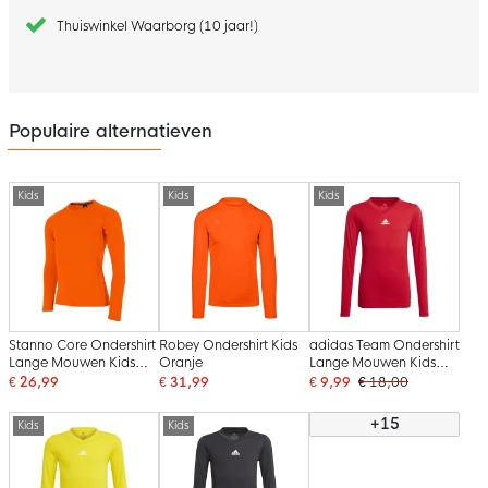
Thuiswinkel Waarborg (10 jaar!)
Populaire alternatieven
Kids
Kids
Kids
Stanno Core Ondershirt
Robey Ondershirt Kids
adidas Team Ondershirt
Lange Mouwen Kids
Oranje
Lange Mouwen Kids
Oranje
Rood
€ 26,99
€ 31,99
€ 9,99
€ 18,00
+15
Kids
Kids