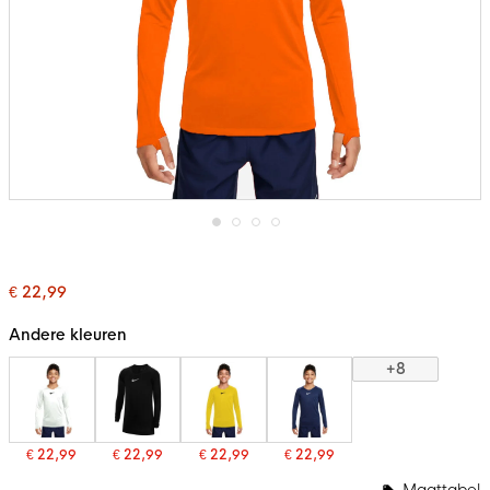
Ga
naar
het
€ 22,99
begin
van
de
Andere kleuren
afbeeldingen-
gallerij
+8
€ 22,99
€ 22,99
€ 22,99
€ 22,99
Maattabel