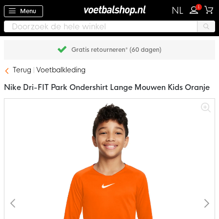
1
NL
Menu
Gratis retourneren* (60 dagen)
Terug
Voetbalkleding
Nike Dri-FIT Park Ondershirt Lange Mouwen Kids Oranje
Ga
naar
het
einde
van
de
afbeeldingen-
gallerij