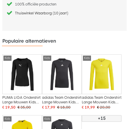
100% officiële producten
Thuiswinkel Waarborg (10 jaar!)
Populaire alternatieven
Kids
Kids
Kids
PUMA LIGA Ondershirt
adidas Team Ondershirt
adidas Team Ondershirt
Lange Mouwen Kids
Lange Mouwen Kids
Lange Mouwen Kids
Zwart
Zwart
Geel
€ 19,50
€ 35,00
€ 17,99
€ 18,00
€ 19,99
€ 20,00
+15
Kids
Kids