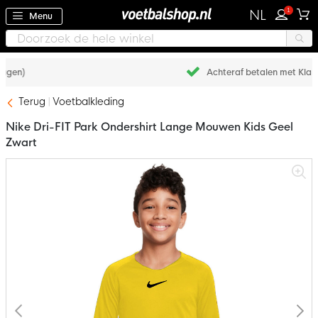
1
NL
Menu
Achteraf betalen met Klarna
Terug
Voetbalkleding
Nike Dri-FIT Park Ondershirt Lange Mouwen Kids Geel
Zwart
Ga
naar
het
einde
van
de
afbeeldingen-
gallerij