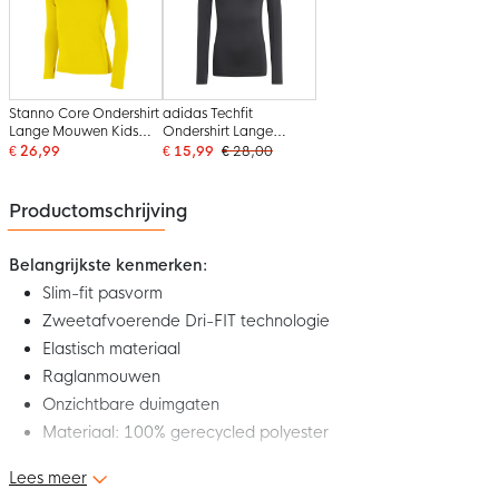
Stanno Core Ondershirt
adidas Techfit
Lange Mouwen Kids
Ondershirt Lange
Geel
Mouwen Kids Zwart
€ 26,99
€ 15,99
€ 28,00
Productomschrijving
Belangrijkste kenmerken:
Slim-fit pasvorm
Zweetafvoerende Dri-FIT technologie
Elastisch materiaal
Raglanmouwen
Onzichtbare duimgaten
Materiaal: 100% gerecycled polyester
Lees meer
Dit is het nieuwe Nike Dri-FIT Park Ondershirt Lange Mouwen