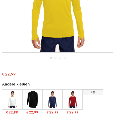
Ga
naar
het
€ 22,99
begin
van
de
Andere kleuren
afbeeldingen-
gallerij
+8
€ 22,99
€ 22,99
€ 22,99
€ 22,99