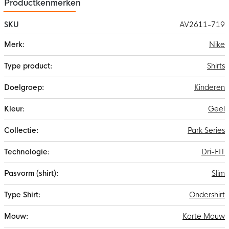
Productkenmerken
SKU
AV2611-719
Meer
Nike
informatie
Shirts
Kinderen
Geel
Park Series
Dri-FIT
Slim
Ondershirt
Korte Mouw