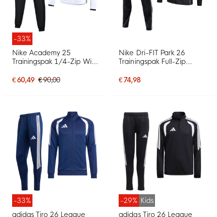
-33%
Nike Academy 25
Nike Dri-FIT Park 26
Trainingspak 1/4-Zip Wit
Trainingspak Full-Zip
Zwart Grijs
Zwart Wit
€ 60,49
€ 90,00
€ 74,98
-33%
-29%
Kids
adidas Tiro 26 League
adidas Tiro 26 League