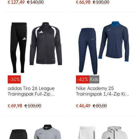
€ 127,49
€ 140,00
€ 66,98
€ 100,00
-30%
-42%
Kids
adidas Tiro 26 League
Nike Academy 25
Trainingspak Full-Zip
Trainingspak 1/4-Zip Kids
Zwart Wit
Donkerblauw Blauw Wit
€ 69,98
€ 100,00
€ 46,49
€ 80,00