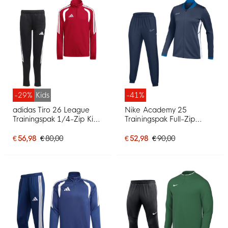
-29%
Kids
-41%
adidas Tiro 26 League
Nike Academy 25
Trainingspak 1/4-Zip Kids
Trainingspak Full-Zip
Rood Zwart
Donkerblauw Blauw Wit
€ 56,98
€ 80,00
€ 52,98
€ 90,00