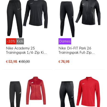
-33%
Kids
Dames
Nike Academy 25
Nike Dri-FIT Park 26
Trainingspak 1/4-Zip Kids
Trainingspak Full-Zip
Zwart Grijs Wit
Dames Zwart Wit
€ 53,98
€ 80,00
€ 74,98