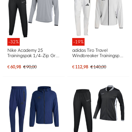
-32%
-19%
Nike Academy 25
adidas Tiro Travel
Trainingspak 1/4-Zip Grijs
Windbreaker Trainingspak
Zwart Wit
Grijs Zwart
€ 60,98
€ 90,00
€ 112,98
€ 140,00