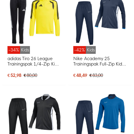
-34%
Kids
-42%
Kids
adidas Tiro 26 League
Nike Academy 25
Trainingspak 1/4-Zip Kids
Trainingspak Full-Zip Kids
Geel Zwart
Donkerblauw Blauw Wit
€ 52,98
€ 80,00
€ 48,49
€ 83,00