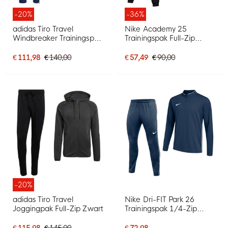
-20%
-36%
adidas Tiro Travel
Nike Academy 25
Windbreaker Trainingspak
Trainingspak Full-Zip
Donkerblauw Zwart
Zwart Grijs Wit
€ 111,98
€ 140,00
€ 57,49
€ 90,00
-20%
adidas Tiro Travel
Nike Dri-FIT Park 26
Joggingpak Full-Zip Zwart
Trainingspak 1/4-Zip
Donkerblauw Wit
€ 115,98
€ 145,00
€ 72,98