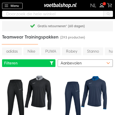
1
NL
Menu
Gratis retourneren* (60 dagen)
Teamwear Trainingspakken
(293 producten)
adidas
Nike
PUMA
Robey
Stanno
hu
Filteren