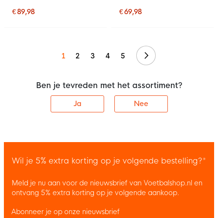
Rood Zwart
Zwart Wit
€ 89,98
€ 69,98
Volgende
1
2
3
4
5
Ben je tevreden met het assortiment?
Ja
Nee
Wil je 5% extra korting op je volgende bestelling?*
Meld je nu aan voor de nieuwsbrief van Voetbalshop.nl en
ontvang 5% extra korting op je volgende aankoop.
Abonneer je op onze nieuwsbrief