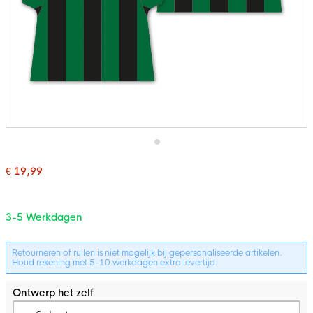
Ga
naar
€ 19,99
het
Bundelopties
begin
van
de
3-5 Werkdagen
afbeeldingen-
gallerij
Retourneren of ruilen is niet mogelijk bij gepersonaliseerde artikelen.
Houd rekening met 5-10 werkdagen extra levertijd.
Ontwerp het zelf