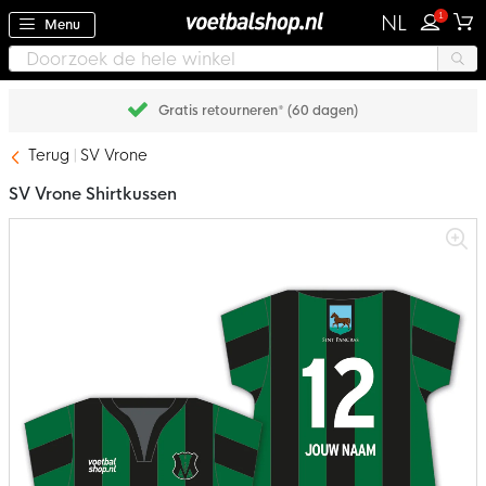
1
NL
Menu
Gratis retourneren* (60 dagen)
Terug
SV Vrone
SV Vrone Shirtkussen
Ga
naar
het
einde
van
de
afbeeldingen-
gallerij