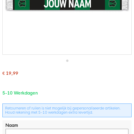
Ga
naar
€ 19,99
het
Bundelopties
begin
van
de
5-10 Werkdagen
afbeeldingen-
gallerij
Retourneren of ruilen is niet mogelijk bij gepersonaliseerde artikelen.
Houd rekening met 5-10 werkdagen extra levertijd.
Naam