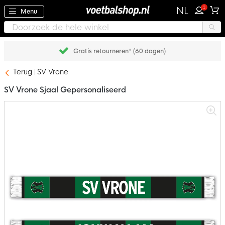
1
NL
Menu
Gratis retourneren* (60 dagen)
Terug
SV Vrone
SV Vrone Sjaal Gepersonaliseerd
Ga
naar
het
einde
van
de
afbeeldingen-
gallerij