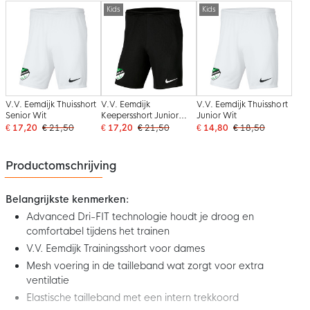
Kids
Kids
V.V. Eemdijk Thuisshort
V.V. Eemdijk
V.V. Eemdijk Thuisshort
Senior Wit
Keepersshort Junior
Junior Wit
Zwart
€ 17,20
€ 21,50
€ 17,20
€ 21,50
€ 14,80
€ 18,50
Productomschrijving
Belangrijkste kenmerken:
Advanced Dri-FIT technologie houdt je droog en
comfortabel tijdens het trainen
V.V. Eemdijk Trainingsshort voor dames
Mesh voering in de tailleband wat zorgt voor extra
ventilatie
Elastische tailleband met een intern trekkoord