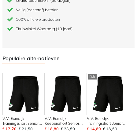
Gratis retourneren* (60 dagen)
Veilig (achteraf) betalen
100% officiële producten
Thuiswinkel Waarborg (10 jaar!)
Populaire alternatieven
Kids
V.V. Eemdijk
V.V. Eemdijk
V.V. Eemdijk
Trainingsshort Senior
Keepersshort Senior
Trainingsshort Junior
Zwart
Zwart
Zwart
€ 17,20
€ 21,50
€ 18,80
€ 23,50
€ 14,80
€ 18,50