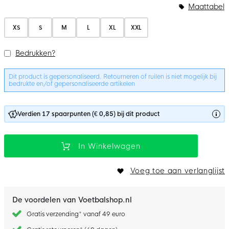
Bundelopties
Maattabel
XS
S
M
L
XL
XXL
Bedrukken?
Dit product is gepersonaliseerd. Retourneren of ruilen is niet mogelijk bij
bedrukte en/of gepersonaliseerde artikelen
Verdien 17 spaarpunten (€ 0,85) bij dit product
In Winkelwagen
Voeg toe aan verlanglijst
De voordelen van Voetbalshop.nl
Gratis verzending* vanaf 49 euro