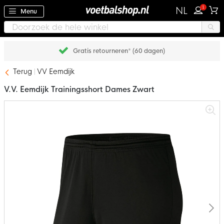
1
NL
Menu
Gratis retourneren* (60 dagen)
Terug
VV Eemdijk
V.V. Eemdijk Trainingsshort Dames Zwart
Ga
naar
het
einde
van
de
afbeeldingen-
gallerij