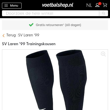
1
NL
Menu
Gratis retourneren* (60 dagen)
Terug
SV Laren '99
SV Laren '99 Trainingskousen
Ga
naar
het
einde
van
de
afbeeldingen-
gallerij