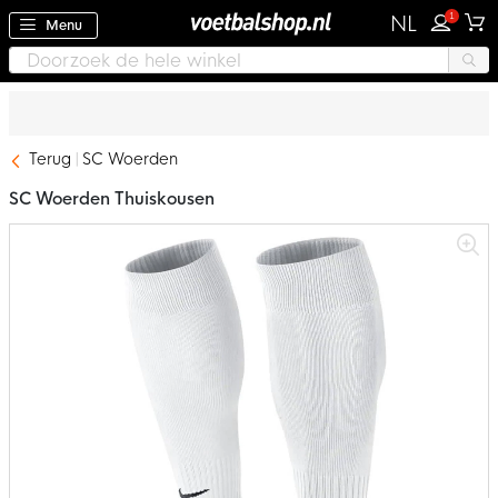
1
NL
Menu
Terug
SC Woerden
SC Woerden Thuiskousen
Ga
naar
het
einde
van
de
afbeeldingen-
gallerij