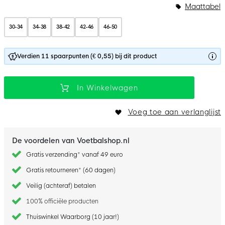
Bundelopties
Maattabel
30-34
34-38
38-42
42-46
46-50
Verdien 11 spaarpunten (€ 0,55) bij dit product
In Winkelwagen
Voeg toe aan verlanglijst
De voordelen van Voetbalshop.nl
Gratis verzending* vanaf 49 euro
Gratis retourneren* (60 dagen)
Veilig (achteraf) betalen
100% officiële producten
Thuiswinkel Waarborg (10 jaar!)