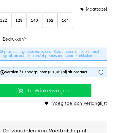
undelopties
Maattabel
122
128
140
152
164
Bedrukken?
Dit product is gepersonaliseerd. Retourneren of ruilen is niet
mogelijk bij bedrukte en/of gepersonaliseerde artikelen
Verdien 21 spaarpunten (€ 1,05) bij dit product
In Winkelwagen
Voeg toe aan verlanglijst
De voordelen van Voetbalshop.nl