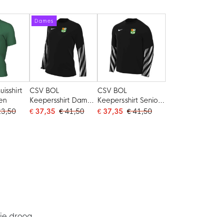
Dames
isshirt
CSV BOL
CSV BOL
en
Keepersshirt Dames
Keepersshirt Senior
Zwart
Zwart
23,50
€ 37,35
€ 41,50
€ 37,35
€ 41,50
 je droog