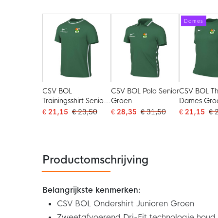
Dames
CSV BOL
CSV BOL Polo Senior
CSV BOL Thu
Trainingsshirt Senior
Groen
Dames Gro
Groen
€ 21,15
€ 23,50
€ 28,35
€ 31,50
€ 21,15
€ 
Productomschrijving
Belangrijkste kenmerken:
CSV BOL Ondershirt Junioren Groen
Zweetafvoerend Dri-Fit technologie houd