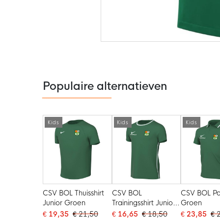
Ga
naar
het
begin
van
de
Populaire alternatieven
afbeeldingen-
gallerij
Kids
Kids
Kids
CSV BOL Thuisshirt
CSV BOL
CSV BOL Po
Junior Groen
Trainingsshirt Junior
Groen
Groen
€ 19,35
€ 21,50
€ 16,65
€ 18,50
€ 23,85
€ 