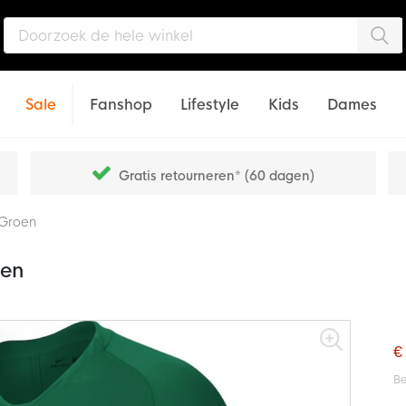
Zo
Sale
Fanshop
Lifestyle
Kids
Dames
Gratis retourneren* (60 dagen)
 Groen
oen
€
Be