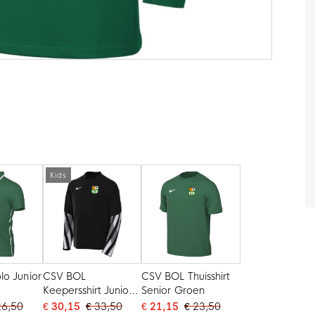
Kids
lo Junior
CSV BOL
CSV BOL Thuisshirt
Keepersshirt Junior
Senior Groen
Zwart
26,50
€ 30,15
€ 33,50
€ 21,15
€ 23,50