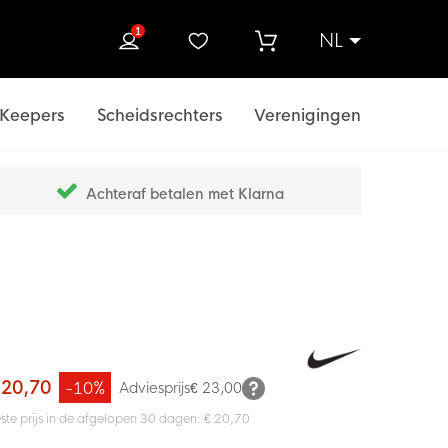
1
NL
ek
Keepers
Scheidsrechters
Verenigingen
Achteraf betalen met Klarna
 20,70
-10%
Adviesprijs
€ 23,00
ste prijs in de afgelopen 30 dagen: € 20,70