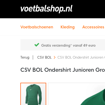
Voetbalschoenen
Kleding
Accessoires
Gratis verzending* vanaf 49 euro
Terug
CSV BOL
CSV BOL Ondershirt Junioren
CSV BOL Ondershirt Junioren Gr
Ga
naar
het
einde
van
de