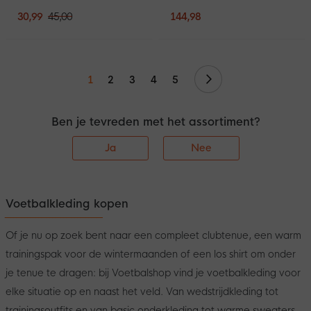
30,99
45,00
144,98
Volgende
1
2
3
4
5
Ben je tevreden met het assortiment?
Ja
Nee
Voetbalkleding kopen
Of je nu op zoek bent naar een compleet clubtenue, een warm
trainingspak voor de wintermaanden of een los shirt om onder
je tenue te dragen: bij Voetbalshop vind je voetbalkleding voor
elke situatie op en naast het veld. Van wedstrijdkleding tot
trainingsoutfits en van basic onderkleding tot warme sweaters,