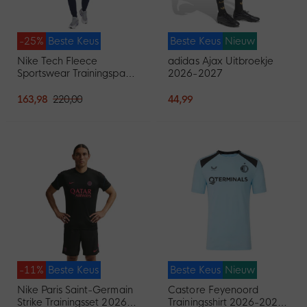
-25%
Beste Keus
Beste Keus
Nieuw
Nike Tech Fleece
adidas Ajax Uitbroekje
Sportswear Trainingspak
2026-2027
Donkerblauw Zwart
163,98
220,00
44,99
-11%
Beste Keus
Beste Keus
Nieuw
Nike Paris Saint-Germain
Castore Feyenoord
Strike Trainingsset 2026-
Trainingsshirt 2026-2027