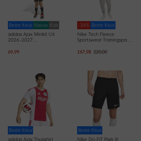
Beste Keus
Nieuw
Kids
-24%
Beste Keus
adidas Ajax Minikit Uit
Nike Tech Fleece
2026-2027
Sportswear Trainingspak
Peuters/Kleuters
Lichtgrijs Zwart
69,99
167,98
220,00
Beste Keus
Beste Keus
adidas Ajax Thuisshirt
Nike Dri-FIT Park III