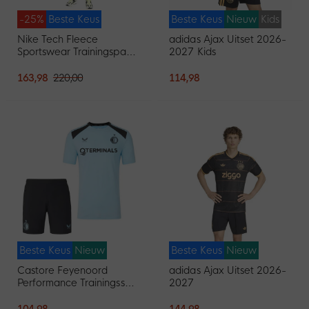
-25%
Beste Keus
Beste Keus
Nieuw
Kids
Nike Tech Fleece
adidas Ajax Uitset 2026-
Sportswear Trainingspak
2027 Kids
Zwart Donkergrijs
163,98
220,00
114,98
Beste Keus
Nieuw
Beste Keus
Nieuw
Castore Feyenoord
adidas Ajax Uitset 2026-
Performance Trainingsset
2027
2026-2027 Lichtblauw
Zwart
104,98
144,98