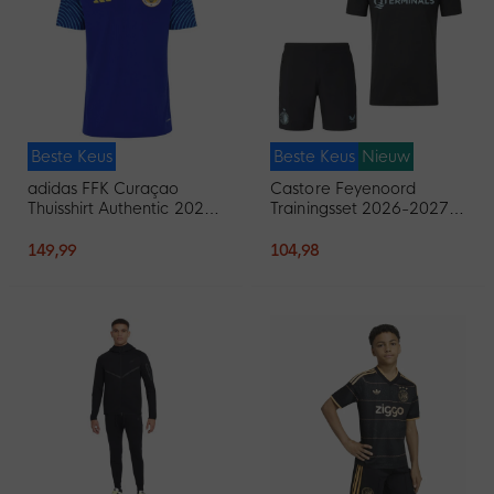
Beste Keus
Beste Keus
Nieuw
adidas FFK Curaçao
Castore Feyenoord
Thuisshirt Authentic 2026-
Trainingsset 2026-2027
2028
Zwart Lichtblauw
149,99
104,98