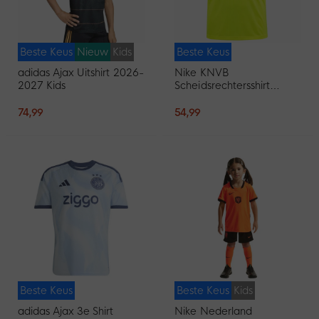
Beste Keus
Nieuw
Kids
Beste Keus
adidas Ajax Uitshirt 2026-
Nike KNVB
2027 Kids
Scheidsrechtersshirt
2026-2028 Neongeel
Zwart
74,99
54,99
Beste Keus
Beste Keus
Kids
adidas Ajax 3e Shirt
Nike Nederland