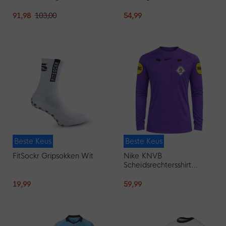
2027 Zwart Felrood
Lichtblauw Zwart
Donkerblauw
91,98
103,00
54,99
Beste Keus
Beste Keus
FitSockr Gripsokken Wit
Nike KNVB
Scheidsrechtersshirt
2026-2028 Lange
Mouwen Paars Zwart
19,99
59,99