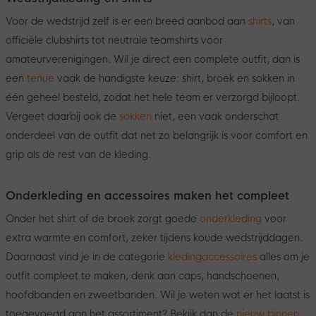
Voor de wedstrijd zelf is er een breed aanbod aan
shirts
, van
officiële clubshirts tot neutrale teamshirts voor
amateurverenigingen. Wil je direct een complete outfit, dan is
een
tenue
vaak de handigste keuze: shirt, broek en sokken in
één geheel besteld, zodat het hele team er verzorgd bijloopt.
Vergeet daarbij ook de
sokken
niet, een vaak onderschat
onderdeel van de outfit dat net zo belangrijk is voor comfort en
grip als de rest van de kleding.
Onderkleding en accessoires maken het compleet
Onder het shirt of de broek zorgt goede
onderkleding
voor
extra warmte en comfort, zeker tijdens koude wedstrijddagen.
Daarnaast vind je in de categorie
kledingaccessoires
alles om je
outfit compleet te maken, denk aan caps, handschoenen,
hoofdbanden en zweetbanden. Wil je weten wat er het laatst is
toegevoegd aan het assortiment? Bekijk dan de
nieuw binnen