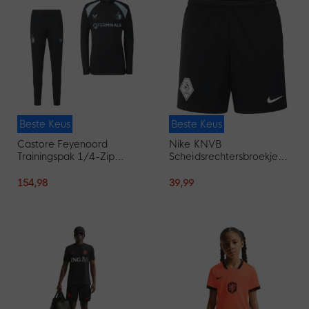
Beste Keus
Beste Keus
Castore Feyenoord
Nike KNVB
Trainingspak 1/4-Zip
Scheidsrechtersbroekje
2026-2027 Zwart
2026-2028 Zwart
Lichtblauw
154,98
39,99