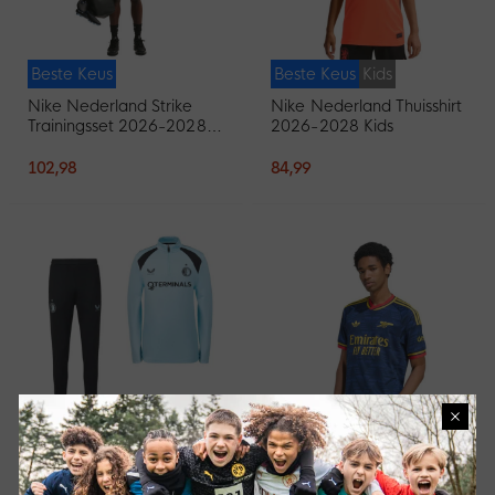
Beste Keus
Beste Keus
Kids
Nike Nederland Strike
Nike Nederland Thuisshirt
Trainingsset 2026-2028
2026-2028 Kids
Zwart Oranje
102,98
84,99
×
Beste Keus
Beste Keus
Nieuw
Castore Feyenoord
adidas Arsenal Uitshirt
Trainingspak 1/4-Zip
2026-2027