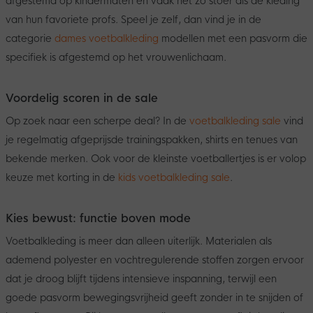
afgestemd op kindermaten en vaak net zo stoer als de kleding
van hun favoriete profs. Speel je zelf, dan vind je in de
categorie
dames voetbalkleding
modellen met een pasvorm die
specifiek is afgestemd op het vrouwenlichaam.
Voordelig scoren in de sale
Op zoek naar een scherpe deal? In de
voetbalkleding sale
vind
je regelmatig afgeprijsde trainingspakken, shirts en tenues van
bekende merken. Ook voor de kleinste voetballertjes is er volop
keuze met korting in de
kids voetbalkleding sale
.
Kies bewust: functie boven mode
Voetbalkleding is meer dan alleen uiterlijk. Materialen als
ademend polyester en vochtregulerende stoffen zorgen ervoor
dat je droog blijft tijdens intensieve inspanning, terwijl een
goede pasvorm bewegingsvrijheid geeft zonder in te snijden of