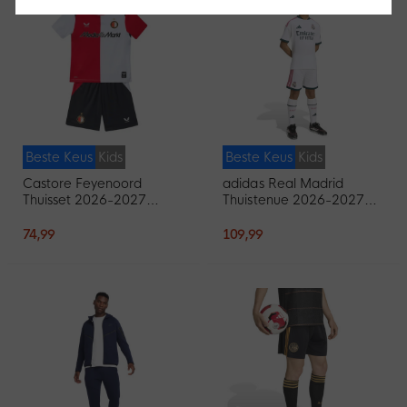
Beste Keus
Kids
Beste Keus
Kids
Castore Feyenoord
adidas Real Madrid
Thuisset 2026-2027
Thuistenue 2026-2027
Peuters/Kleuters
Kids
74,99
109,99