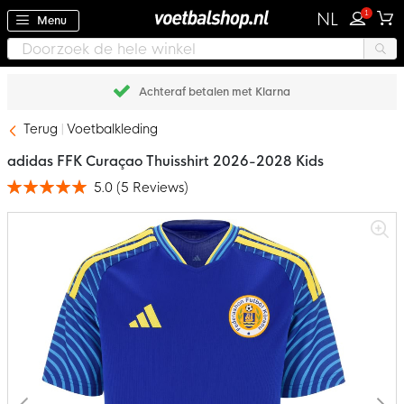
1
NL
Menu
Achteraf betalen met Klarna
Terug
Voetbalkleding
adidas FFK Curaçao Thuisshirt 2026-2028 Kids
5.0
(
5
Reviews
)
Waardering:
100
100
% of
Ga
naar
het
einde
van
de
afbeeldingen-
gallerij