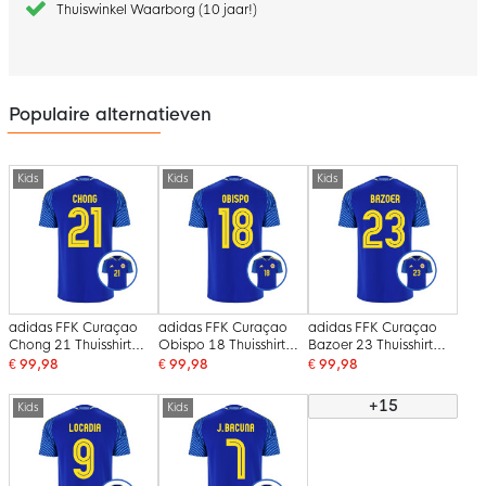
Thuiswinkel Waarborg (10 jaar!)
Populaire alternatieven
Kids
Kids
Kids
adidas FFK Curaçao
adidas FFK Curaçao
adidas FFK Curaçao
Chong 21 Thuisshirt
Obispo 18 Thuisshirt
Bazoer 23 Thuisshirt
2026-2028 Kids
2026-2028 Kids
2026-2028 Kids
€ 99,98
€ 99,98
€ 99,98
+15
Kids
Kids