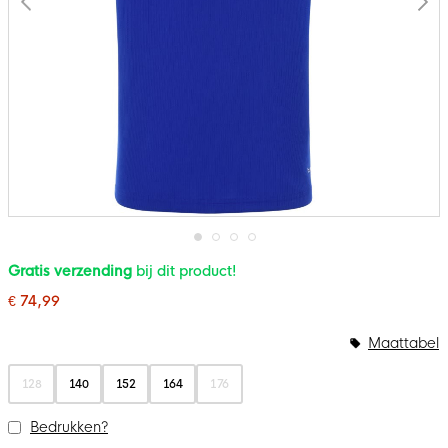
Ga
Gratis verzending
bij dit product!
naar
het
€ 74,99
begin
van
de
Maattabel
afbeeldingen-
gallerij
128
140
152
164
176
Bedrukken?