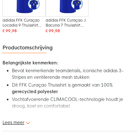
adidas FFK Curaçao
adidas FFK Curaçao J.
Locadia 9 Thuisshirt
Bacuna 7 Thuisshirt
2026-2028 Kids
2026-2028 Kids
€ 99,98
€ 99,98
Productomschrijving
Belangrijkste kenmerken:
Bevat kenmerkende teamdetails, iconische adidas 3-
Stripes en ventilerende mesh stukken
Dit FFK Curaçao Thuisshirt is gemaakt van 100%
gerecycled polyester
Vochtafvoerende CLIMACOOL-technologie houdt je
droog, koel en comfortabel
Dit is het adidas FFK Curaçao Thuisshirt 2026-2028 Kids! Dit
Lees meer
shirt is geïnspireerd op het wedstrijdshirt dat de selectie van FFK
Curaçao als thuisploeg draagt. De kenmerkende teamdetails,