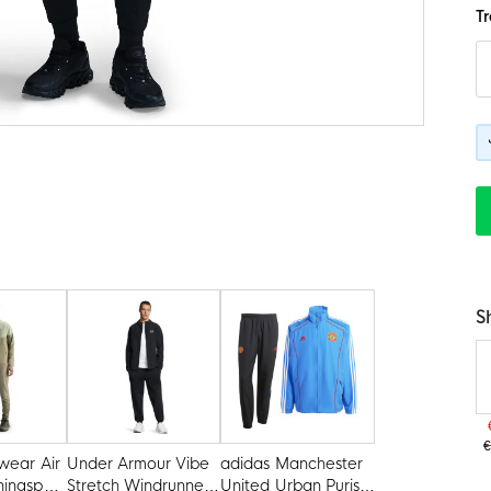
T
S
€
wear Air
Under Armour Vibe
adidas Manchester
ningspak
Stretch Windrunner
United Urban Purist