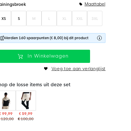
Maattabel
rainingsbroek
XS
S
M
L
XL
XXL
3XL
Verdien 160 spaarpunten (€ 8,00) bij dit product
In Winkelwagen
Voeg toe aan verlanglijst
hop de losse items uit deze set
€ 99,99
€ 59,99
 120,00
€ 100,00