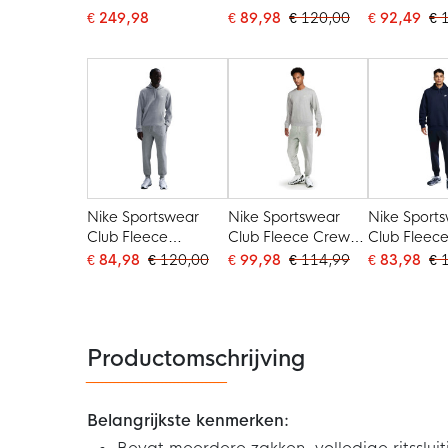
Trainingspak 2026-
Joggingpak Hooded
Full-Zip Oli
€ 249,98
€ 89,98
€ 120,00
€ 92,49
€ 
2028 Lichtgrijs
Zwart Wit
Groen Neo
Zwart Feloranje
Nike Sportswear
Nike Sportswear
Nike Sport
Club Fleece
Club Fleece Crew
Club Fleec
Joggingpak Hooded
Joggingpak Grijs Wit
Joggingpa
€ 84,98
€ 120,00
€ 99,98
€ 114,99
€ 83,98
€ 
Grijs Wit
Donkerblau
Productomschrijving
Belangrijkste kenmerken: