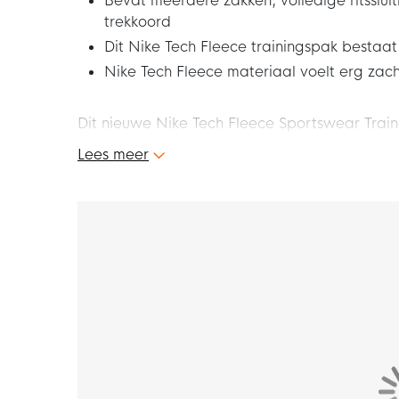
Bevat meerdere zakken, volledige ritsslui
trekkoord
Dit Nike Tech Fleece trainingspak bestaat
Nike Tech Fleece materiaal voelt erg zac
Dit nieuwe Nike Tech Fleece Sportswear Tra
uit van de Nike Tech Fleece collectie. Nike Te
Lees meer
constructie, gemaakt van materiaal dat de w
warm gevoel zonder extra gewicht. Heerlijk om
van elk moment met dit gave Nike Tech Fleec
Pasvorm
Het Nike Tech Fleece trainingspak heeft een 
valt bij de schouders, borst en body voor een s
dragen. De verlaagde schouders en een des
meer bewegingsvrijheid. De Nike Tech Fleece
de bovenbenen zit hij ruim en vanaf de knie lo
voldoende ruimte geeft aan de bovenbenen e