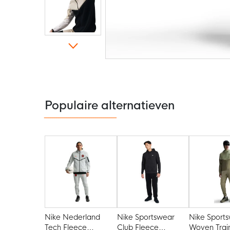
Ga
naar
het
begin
van
de
Populaire alternatieven
afbeeldingen-
gallerij
Nike Nederland
Nike Sportswear
Nike Sports
Tech Fleece
Club Fleece
Woven Trai