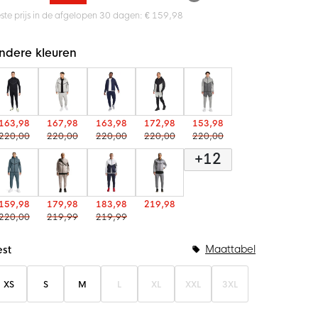
ste prijs in de afgelopen 30 dagen: € 159,98
ndere kleuren
163,98
167,98
163,98
172,98
153,98
220,00
220,00
220,00
220,00
220,00
+12
159,98
179,98
183,98
219,98
220,00
219,99
219,99
undelopties
Maattabel
est
XS
S
M
L
XL
XXL
3XL