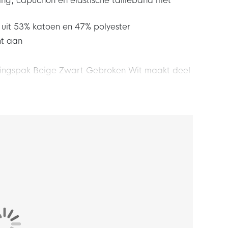
ting, capuchon en elastische tailleband met
 uit 53% katoen en 47% polyester
ht aan
iningspak Beige Zwart Gebroken Wit maakt deel
ch Fleece is een innovatieve thermische
armte vasthoudt tegen het lichaam, voor een
 te dragen in je vrije tijd. Geniet nog meer
e trainingspak!
vest met een standaard pasvorm die iets ruimer
portieve feel die makkelijk als laag is te
ign met vlakken op de mouwen zorgen voor
 jogger heeft een taps toelopende pasvorm. Bij
opt hij taps toe. Dit zorgt ervoor dat de broek
n de heupen en dat het beneden toch strakker