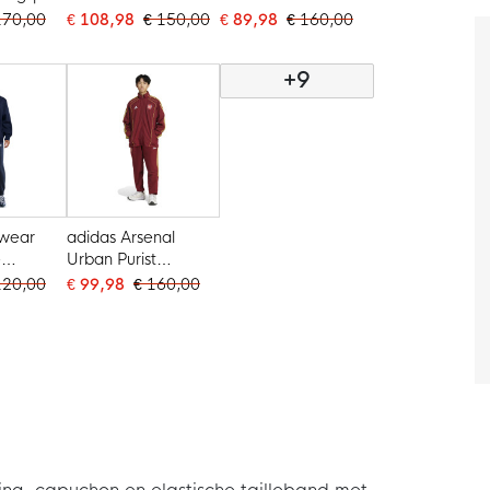
jfgroen
Woven Trainingspak
Trainingspak Full-Zip
170,00
€ 108,98
€ 150,00
€ 89,98
€ 160,00
ngeel
Zwart Wit
Blauw Zwart Wit
+9
swear
adidas Arsenal
e
Urban Purist
k Hooded
Trainingspak Full-Zip
120,00
€ 99,98
€ 160,00
w Wit
Rood Geel Wit