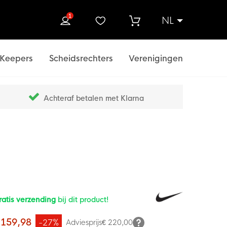
1
NL
ek
Keepers
Scheidsrechters
Verenigingen
Achteraf betalen met Klarna
ratis verzending
bij dit product!
 159,98
-27%
Adviesprijs
€ 220,00