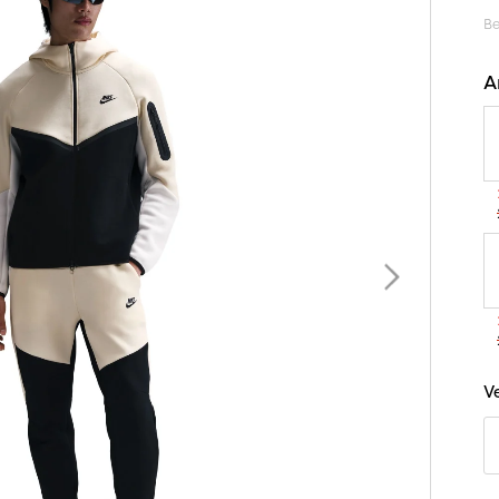
Be
A
B
V