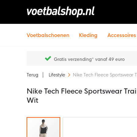
Voetbalschoenen
Kleding
Accessoires
Gratis verzending* vanaf 49 euro
Terug
Lifestyle
Nike Tech Fleece Sportswear 
Nike Tech Fleece Sportswear Tra
Wit
Ga
naar
het
einde