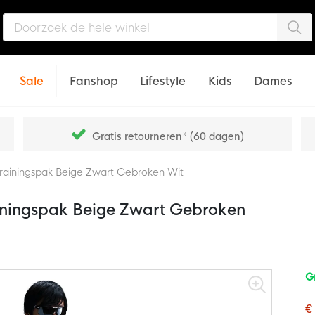
Zo
Sale
Fanshop
Lifestyle
Kids
Dames
Gratis retourneren* (60 dagen)
Trainingspak Beige Zwart Gebroken Wit
iningspak Beige Zwart Gebroken
G
€