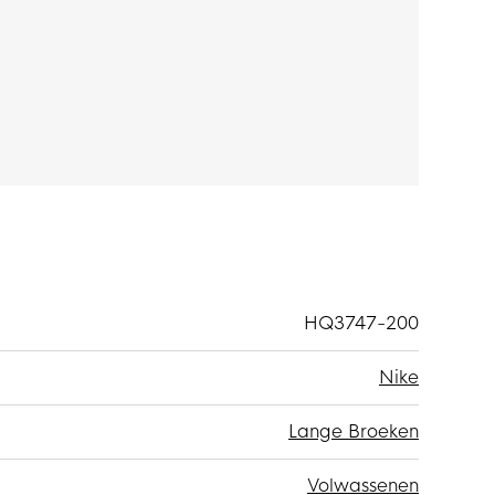
n zodat je die makkelijk kunt pakken.
3% katoen en 47% polyester. Het lichte premium
uitenkant en biedt veel warmte zonder extra
HQ3747-200
Nike
Lange Broeken
Volwassenen