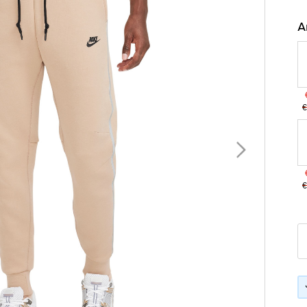
A
€
€