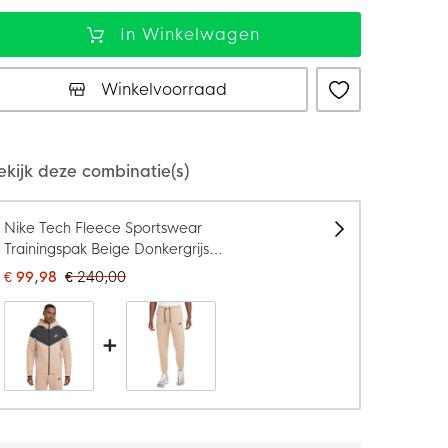
In Winkelwagen
Winkelvoorraad
ekijk deze combinatie(s)
Nike Tech Fleece Sportswear
Trainingspak Beige Donkergrijs
Zilver Zwart
€ 99,98
€ 240,00
+