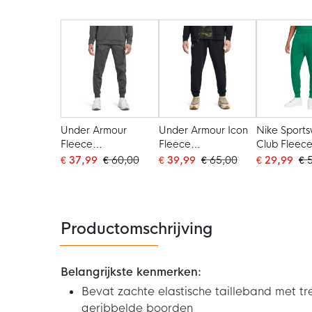
Wit
Wit
Under Armour
Under Armour Icon
Nike Sport
Fleece
Fleece
Club Fleec
Joggingbroek Grijs
Joggingbroek Zwart
Joggingbro
€ 37,99
€ 60,00
€ 39,99
€ 65,00
€ 29,99
€ 
Zwart
Wit
Wit
Productomschrijving
Belangrijkste kenmerken:
Bevat zachte elastische tailleband met tr
geribbelde boorden