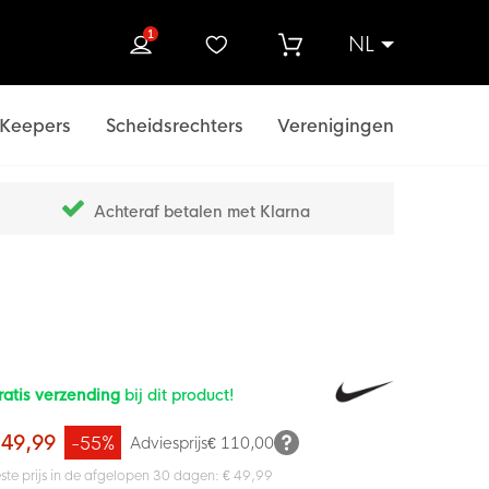
1
NL
ek
Keepers
Scheidsrechters
Verenigingen
Achteraf betalen met Klarna
ratis verzending
bij dit product!
 49,99
-55%
Adviesprijs
€ 110,00
ste prijs in de afgelopen 30 dagen: € 49,99