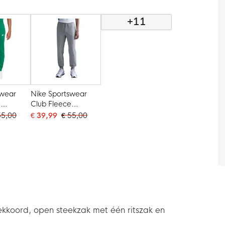
+11
swear
Nike Sportswear
e
Club Fleece
ek Groen
Joggingbroek Grijs
55,00
€ 39,99
€ 55,00
Wit
ekkoord, open steekzak met één ritszak en