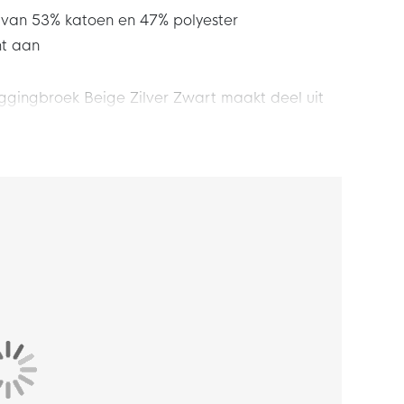
 van 53% katoen en 47% polyester
ht aan
gingbroek Beige Zilver Zwart maakt deel uit
leece is een innovatieve thermische constructie,
oudt tegen het lichaam, voor een warm gevoel
n je vrije tijd. Geniet nog meer van elk moment
elopende pasvorm. Bij de bovenbenen zit hij
 zorgt ervoor dat de broek voldoende ruimte
 het beneden toch strakker om de enkels zit.
oor de zachte, elastische tailleband met
oor dat de broek goed blijft zitten en je je
 aanwezig met één ritszak. In de ritszak zit een