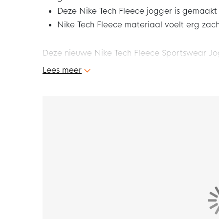
Deze Nike Tech Fleece jogger is gemaakt
Nike Tech Fleece materiaal voelt erg zac
Deze nieuwe Nike Tech Fleece Sportswear Jog
van de Nike Tech Fleece collectie. Nike Tech F
Lees meer
gemaakt van materiaal dat de warmte vasth
zonder extra gewicht. Heerlijk om te dragen i
met deze gave Nike Tech Fleece jogger!
Pasvorm
De Nike Tech Fleece jogger heeft een taps to
ruim en vanaf de knie loopt hij taps toe. Dit
geeft aan de bovenbenen en de heupen en dat
Kenmerken
Deze Nike Tech Fleece jogger is verstelbaar d
trekkoord. De hoge geribde boorden zorgen erv
sneakers kunt showen. Er is een open steekzak