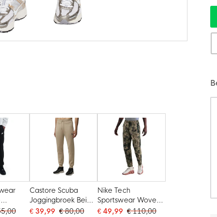
B
swear
Castore Scuba
Nike Tech
e
Joggingbroek Beige
Sportswear Woven
ek Zwart
Zwart
Joggingbroek Camo
55,00
€ 39,99
€ 80,00
€ 49,99
€ 110,00