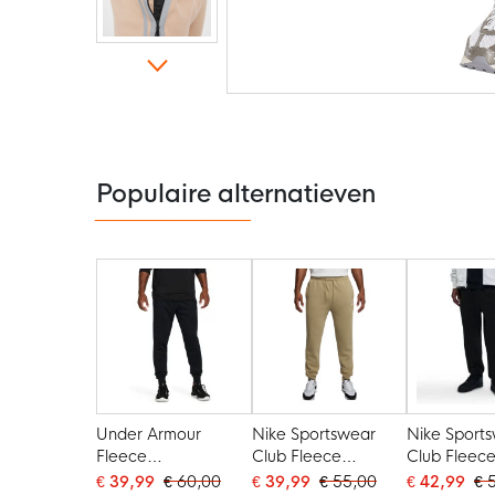
Ga
naar
het
begin
van
de
Populaire alternatieven
afbeeldingen-
gallerij
Under Armour
Nike Sportswear
Nike Sport
Fleece
Club Fleece
Club Fleec
Joggingbroek Zwart
Joggingbroek Beige
Joggingbro
€ 39,99
€ 60,00
€ 39,99
€ 55,00
€ 42,99
€ 