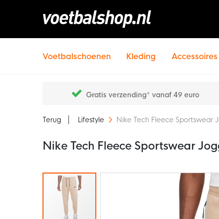
Voetbalschoenen
Kleding
Accessoires
Gratis verzending* vanaf 49 euro
Terug
Lifestyle
Nike Tech Fleece Sportswear J
Nike Tech Fleece Sportswear Jog
Ga
naar
het
einde
van
de