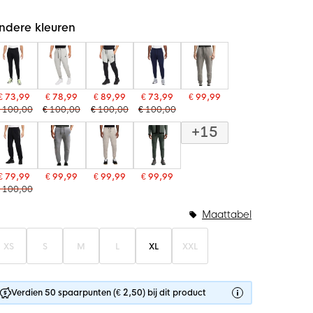
ndere kleuren
€ 73,99
€ 78,99
€ 89,99
€ 73,99
€ 99,99
 100,00
€ 100,00
€ 100,00
€ 100,00
+15
€ 79,99
€ 99,99
€ 99,99
€ 99,99
 100,00
Maattabel
XS
S
M
L
XL
XXL
Verdien 50 spaarpunten (€ 2,50) bij dit product