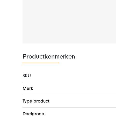
extra zakje voor je sleutels, pasjes en telefoo
Materiaal
De Nike Tech Fleece jogger is gemaakt van 5
fleece materiaal is glad aan de binnen- en b
volume.
Productkenmerken
SKU
Meer
Merk
informatie
Type product
Doelgroep