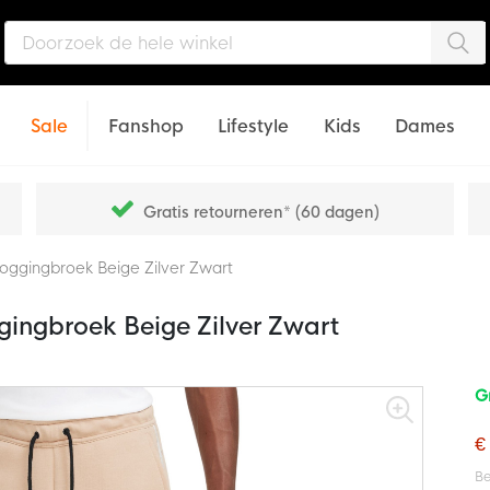
Zo
Sale
Fanshop
Lifestyle
Kids
Dames
Gratis retourneren* (60 dagen)
oggingbroek Beige Zilver Zwart
gingbroek Beige Zilver Zwart
G
€
Be