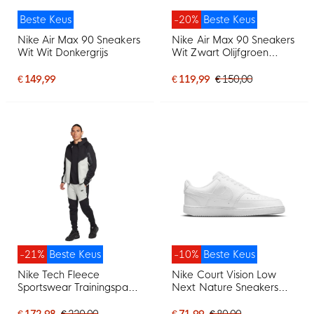
Beste Keus
-20%
Beste Keus
Nike Air Max 90 Sneakers
Nike Air Max 90 Sneakers
Wit Wit Donkergrijs
Wit Zwart Olijfgroen
Lichtgrijs
€ 149,99
€ 119,99
€ 150,00
-21%
Beste Keus
-10%
Beste Keus
Nike Tech Fleece
Nike Court Vision Low
Sportswear Trainingspak
Next Nature Sneakers
Zwart Lichtgrijs
Wit
€ 172,98
€ 220,00
€ 71,99
€ 80,00