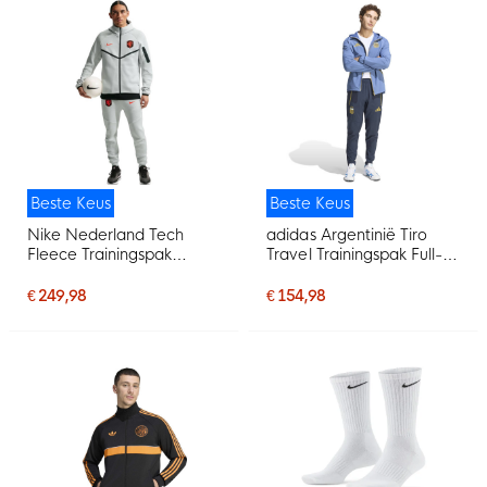
Beste Keus
Beste Keus
Nike Nederland Tech
adidas Argentinië Tiro
Fleece Trainingspak
Travel Trainingspak Full-
2026-2028 Lichtgrijs
Zip 2026-2028 Blauw
Zwart Feloranje
Donkerblauw Goud
€ 249,98
€ 154,98