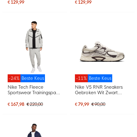
Mintgroen
Paars
€ 129,99
€ 129,99
-24%
Beste Keus
-11%
Beste Keus
Nike Tech Fleece
Nike V5 RNR Sneakers
Sportswear Trainingspak
Gebroken Wit Zwart
Lichtgrijs Zwart
Zilvergrijs
€ 167,98
€ 220,00
€ 79,99
€ 90,00