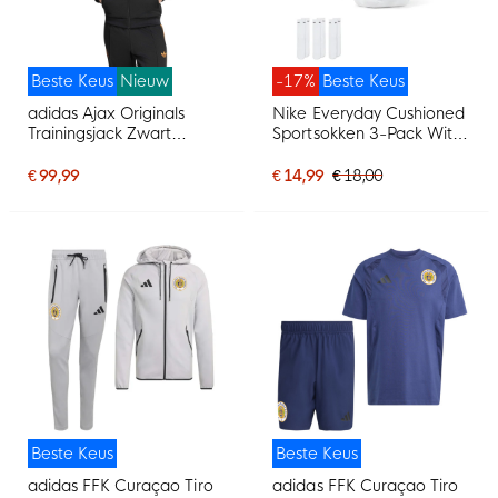
Beste Keus
Nieuw
-17%
Beste Keus
adidas Ajax Originals
Nike Everyday Cushioned
Trainingsjack Zwart
Sportsokken 3-Pack Wit
Oranje
Zwart
€ 99,99
€ 14,99
€ 18,00
Beste Keus
Beste Keus
adidas FFK Curaçao Tiro
adidas FFK Curaçao Tiro