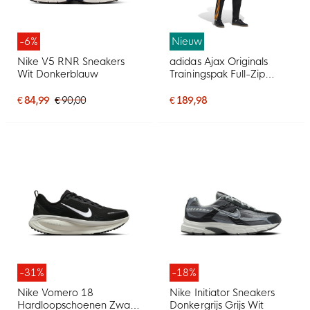
-6%
Nieuw
Nike V5 RNR Sneakers
adidas Ajax Originals
Wit Donkerblauw
Trainingspak Full-Zip
Zwart Oranje
€ 84,99
€ 90,00
€ 189,98
-31%
-18%
Nike Vomero 18
Nike Initiator Sneakers
Hardloopschoenen Zwart
Donkergrijs Grijs Wit