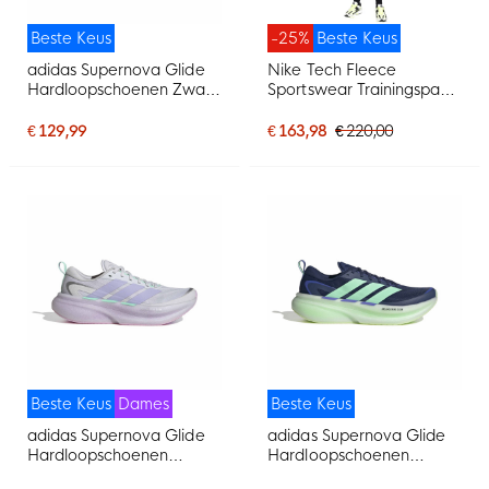
Beste Keus
-25%
Beste Keus
adidas Supernova Glide
Nike Tech Fleece
Hardloopschoenen Zwart
Sportswear Trainingspak
Wit
Zwart Donkergrijs
€ 129,99
€ 163,98
€ 220,00
Beste Keus
Dames
Beste Keus
adidas Supernova Glide
adidas Supernova Glide
Hardloopschoenen
Hardloopschoenen
Dames Zilvergrijs Paars
Donkerblauw Mintgroen