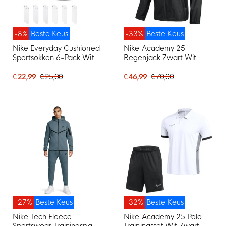
-8%
Beste Keus
-33%
Beste Keus
Nike Everyday Cushioned
Nike Academy 25
Sportsokken 6-Pack Wit
Regenjack Zwart Wit
Zwart
€ 22,99
€ 25,00
€ 46,99
€ 70,00
-27%
Beste Keus
-32%
Beste Keus
Nike Tech Fleece
Nike Academy 25 Polo
Sportswear Trainingspak
Trainingsset Wit Zwart