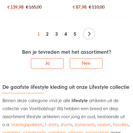
2027 Donkerblauw
Joggingpak Zwart Wit
Lichtblauw
€ 139,98
€ 165,00
€ 87,98
€ 110,00
Volgende
1
2
3
4
5
Ben je tevreden met het assortiment?
Ja
Nee
De gaafste lifestyle kleding uit onze Lifestyle collectie
Binnen deze categorie vind je alle
lifestyle
artikelen uit de
collectie van Voetbalshop! Wij hebben een breed en diep
assortiment lifestyle artikelen voor jong en oud, bestaande uit
o.a:
trainingspakken
,
t-shirts
,
shorts
,
zomersets
,
vesten
,
hoodies
,
sweaters
,
sweatpants
,
sneakers
,
slippers
,
sportsokken
maar