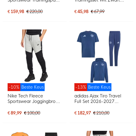
Blauwgroen Zwart
Grijs
€ 159,98
€ 220,00
€ 45,98
€ 67,99
-10%
Beste Keus
-13%
Beste Keus
Nike Tech Fleece
adidas Ajax Tiro Travel
Sportswear Joggingbroek
Full Set 2026-2027
Zwart Lichtgrijs
Donkerblauw Lichtblauw
€ 89,99
€ 100,00
€ 182,97
€ 210,00