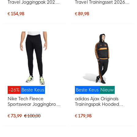
Travel Joggingpak 2026-
Travel Trainingsset 2026-
2028 Grijs
2028 Donkerblauw
€ 154,98
€ 89,98
-26%
Beste Keus
Beste Keus
Nieuw
Nike Tech Fleece
adidas Ajax Originals
Sportswear Joggingbroek
Trainingspak Hooded
Zwart Donkergrijs
Zwart Oranje
€ 73,99
€ 100,00
€ 179,98