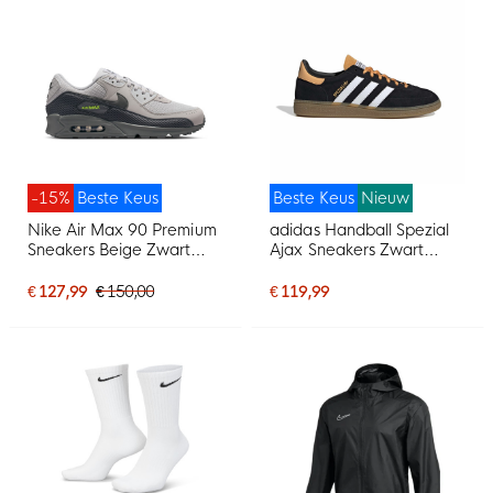
-15%
Beste Keus
Beste Keus
Nieuw
Nike Air Max 90 Premium
adidas Handball Spezial
Sneakers Beige Zwart
Ajax Sneakers Zwart
Donkergrijs Neongroen
Oranje Wit
€ 127,99
€ 150,00
€ 119,99