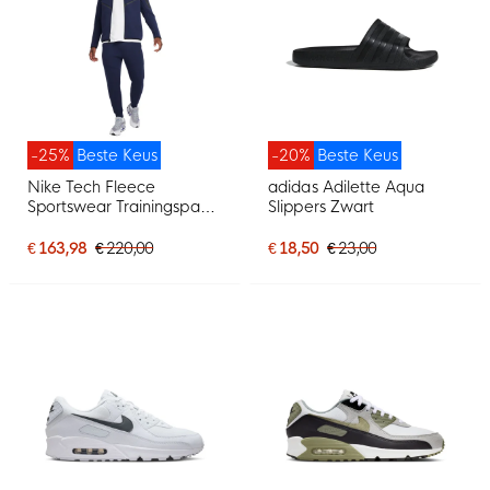
-25%
Beste Keus
-20%
Beste Keus
Nike Tech Fleece
adidas Adilette Aqua
Sportswear Trainingspak
Slippers Zwart
Donkerblauw Zwart
€ 163,98
€ 220,00
€ 18,50
€ 23,00